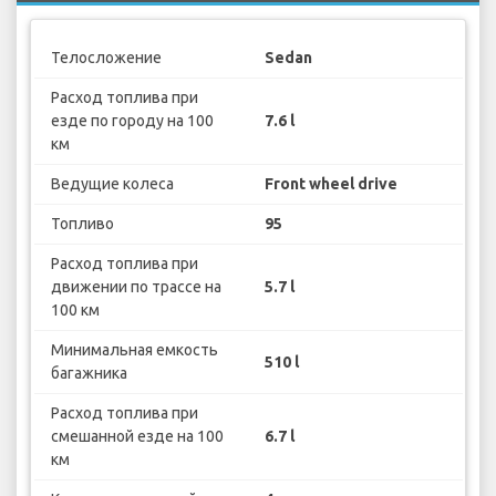
Телосложение
Sedan
Расход топлива при
езде по городу на 100
7.6 l
км
Ведущие колеса
Front wheel drive
Топливо
95
Расход топлива при
движении по трассе на
5.7 l
100 км
Минимальная емкость
510 l
багажника
Расход топлива при
смешанной езде на 100
6.7 l
км