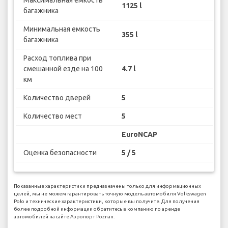
Максимальная емкость
1125 l
багажника
Минимальная емкость
355 l
багажника
Расход топлива при
смешанной езде на 100
4.7 l
км
Количество дверей
5
Количество мест
5
EuroNCAP
Оценка безопасности
5 / 5
Показанные характеристики предназначены только для информационных
целей, мы не можем гарантировать точную модель автомобиля Volkswagen
Polo и технические характеристики, которые вы получите. Для получения
более подробной информации обратитесь в компанию по аренде
автомобилей на сайте Аэропорт Poznan.