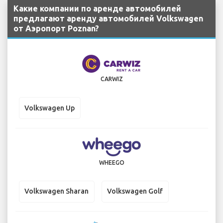
Какие компании по аренде автомобилей
предлагают аренду автомобилей Volkswagen
от Аэропорт Poznan?
CARWIZ
Volkswagen Up
WHEEGO
Volkswagen Sharan
Volkswagen Golf