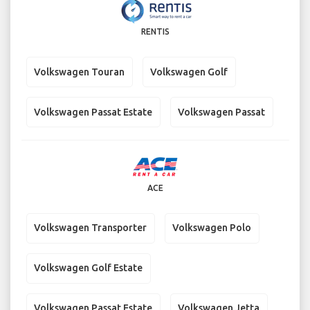
RENTIS
Volkswagen Touran
Volkswagen Golf
Volkswagen Passat Estate
Volkswagen Passat
ACE
Volkswagen Transporter
Volkswagen Polo
Volkswagen Golf Estate
Volkswagen Passat Estate
Volkswagen Jetta