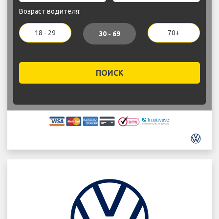
Возраст водителя:
18 - 29
70+
30 - 69
ПОИСК