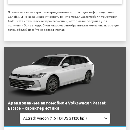
Показанные характеристики предназначены только для информационных
целей, мы не можем гарантировать точную модель автомобиля Volkswagen
Golf Estate и технические характеристики, которые вы получите. Для
получения более подробной информации обратитесь в компанию по аренде
автомобилей на сайте Аэропорт Poznan.
Арендованные автомобили Volkswagen Passat
Estate – характеристики