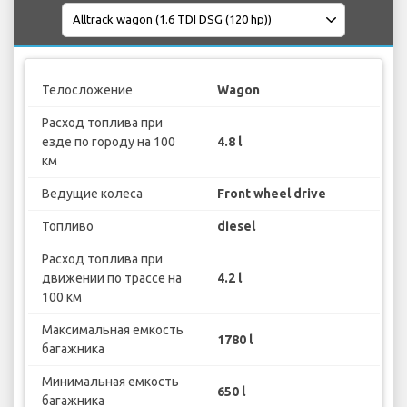
Телосложение
Wagon
Расход топлива при
езде по городу на 100
4.8 l
км
Ведущие колеса
Front wheel drive
Топливо
diesel
Расход топлива при
движении по трассе на
4.2 l
100 км
Максимальная емкость
1780 l
багажника
Минимальная емкость
650 l
багажника