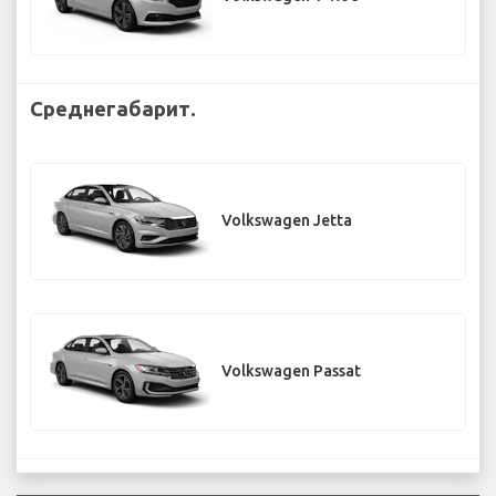
Среднегабарит.
Volkswagen Jetta
Volkswagen Passat