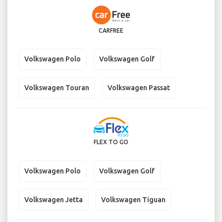
CARFREE
Volkswagen Polo
Volkswagen Golf
Volkswagen Touran
Volkswagen Passat
FLEX TO GO
Volkswagen Polo
Volkswagen Golf
Volkswagen Jetta
Volkswagen Tiguan