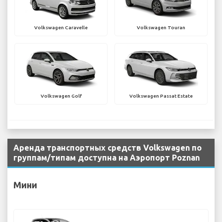
Volkswagen Caravelle
Volkswagen Touran
Volkswagen Golf
Volkswagen Passat Estate
Аренда транспортных средств Volkswagen по
группам/типам доступна на Аэропорт Poznan
Мини