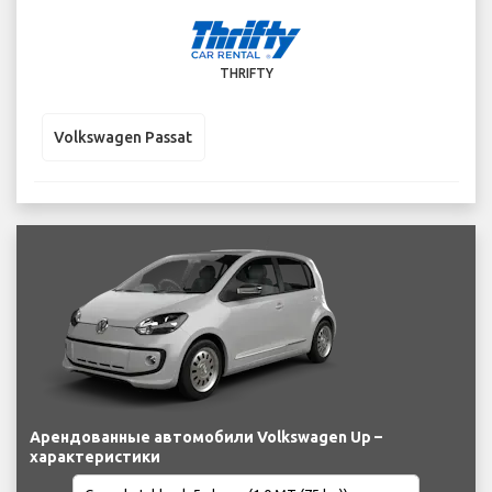
THRIFTY
Volkswagen Passat
Арендованные автомобили Volkswagen Up –
характеристики