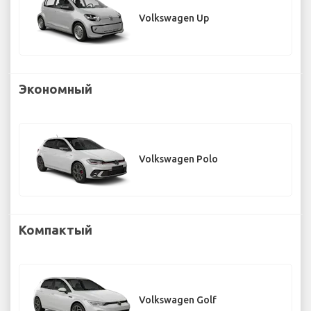
Volkswagen Up
Экономный
Volkswagen Polo
Компактый
Volkswagen Golf