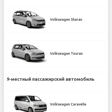
Volkswagen Sharan
Volkswagen Touran
9-местный пассажирский автомобиль
Volkswagen Caravelle