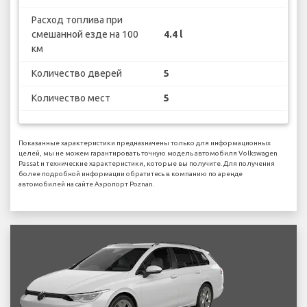
Расход топлива при
смешанной езде на 100
4.4 l
км
Количество дверей
5
Количество мест
5
Показанные характеристики предназначены только для информационных
целей, мы не можем гарантировать точную модель автомобиля Volkswagen
Passat и технические характеристики, которые вы получите. Для получения
более подробной информации обратитесь в компанию по аренде
автомобилей на сайте Аэропорт Poznan.