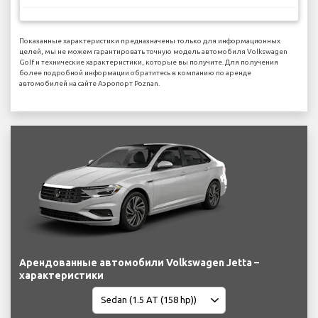
Показанные характеристики предназначены только для информационных
целей, мы не можем гарантировать точную модель автомобиля Volkswagen
Golf и технические характеристики, которые вы получите. Для получения
более подробной информации обратитесь в компанию по аренде
автомобилей на сайте Аэропорт Poznan.
Арендованные автомобили Volkswagen Jetta –
характеристики