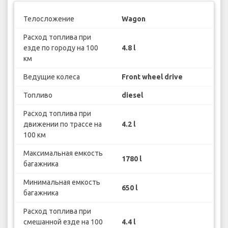
Телосложение
Wagon
Расход топлива при
езде по городу на 100
4.8 l
км
Ведущие колеса
Front wheel drive
Топливо
diesel
Расход топлива при
движении по трассе на
4.2 l
100 км
Максимальная емкость
1780 l
багажника
Минимальная емкость
650 l
багажника
Расход топлива при
смешанной езде на 100
4.4 l