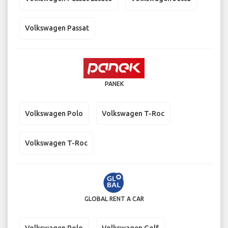
Volkswagen Passat
PANEK
Volkswagen Polo
Volkswagen T-Roc
Volkswagen T-Roc
GLOBAL RENT A CAR