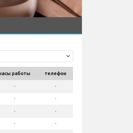
часы работы
телефон
-
-
-
-
-
-
-
-