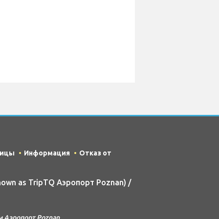
ницы
Информация
Отказ от
nown as TripTQ Аэропорт Poznan) /
м Аэропорт Poznan