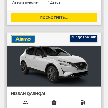
Автоматическая
4 Дверь
ПОСМОТРЕТЬ...
ВНЕДОРОЖНИК
NISSAN QASHQAI
group
business_center
local_gas_station