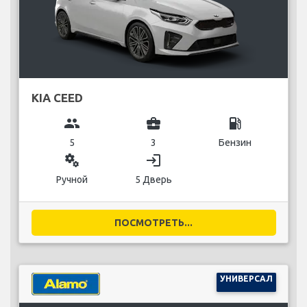
KIA CEED
group
business_center
local_gas_station
5
3
Бензин
miscellaneous_services
login
Ручной
5 Дверь
ПОСМОТРЕТЬ...
УНИВЕРСАЛ