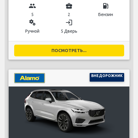
group
business_center
local_gas_station
5
2
Бензин
miscellaneous_services
login
Ручной
5 Дверь
ПОСМОТРЕТЬ...
ВНЕДОРОЖНИК