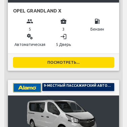
OPEL GRANDLAND X
group
business_center
local_gas_station
5
3
Бензин
miscellaneous_services
login
Автоматическая
5 Дверь
ПОСМОТРЕТЬ...
9-МЕСТНЫЙ ПАССАЖИРСКИЙ АВТОМОБИЛЬ