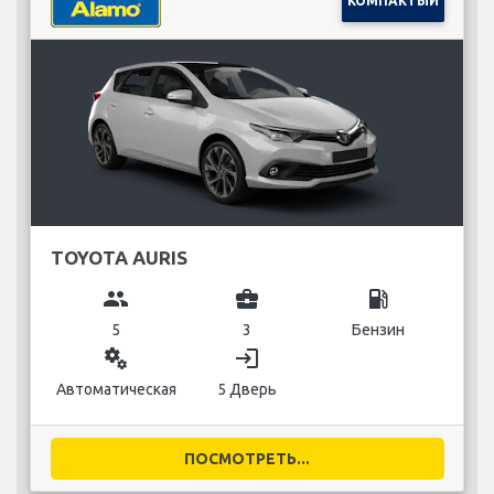
КОМПАКТЫЙ
TOYOTA AURIS
group
business_center
local_gas_station
5
3
Бензин
miscellaneous_services
login
Автоматическая
5 Дверь
ПОСМОТРЕТЬ...