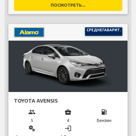
ПОСМОТРЕТЬ...
СРЕДНЕГАБАРИТ.
TOYOTA AVENSIS
group
business_center
local_gas_station
5
4
Бензин
miscellaneous_services
login