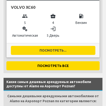
VOLVO XC60
group
business_center
local_gas_station
5
4
Бензин
miscellaneous_services
login
Автоматическая
5 Дверь
ПОСМОТРЕТЬ...
ПОСМОТРЕТЬ ВСЕ
Какие самые дешевые арендуемые автомобили
доступны от Alamo на Аэропорт Poznan?
Самыми дешевыми арендуемыми автомобилями от
Alamo на Аэропорт Poznan по категории являются: