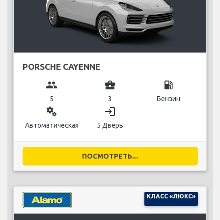
PORSCHE CAYENNE
group
business_center
local_gas_station
5
3
Бензин
miscellaneous_services
login
Автоматическая
5 Дверь
ПОСМОТРЕТЬ...
КЛАСС «ЛЮКС»