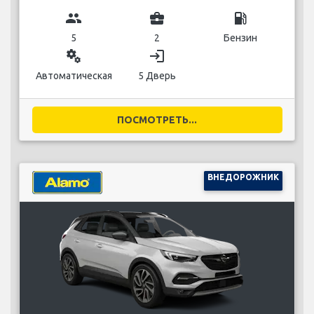
group
business_center
local_gas_station
5
2
Бензин
miscellaneous_services
login
Автоматическая
5 Дверь
ПОСМОТРЕТЬ...
ВНЕДОРОЖНИК