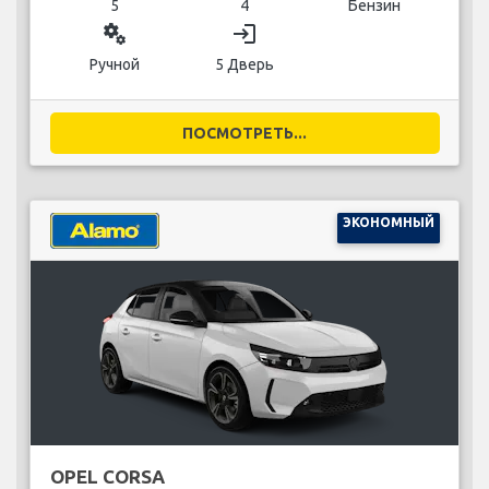
5
4
Бензин
miscellaneous_services
login
Ручной
5 Дверь
ПОСМОТРЕТЬ...
ЭКОНОМНЫЙ
OPEL CORSA