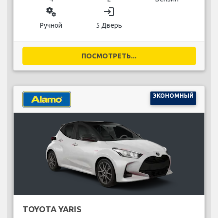
miscellaneous_services
login
Ручной
5 Дверь
ПОСМОТРЕТЬ...
ЭКОНОМНЫЙ
TOYOTA YARIS