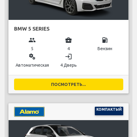
BMW 5 SERIES
group
business_center
local_gas_station
5
4
Бензин
miscellaneous_services
login
Автоматическая
4 Дверь
ПОСМОТРЕТЬ...
КОМПАКТЫЙ