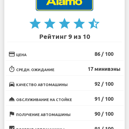
star
star
star
star
star_half
Рейтинг 9 из 10
credit_card
86 / 100
ЦЕНА
timer
17 минивэны
СРЕДН. ОЖИДАНИЕ
directions_car
92 / 100
КАЧЕСТВО АВТОМАШИНЫ
room_service
91 / 100
ОБСЛУЖИВАНИЕ НА СТОЙКЕ
flag
90 / 100
ПОЛУЧЕНИЕ АВТОМАШИНЫ
beenhere
91 / 100