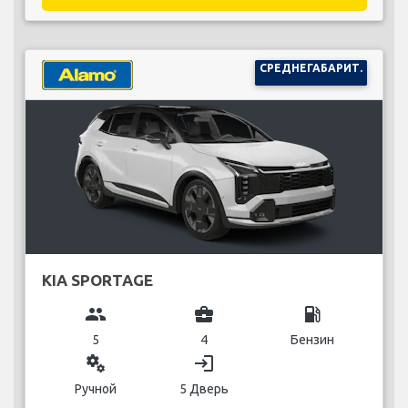
СРЕДНЕГАБАРИТ.
KIA SPORTAGE
group
business_center
local_gas_station
5
4
Бензин
miscellaneous_services
login
Ручной
5 Дверь