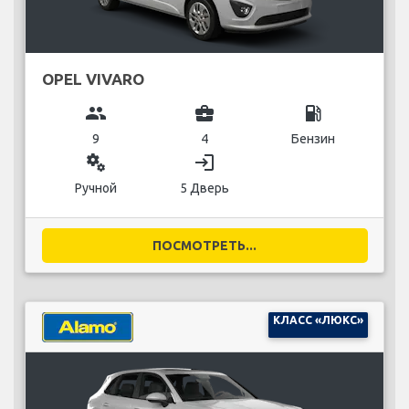
OPEL VIVARO
group
business_center
local_gas_station
9
4
Бензин
miscellaneous_services
login
Ручной
5 Дверь
ПОСМОТРЕТЬ...
КЛАСС «ЛЮКС»