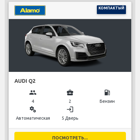
КОМПАКТЫЙ
AUDI Q2
group
business_center
local_gas_station
4
2
Бензин
miscellaneous_services
login
Автоматическая
5 Дверь
ПОСМОТРЕТЬ...