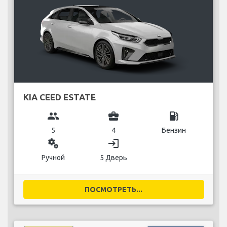
KIA CEED ESTATE
group
business_center
local_gas_station
5
4
Бензин
miscellaneous_services
login
Ручной
5 Дверь
ПОСМОТРЕТЬ...