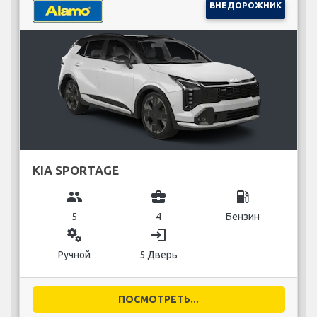
ВНЕДОРОЖНИК
KIA SPORTAGE
group
business_center
local_gas_station
5
4
Бензин
miscellaneous_services
login
Ручной
5 Дверь
ПОСМОТРЕТЬ...