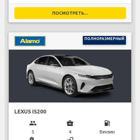
ПОСМОТРЕТЬ...
ПОЛНОРАЗМЕРНЫЙ
LEXUS IS200
group
business_center
local_gas_station
5
4
Бензин