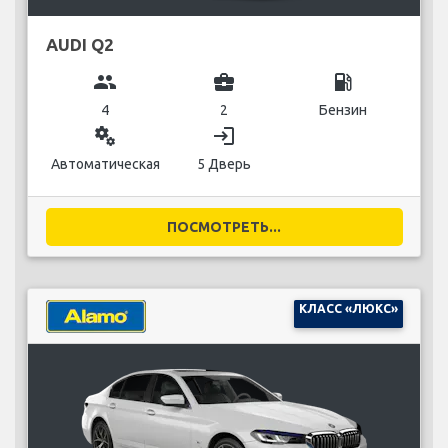
AUDI Q2
group
business_center
local_gas_station
4
2
Бензин
miscellaneous_services
login
Автоматическая
5 Дверь
ПОСМОТРЕТЬ...
КЛАСС «ЛЮКС»