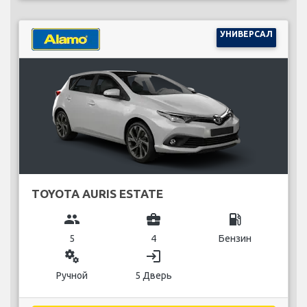
УНИВЕРСАЛ
TOYOTA AURIS ESTATE
group
business_center
local_gas_station
5
4
Бензин
miscellaneous_services
login
Ручной
5 Дверь