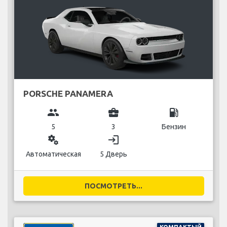
PORSCHE PANAMERA
group
business_center
local_gas_station
5
3
Бензин
miscellaneous_services
login
Автоматическая
5 Дверь
ПОСМОТРЕТЬ...