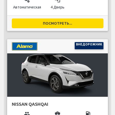
miscellaneous_services
login
Автоматическая
4 Дверь
ПОСМОТРЕТЬ...
ВНЕДОРОЖНИК
NISSAN QASHQAI
group
business_center
local_gas_station