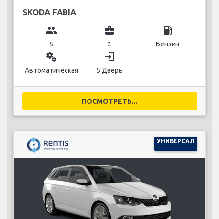
SKODA FABIA
group
business_center
local_gas_station
5
2
Бензин
miscellaneous_services
login
Автоматическая
5 Дверь
ПОСМОТРЕТЬ...
УНИВЕРСАЛ