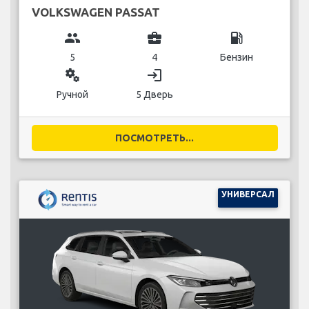
VOLKSWAGEN PASSAT
group
business_center
local_gas_station
5
4
Бензин
miscellaneous_services
login
Ручной
5 Дверь
ПОСМОТРЕТЬ...
УНИВЕРСАЛ