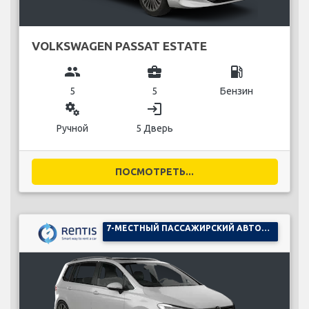
VOLKSWAGEN PASSAT ESTATE
group
business_center
local_gas_station
5
5
Бензин
miscellaneous_services
login
Ручной
5 Дверь
ПОСМОТРЕТЬ...
7-МЕСТНЫЙ ПАССАЖИРСКИЙ АВТОМОБИЛЬ