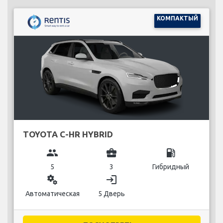
КОМПАКТЫЙ
TOYOTA C-HR HYBRID
group
business_center
local_gas_station
5
3
Гибридный
miscellaneous_services
login
Автоматическая
5 Дверь