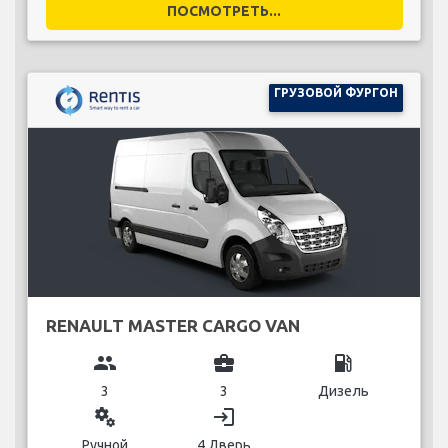
ПОСМОТРЕТЬ...
ГРУЗОВОЙ ФУРГОН
RENAULT MASTER CARGO VAN
group
business_center
local_gas_station
3
3
Дизель
miscellaneous_services
login
Ручной
4 Дверь