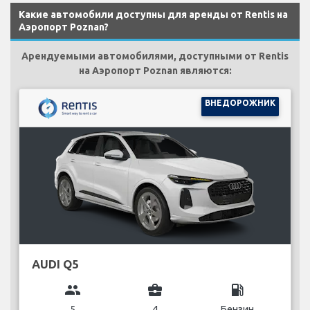
Какие автомобили доступны для аренды от Rentis на
Аэропорт Poznan?
Арендуемыми автомобилями, доступными от Rentis
на Аэропорт Poznan являются:
ВНЕДОРОЖНИК
AUDI Q5
group
business_center
local_gas_station
5
4
Бензин