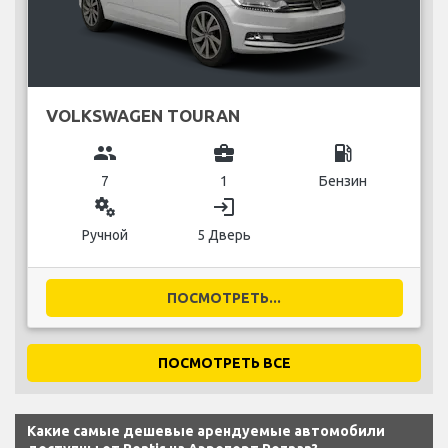
VOLKSWAGEN TOURAN
group
business_center
local_gas_station
7
1
Бензин
miscellaneous_services
login
Ручной
5 Дверь
ПОСМОТРЕТЬ...
ПОСМОТРЕТЬ ВСЕ
Какие самые дешевые арендуемые автомобили