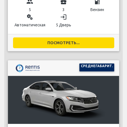
group
business_center
local_gas_station
5
3
Бензин
miscellaneous_services
login
Автоматическая
5 Дверь
ПОСМОТРЕТЬ...
СРЕДНЕГАБАРИТ.