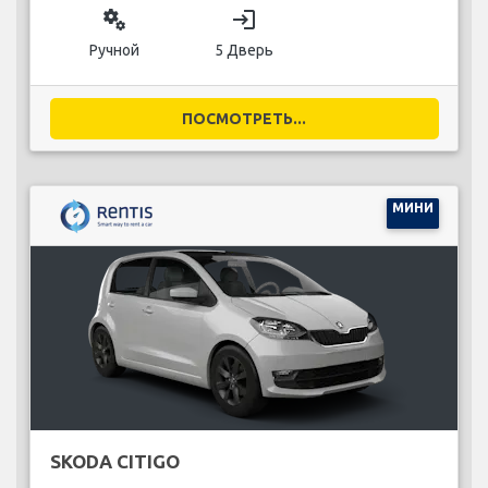
miscellaneous_services
login
Ручной
5 Дверь
ПОСМОТРЕТЬ...
МИНИ
SKODA CITIGO