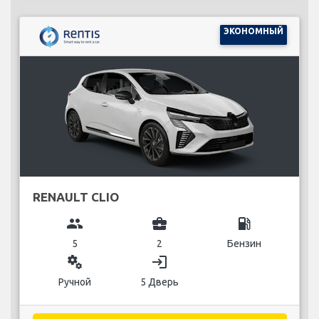
ЭКОНОМНЫЙ
RENAULT CLIO
group
business_center
local_gas_station
5
2
Бензин
miscellaneous_services
login
Ручной
5 Дверь