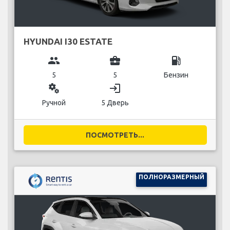
HYUNDAI I30 ESTATE
group
business_center
local_gas_station
5
5
Бензин
miscellaneous_services
login
Ручной
5 Дверь
ПОСМОТРЕТЬ...
ПОЛНОРАЗМЕРНЫЙ