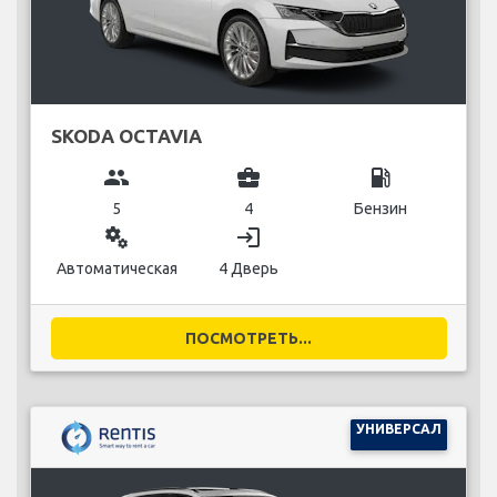
SKODA OCTAVIA
group
business_center
local_gas_station
5
4
Бензин
miscellaneous_services
login
Автоматическая
4 Дверь
ПОСМОТРЕТЬ...
УНИВЕРСАЛ