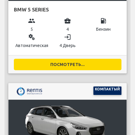
BMW 5 SERIES
group
business_center
local_gas_station
5
4
Бензин
miscellaneous_services
login
Автоматическая
4 Дверь
ПОСМОТРЕТЬ...
КОМПАКТЫЙ