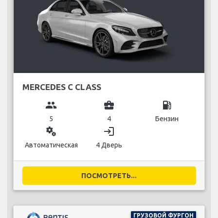
MERCEDES C CLASS
group
business_center
local_gas_station
5
4
Бензин
miscellaneous_services
login
Автоматическая
4 Дверь
ПОСМОТРЕТЬ...
ГРУЗОВОЙ ФУРГОН