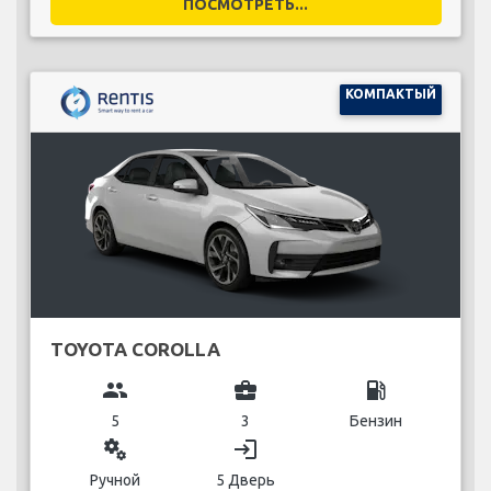
ПОСМОТРЕТЬ...
КОМПАКТЫЙ
TOYOTA COROLLA
group
business_center
local_gas_station
5
3
Бензин
miscellaneous_services
login
Ручной
5 Дверь