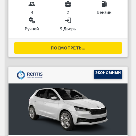
group
business_center
local_gas_station
4
2
Бензин
miscellaneous_services
login
Ручной
5 Дверь
ПОСМОТРЕТЬ...
ЭКОНОМНЫЙ