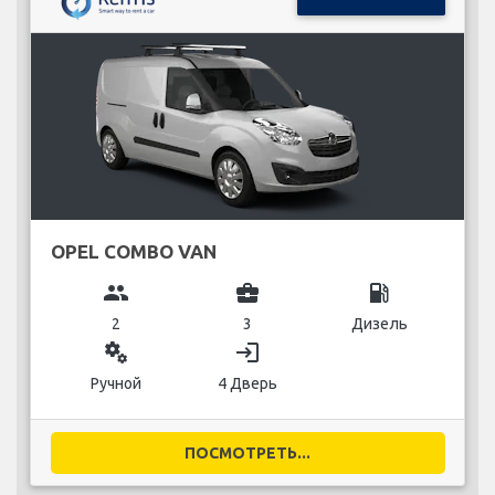
OPEL COMBO VAN
group
business_center
local_gas_station
2
3
Дизель
miscellaneous_services
login
Ручной
4 Дверь
ПОСМОТРЕТЬ...