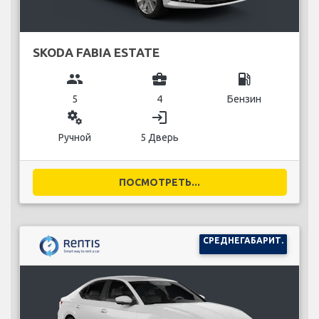
SKODA FABIA ESTATE
group
business_center
local_gas_station
5
4
Бензин
miscellaneous_services
login
Ручной
5 Дверь
ПОСМОТРЕТЬ...
СРЕДНЕГАБАРИТ.