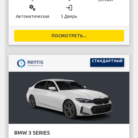
miscellaneous_services
login
Автоматическая
5 Дверь
ПОСМОТРЕТЬ...
СТАНДАРТНЫЙ
BMW 3 SERIES