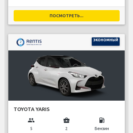
ПОСМОТРЕТЬ...
ЭКОНОМНЫЙ
TOYOTA YARIS
group
business_center
local_gas_station
5
2
Бензин