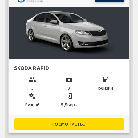
SKODA RAPID
group
business_center
local_gas_station
5
3
Бензин
miscellaneous_services
login
Ручной
5 Дверь
ПОСМОТРЕТЬ...