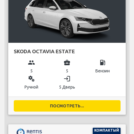
SKODA OCTAVIA ESTATE
group
business_center
local_gas_station
5
5
Бензин
miscellaneous_services
login
Ручной
5 Дверь
ПОСМОТРЕТЬ...
КОМПАКТЫЙ