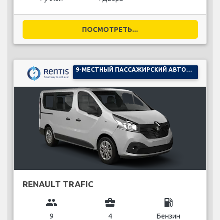
ПОСМОТРЕТЬ...
9-МЕСТНЫЙ ПАССАЖИРСКИЙ АВТОМОБИЛЬ
RENAULT TRAFIC
group
business_center
local_gas_station
9
4
Бензин