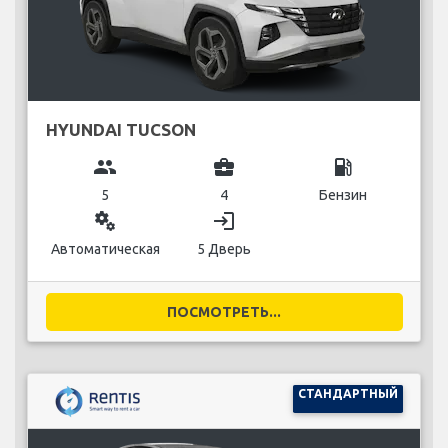
HYUNDAI TUCSON
group
business_center
local_gas_station
5
4
Бензин
miscellaneous_services
login
Автоматическая
5 Дверь
ПОСМОТРЕТЬ...
СТАНДАРТНЫЙ