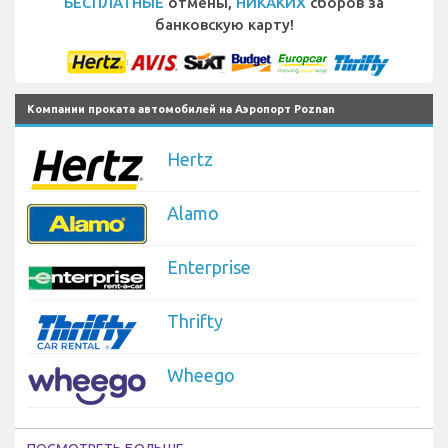
БЕСПЛАТНЫЕ
отмены,
НИКАКИХ
сборов за
банковскую карту!
Компании проката автомобилей на Аэропорт Poznan
Hertz
Alamo
Enterprise
Thrifty
Wheego