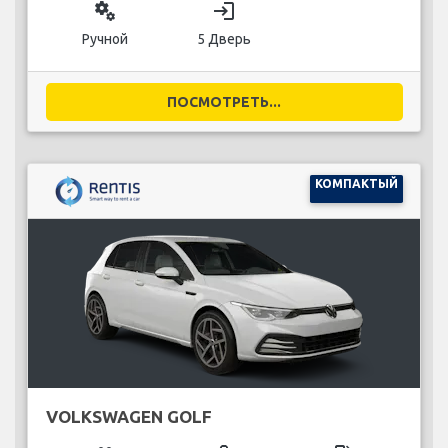
miscellaneous_services
login
Ручной
5 Дверь
ПОСМОТРЕТЬ...
КОМПАКТЫЙ
VOLKSWAGEN GOLF