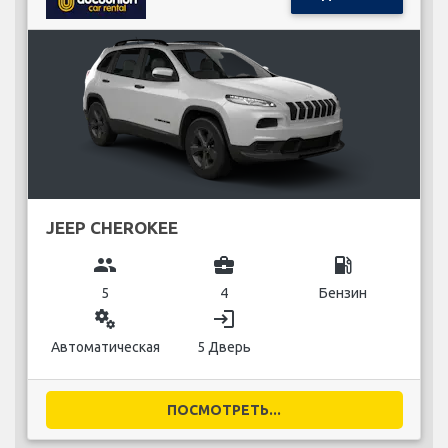
JEEP CHEROKEE
group
business_center
local_gas_station
5
4
Бензин
miscellaneous_services
login
Автоматическая
5 Дверь
ПОСМОТРЕТЬ...