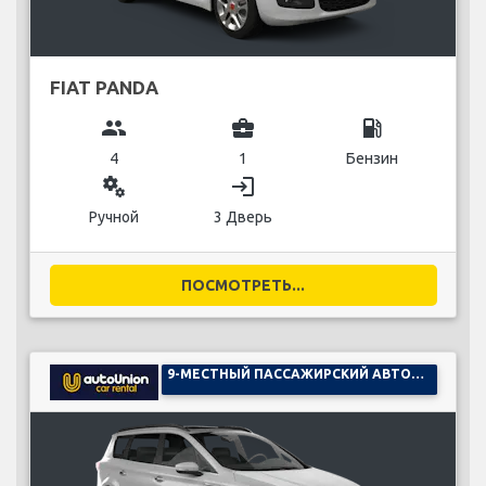
FIAT PANDA
group
business_center
local_gas_station
4
1
Бензин
miscellaneous_services
login
Ручной
3 Дверь
ПОСМОТРЕТЬ...
9-МЕСТНЫЙ ПАССАЖИРСКИЙ АВТОМОБИЛЬ