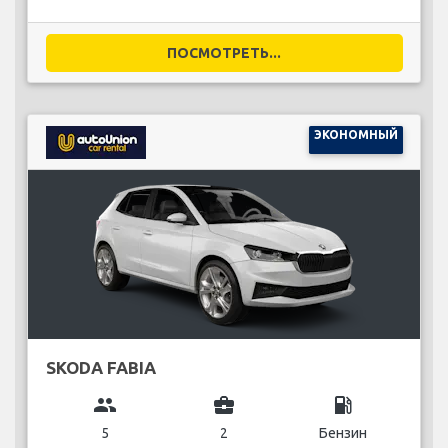
ПОСМОТРЕТЬ...
ЭКОНОМНЫЙ
SKODA FABIA
group
business_center
local_gas_station
5
2
Бензин