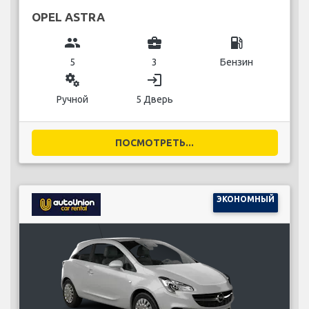
OPEL ASTRA
group
business_center
local_gas_station
5
3
Бензин
miscellaneous_services
login
Ручной
5 Дверь
ПОСМОТРЕТЬ...
ЭКОНОМНЫЙ