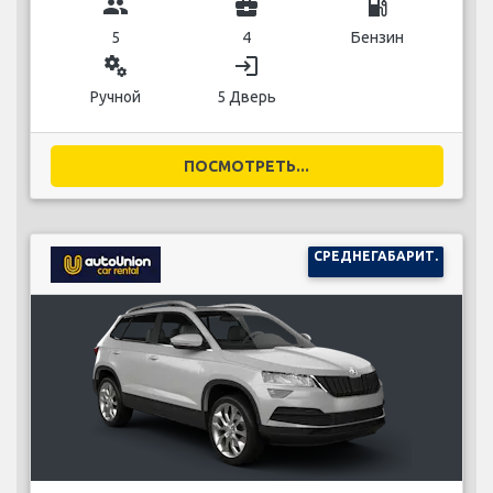
group
business_center
local_gas_station
5
4
Бензин
miscellaneous_services
login
Ручной
5 Дверь
ПОСМОТРЕТЬ...
СРЕДНЕГАБАРИТ.