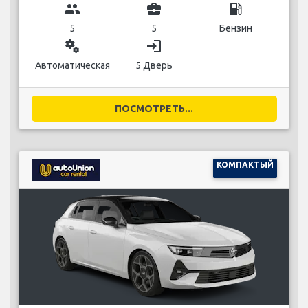
group
business_center
local_gas_station
5
5
Бензин
miscellaneous_services
login
Автоматическая
5 Дверь
ПОСМОТРЕТЬ...
КОМПАКТЫЙ