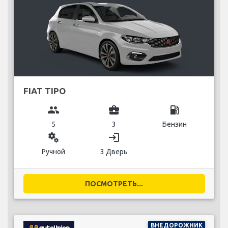
FIAT TIPO
group
business_center
local_gas_station
5
3
Бензин
miscellaneous_services
login
Ручной
3 Дверь
ПОСМОТРЕТЬ...
ВНЕДОРОЖНИК