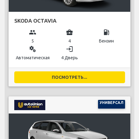
SKODA OCTAVIA
group
business_center
local_gas_station
5
4
Бензин
miscellaneous_services
login
Автоматическая
4 Дверь
ПОСМОТРЕТЬ...
УНИВЕРСАЛ