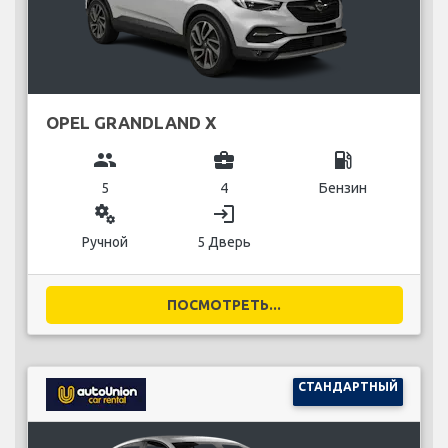
OPEL GRANDLAND X
group
business_center
local_gas_station
5
4
Бензин
miscellaneous_services
login
Ручной
5 Дверь
ПОСМОТРЕТЬ...
СТАНДАРТНЫЙ