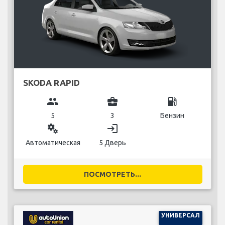
SKODA RAPID
group
business_center
local_gas_station
5
3
Бензин
miscellaneous_services
login
Автоматическая
5 Дверь
ПОСМОТРЕТЬ...
УНИВЕРСАЛ