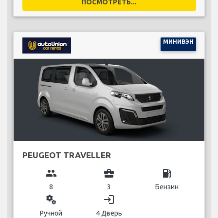
ПОСМОТРЕТЬ...
МИНИВЭН
PEUGEOT TRAVELLER
group
business_center
local_gas_station
8
3
Бензин
miscellaneous_services
login
Ручной
4 Дверь