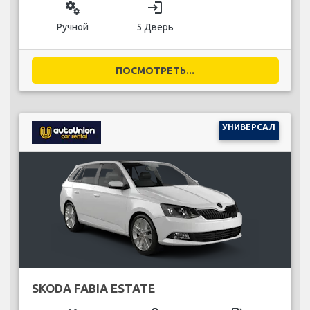
miscellaneous_services
login
Ручной
5 Дверь
ПОСМОТРЕТЬ...
УНИВЕРСАЛ
SKODA FABIA ESTATE