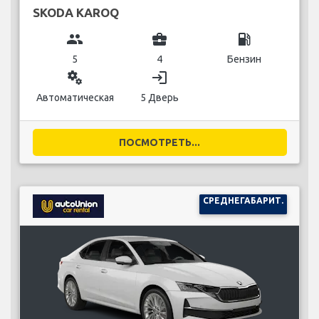
SKODA KAROQ
group
business_center
local_gas_station
5
4
Бензин
miscellaneous_services
login
Автоматическая
5 Дверь
ПОСМОТРЕТЬ...
СРЕДНЕГАБАРИТ.