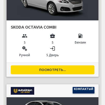
SKODA OCTAVIA COMBI
group
business_center
local_gas_station
5
5
Бензин
miscellaneous_services
login
Ручной
5 Дверь
ПОСМОТРЕТЬ...
КОМПАКТЫЙ