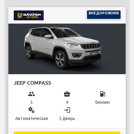
ВНЕДОРОЖНИК
JEEP COMPASS
group
business_center
local_gas_station
5
4
Бензин
miscellaneous_services
login
Автоматическая
5 Дверь