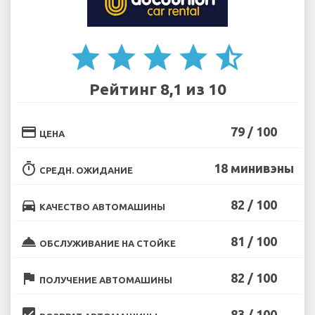
star
star
star
star
star_half
Рейтинг 8,1 из 10
credit_card
79 / 100
ЦЕНА
timer
18 минивэны
СРЕДН. ОЖИДАНИЕ
directions_car
82 / 100
КАЧЕСТВО АВТОМАШИНЫ
room_service
81 / 100
ОБСЛУЖИВАНИЕ НА СТОЙКЕ
flag
82 / 100
ПОЛУЧЕНИЕ АВТОМАШИНЫ
beenhere
83 / 100