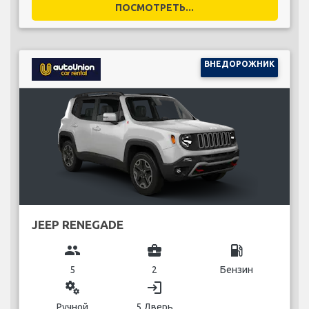
ПОСМОТРЕТЬ...
ВНЕДОРОЖНИК
JEEP RENEGADE
group
business_center
local_gas_station
5
2
Бензин
miscellaneous_services
login
Ручной
5 Дверь