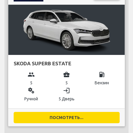
SKODA SUPERB ESTATE
group
business_center
local_gas_station
5
5
Бензин
miscellaneous_services
login
Ручной
5 Дверь
ПОСМОТРЕТЬ...