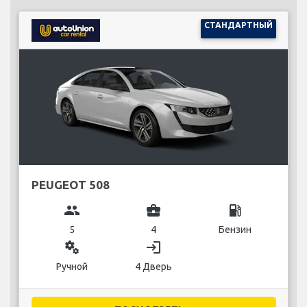
СТАНДАРТНЫЙ
PEUGEOT 508
group
business_center
local_gas_station
5
4
Бензин
miscellaneous_services
login
Ручной
4 Дверь