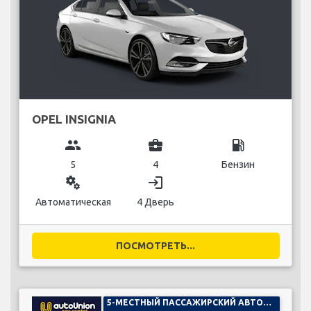
OPEL INSIGNIA
group
business_center
local_gas_station
5
4
Бензин
miscellaneous_services
login
Автоматическая
4 Дверь
ПОСМОТРЕТЬ...
5-МЕСТНЫЙ ПАССАЖИРСКИЙ АВТОМОБИЛЬ