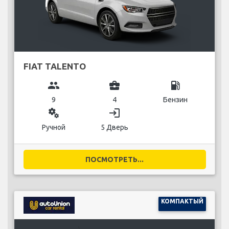
FIAT TALENTO
group
business_center
local_gas_station
9
4
Бензин
miscellaneous_services
login
Ручной
5 Дверь
ПОСМОТРЕТЬ...
КОМПАКТЫЙ