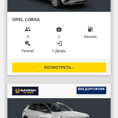
OPEL CORSA
group
business_center
local_gas_station
4
2
Бензин
miscellaneous_services
login
Ручной
3 Дверь
ПОСМОТРЕТЬ...
ВНЕДОРОЖНИК