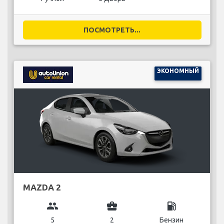
ПОСМОТРЕТЬ...
ЭКОНОМНЫЙ
MAZDA 2
group
business_center
local_gas_station
5
2
Бензин