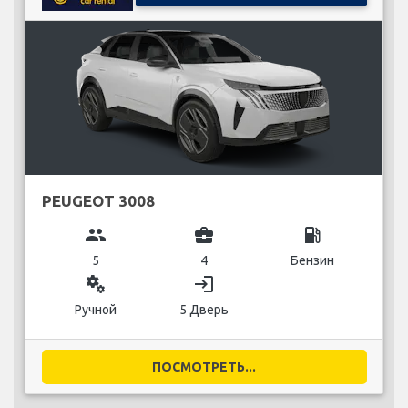
PEUGEOT 3008
group
business_center
local_gas_station
5
4
Бензин
miscellaneous_services
login
Ручной
5 Дверь
ПОСМОТРЕТЬ...