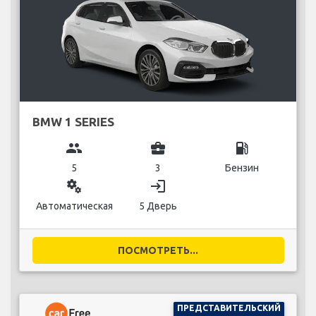
BMW 1 SERIES
group
business_center
local_gas_station
5
3
Бензин
miscellaneous_services
login
Автоматическая
5 Дверь
ПОСМОТРЕТЬ...
ПРЕДСТАВИТЕЛЬСКИЙ