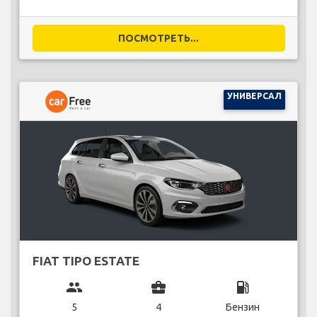
ПОСМОТРЕТЬ...
УНИВЕРСАЛ
FIAT TIPO ESTATE
group
business_center
local_gas_station
5
4
Бензин