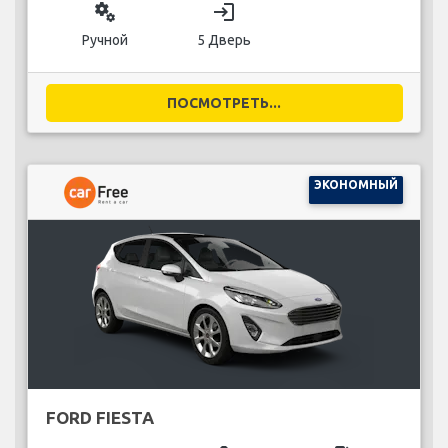
miscellaneous_services
login
Ручной
5 Дверь
ПОСМОТРЕТЬ...
ЭКОНОМНЫЙ
FORD FIESTA