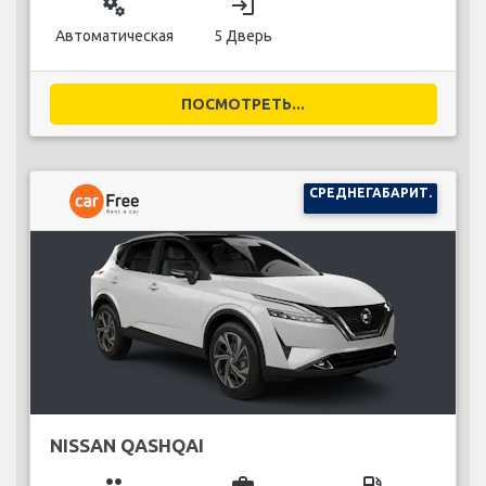
miscellaneous_services
login
Автоматическая
5 Дверь
ПОСМОТРЕТЬ...
СРЕДНЕГАБАРИТ.
NISSAN QASHQAI
group
business_center
local_gas_station