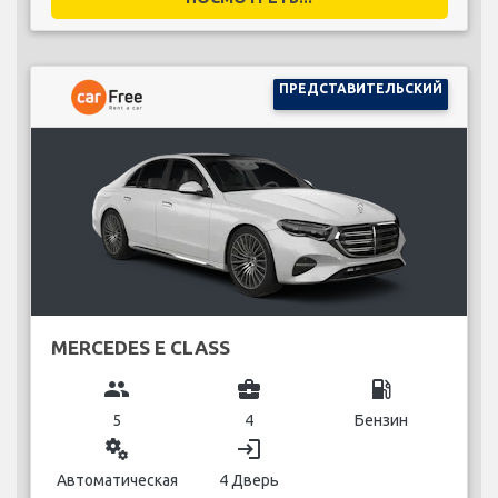
ПРЕДСТАВИТЕЛЬСКИЙ
MERCEDES E CLASS
group
business_center
local_gas_station
5
4
Бензин
miscellaneous_services
login
Автоматическая
4 Дверь