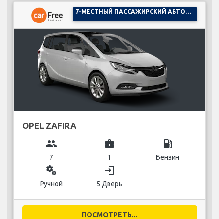
7-МЕСТНЫЙ ПАССАЖИРСКИЙ АВТОМОБИЛЬ
OPEL ZAFIRA
group
business_center
local_gas_station
7
1
Бензин
miscellaneous_services
login
Ручной
5 Дверь
ПОСМОТРЕТЬ...