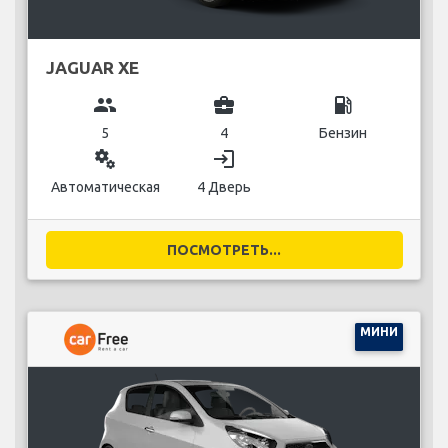
JAGUAR XE
group
business_center
local_gas_station
5
4
Бензин
miscellaneous_services
login
Автоматическая
4 Дверь
ПОСМОТРЕТЬ...
МИНИ