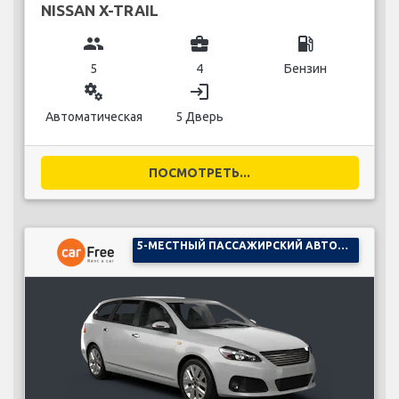
NISSAN X-TRAIL
group
business_center
local_gas_station
5
4
Бензин
miscellaneous_services
login
Автоматическая
5 Дверь
ПОСМОТРЕТЬ...
5-МЕСТНЫЙ ПАССАЖИРСКИЙ АВТОМОБИЛЬ