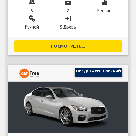
group
business_center
local_gas_station
5
2
Бензин
miscellaneous_services
login
Ручной
5 Дверь
ПОСМОТРЕТЬ...
ПРЕДСТАВИТЕЛЬСКИЙ