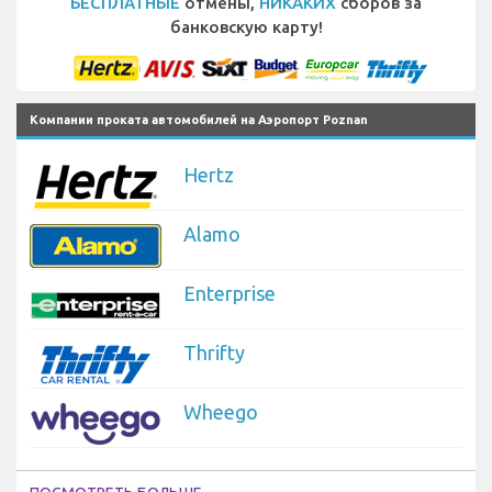
БЕСПЛАТНЫЕ
отмены,
НИКАКИХ
сборов за
банковскую карту!
Компании проката автомобилей на Аэропорт Poznan
Hertz
Alamo
Enterprise
Thrifty
Wheego