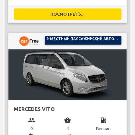
ПОСМОТРЕТЬ...
9-МЕСТНЫЙ ПАССАЖИРСКИЙ АВТОМОБИЛЬ
MERCEDES VITO
group
business_center
local_gas_station
9
4
Бензин