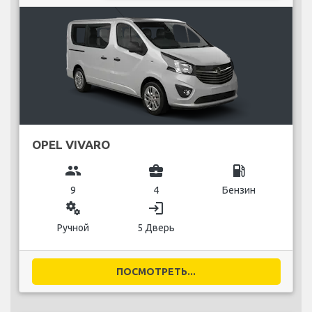
OPEL VIVARO
group
business_center
local_gas_station
9
4
Бензин
miscellaneous_services
login
Ручной
5 Дверь
ПОСМОТРЕТЬ...