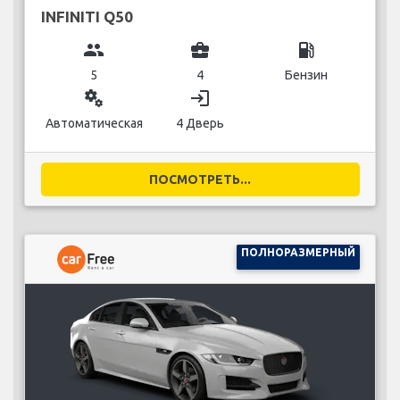
INFINITI Q50
group
business_center
local_gas_station
5
4
Бензин
miscellaneous_services
login
Автоматическая
4 Дверь
ПОСМОТРЕТЬ...
ПОЛНОРАЗМЕРНЫЙ