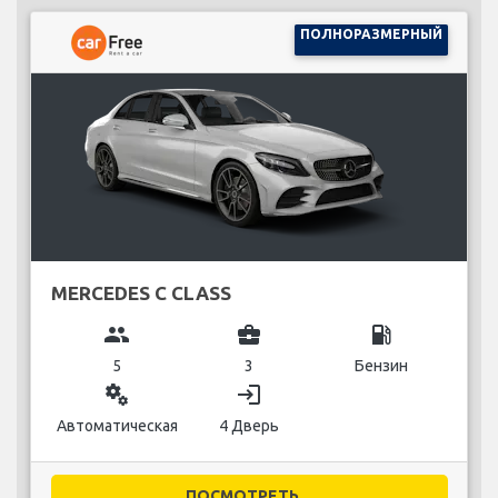
ПОЛНОРАЗМЕРНЫЙ
MERCEDES C CLASS
group
business_center
local_gas_station
5
3
Бензин
miscellaneous_services
login
Автоматическая
4 Дверь
ПОСМОТРЕТЬ...