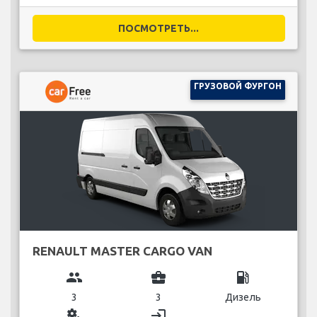
ПОСМОТРЕТЬ...
ГРУЗОВОЙ ФУРГОН
RENAULT MASTER CARGO VAN
group
business_center
local_gas_station
3
3
Дизель
miscellaneous_services
login