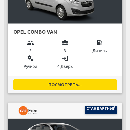
OPEL COMBO VAN
group
business_center
local_gas_station
2
3
Дизель
miscellaneous_services
login
Ручной
4 Дверь
ПОСМОТРЕТЬ...
СТАНДАРТНЫЙ