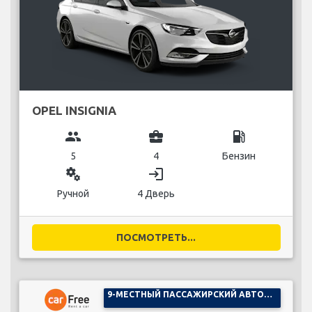
OPEL INSIGNIA
group
business_center
local_gas_station
5
4
Бензин
miscellaneous_services
login
Ручной
4 Дверь
ПОСМОТРЕТЬ...
9-МЕСТНЫЙ ПАССАЖИРСКИЙ АВТОМОБИЛЬ