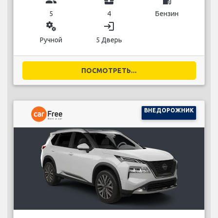
5
4
Бензин
miscellaneous_services
login
Ручной
5 Дверь
ПОСМОТРЕТЬ...
ВНЕДОРОЖНИК