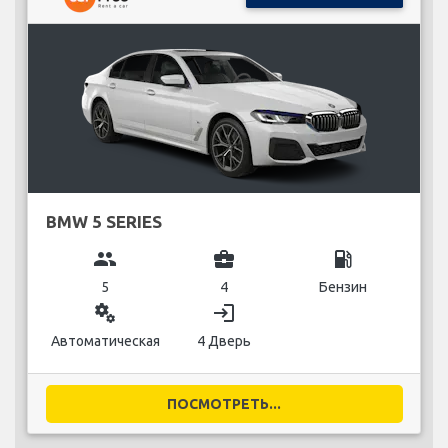
BMW 5 SERIES
group
business_center
local_gas_station
5
4
Бензин
miscellaneous_services
login
Автоматическая
4 Дверь
ПОСМОТРЕТЬ...