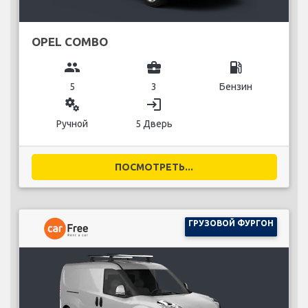
OPEL COMBO
group
business_center
local_gas_station
5
3
Бензин
miscellaneous_services
login
Ручной
5 Дверь
ПОСМОТРЕТЬ...
ГРУЗОВОЙ ФУРГОН