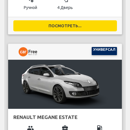
Ручной
4 Дверь
ПОСМОТРЕТЬ...
УНИВЕРСАЛ
RENAULT MEGANE ESTATE
group
business_center
local_gas_station