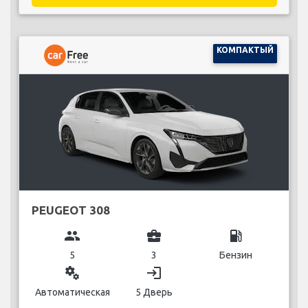
КОМПАКТЫЙ
PEUGEOT 308
group
business_center
local_gas_station
5
3
Бензин
miscellaneous_services
login
Автоматическая
5 Дверь