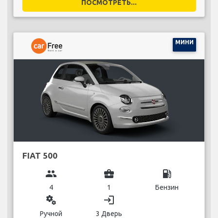
ПОСМОТРЕТЬ...
МИНИ
FIAT 500
group
business_center
local_gas_station
4
1
Бензин
miscellaneous_services
login
Ручной
3 Дверь