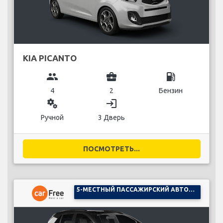
KIA PICANTO
group
business_center
local_gas_station
4
2
Бензин
miscellaneous_services
login
Ручной
3 Дверь
ПОСМОТРЕТЬ...
5-МЕСТНЫЙ ПАССАЖИРСКИЙ АВТОМОБИЛЬ