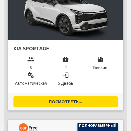
KIA SPORTAGE
group
business_center
local_gas_station
5
4
Бензин
miscellaneous_services
login
Автоматическая
5 Дверь
ПОСМОТРЕТЬ...
ПОЛНОРАЗМЕРНЫЙ