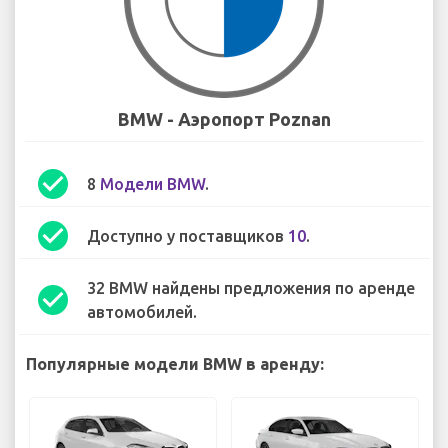
BMW - Аэропорт Poznan
check_circle
8
Модели BMW
.
check_circle
Доступно у поставщиков
10
.
32 BMW найдены предложения по аренде
check_circle
автомобилей.
Популярные модели BMW в аренду: