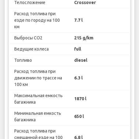
Телосложение
Crossover
Расход топлива при
езде по городу на 100
7.7 l
км
Выбросы CO2
215 g/km
Ведущие колеса
full
Топливо
diesel
Расход топлива при
движении по трассе на
6.3 l
100 км
Максимальная емкость
1870 l
багажника
Минимальная емкость
650 l
багажника
Расход топлива при
смешанной езде на 100
6.8 l