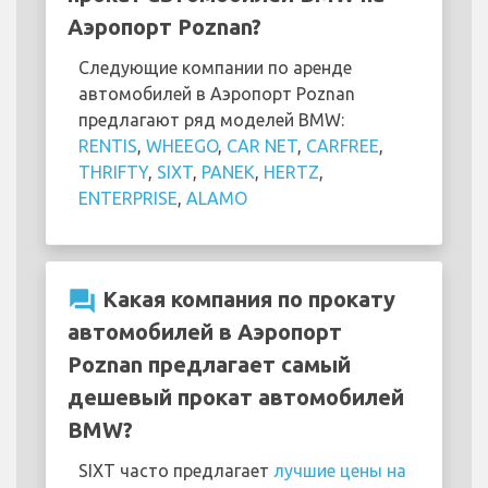
Аэропорт Poznan?
Следующие компании по аренде
автомобилей в Аэропорт Poznan
предлагают ряд моделей BMW:
RENTIS
,
WHEEGO
,
CAR NET
,
CARFREE
,
THRIFTY
,
SIXT
,
PANEK
,
HERTZ
,
ENTERPRISE
,
ALAMO
question_answer
Какая компания по прокату
автомобилей в Аэропорт
Poznan предлагает самый
дешевый прокат автомобилей
BMW?
SIXT часто предлагает
лучшие цены на