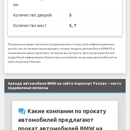
км
Количество дверей
5
Количество мест
5, 7
Показанные характеристики предназначены только для информационных
целей, мы не можем гарантировать точную модель автомобиля BMW X5 и
технические характеристики, которые вы получите. Для получения более
подробной информации обратитесь в компанию по аренде автомобилей на
сайте Аэропорт Poznan.
Аренда автомобиля BMW на сайте Аэропорт Poznan – часто
задаваемые вопросы
question_answer
Какие компании по прокату
автомобилей предлагают
прокат автомобилей BMW на