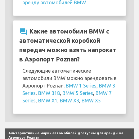
аренду автомобилей BMW
.
question_answer
Какие автомобили BMW с
автоматической коробкой
передач можно взять напрокат
в Аэропорт Poznan?
Следующие автоматические
автомобили BMW можно арендовать в
Аэропорт Poznan:
BMW 1 Series
,
BMW 3
Series
,
BMW 318
,
BMW 5 Series
,
BMW 7
Series
,
BMW X1
,
BMW X3
,
BMW X5
Альтернативные марки автомобилей доступны для аренды на
Аэропорт Poznan