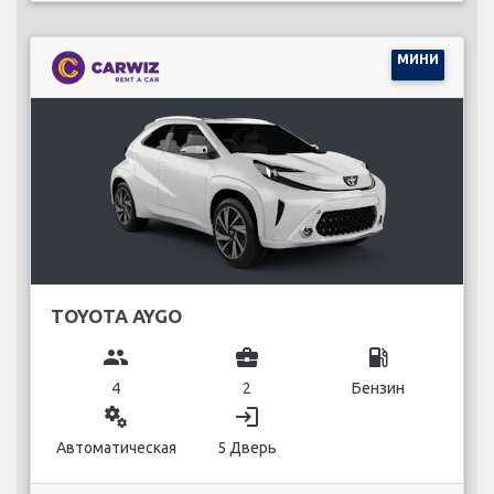
МИНИ
TOYOTA AYGO
group
business_center
local_gas_station
4
2
Бензин
miscellaneous_services
login
Автоматическая
5 Дверь