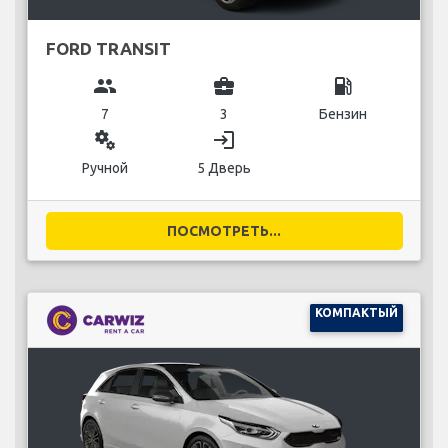
FORD TRANSIT
group
business_center
local_gas_station
7
3
Бензин
miscellaneous_services
login
Ручной
5 Дверь
ПОСМОТРЕТЬ...
КОМПАКТЫЙ