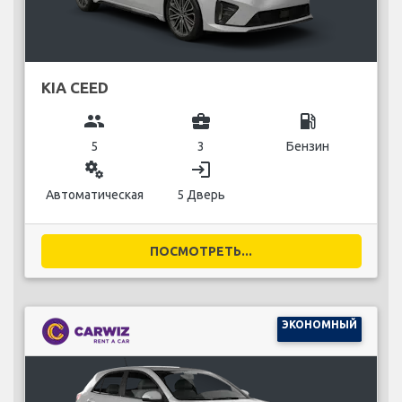
KIA CEED
group
business_center
local_gas_station
5
3
Бензин
miscellaneous_services
login
Автоматическая
5 Дверь
ПОСМОТРЕТЬ...
ЭКОНОМНЫЙ