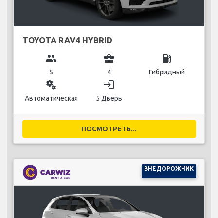
TOYOTA RAV4 HYBRID
group
business_center
local_gas_station
5
4
Гибридный
miscellaneous_services
login
Автоматическая
5 Дверь
ПОСМОТРЕТЬ...
ВНЕДОРОЖНИК