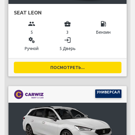
SEAT LEON
group
business_center
local_gas_station
5
3
Бензин
miscellaneous_services
login
Ручной
5 Дверь
ПОСМОТРЕТЬ...
УНИВЕРСАЛ