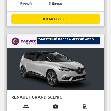
Ручной
5 Дверь
ПОСМОТРЕТЬ...
7-МЕСТНЫЙ ПАССАЖИРСКИЙ АВТОМОБИЛЬ
RENAULT GRAND SCENIC
group
business_center
local_gas_station