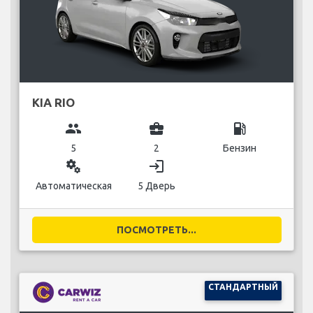
KIA RIO
group
business_center
local_gas_station
5
2
Бензин
miscellaneous_services
login
Автоматическая
5 Дверь
ПОСМОТРЕТЬ...
СТАНДАРТНЫЙ