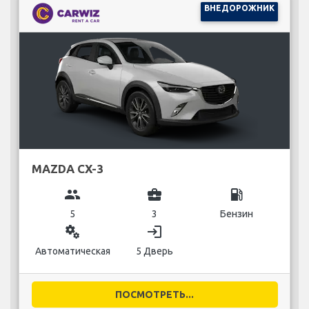
ВНЕДОРОЖНИК
MAZDA CX-3
group
business_center
local_gas_station
5
3
Бензин
miscellaneous_services
login
Автоматическая
5 Дверь
ПОСМОТРЕТЬ...