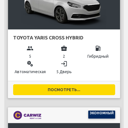
TOYOTA YARIS CROSS HYBRID
group
business_center
local_gas_station
5
2
Гибридный
miscellaneous_services
login
Автоматическая
5 Дверь
ПОСМОТРЕТЬ...
ЭКОНОМНЫЙ