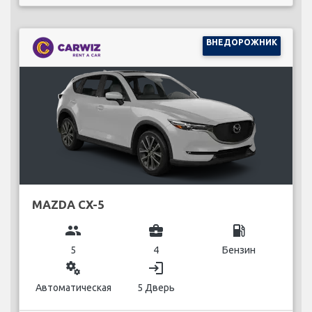
ВНЕДОРОЖНИК
MAZDA CX-5
group
business_center
local_gas_station
5
4
Бензин
miscellaneous_services
login
Автоматическая
5 Дверь