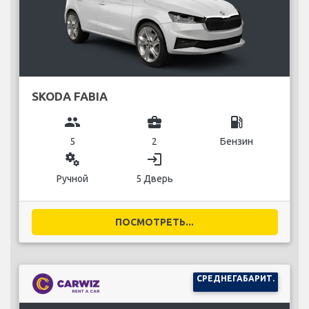
SKODA FABIA
group
business_center
local_gas_station
5
2
Бензин
miscellaneous_services
login
Ручной
5 Дверь
ПОСМОТРЕТЬ...
СРЕДНЕГАБАРИТ.