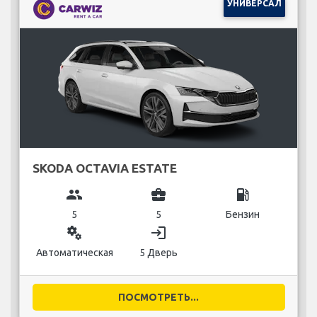
УНИВЕРСАЛ
SKODA OCTAVIA ESTATE
group
business_center
local_gas_station
5
5
Бензин
miscellaneous_services
login
Автоматическая
5 Дверь
ПОСМОТРЕТЬ...