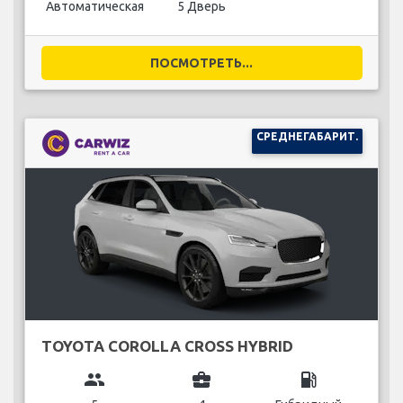
Автоматическая
5 Дверь
ПОСМОТРЕТЬ...
СРЕДНЕГАБАРИТ.
TOYOTA COROLLA CROSS HYBRID
group
business_center
local_gas_station