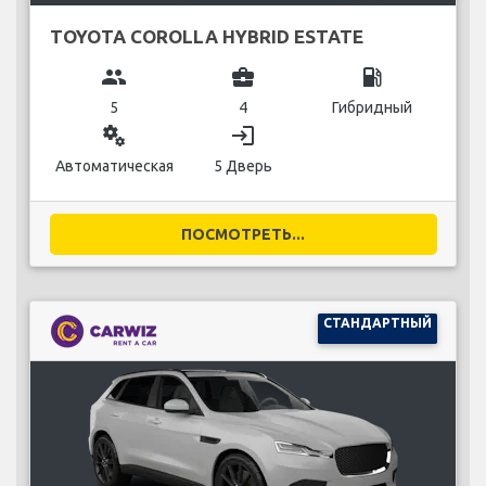
TOYOTA COROLLA HYBRID ESTATE
group
business_center
local_gas_station
5
4
Гибридный
miscellaneous_services
login
Автоматическая
5 Дверь
ПОСМОТРЕТЬ...
СТАНДАРТНЫЙ