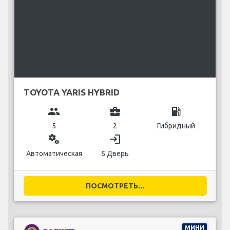
TOYOTA YARIS HYBRID
group
business_center
local_gas_station
5
2
Гибридный
miscellaneous_services
login
Автоматическая
5 Дверь
ПОСМОТРЕТЬ...
МИНИ