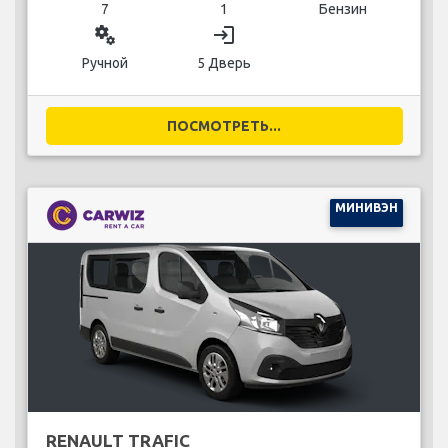
7
1
Бензин
miscellaneous_services
login
Ручной
5 Дверь
ПОСМОТРЕТЬ...
МИНИВЭН
RENAULT TRAFIC