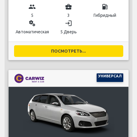
group
business_center
local_gas_station
5
3
Гибридный
miscellaneous_services
login
Автоматическая
5 Дверь
ПОСМОТРЕТЬ...
УНИВЕРСАЛ