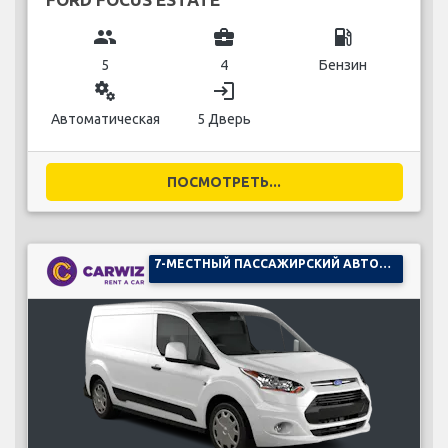
group
business_center
local_gas_station
5
4
Бензин
miscellaneous_services
login
Автоматическая
5 Дверь
ПОСМОТРЕТЬ...
7-МЕСТНЫЙ ПАССАЖИРСКИЙ АВТОМОБИЛЬ