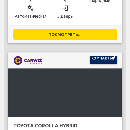
5
4
Гибридный
miscellaneous_services
login
Автоматическая
5 Дверь
ПОСМОТРЕТЬ...
КОМПАКТЫЙ
TOYOTA COROLLA HYBRID