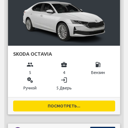
SKODA OCTAVIA
group
business_center
local_gas_station
5
4
Бензин
miscellaneous_services
login
Ручной
5 Дверь
ПОСМОТРЕТЬ...