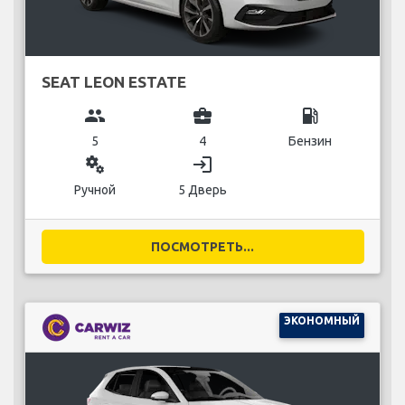
SEAT LEON ESTATE
group
business_center
local_gas_station
5
4
Бензин
miscellaneous_services
login
Ручной
5 Дверь
ПОСМОТРЕТЬ...
ЭКОНОМНЫЙ