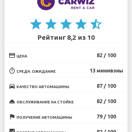
star
star
star
star
star_half
Рейтинг 8,2 из 10
credit_card
82 / 100
ЦЕНА
timer
13 минивэны
СРЕДН. ОЖИДАНИЕ
directions_car
87 / 100
КАЧЕСТВО АВТОМАШИНЫ
room_service
82 / 100
ОБСЛУЖИВАНИЕ НА СТОЙКЕ
flag
79 / 100
ПОЛУЧЕНИЕ АВТОМАШИНЫ
beenhere
82 / 100