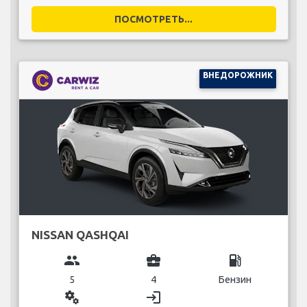
ПОСМОТРЕТЬ...
ВНЕДОРОЖНИК
NISSAN QASHQAI
group
business_center
local_gas_station
5
4
Бензин
miscellaneous_services
login