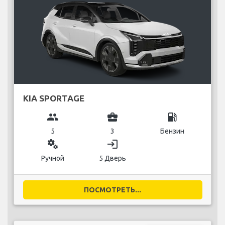
KIA SPORTAGE
group
business_center
local_gas_station
5
3
Бензин
miscellaneous_services
login
Ручной
5 Дверь
ПОСМОТРЕТЬ...