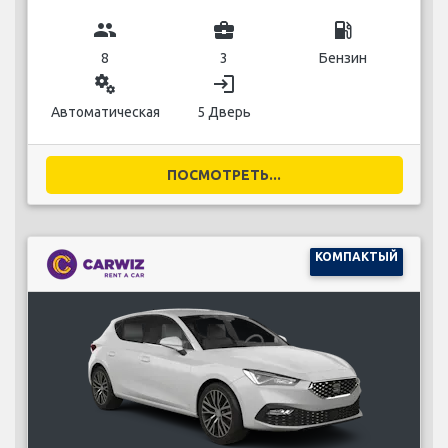
group
business_center
local_gas_station
8
3
Бензин
miscellaneous_services
login
Автоматическая
5 Дверь
ПОСМОТРЕТЬ...
КОМПАКТЫЙ