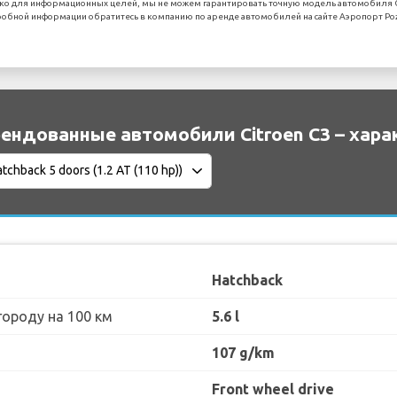
ко для информационных целей, мы не можем гарантировать точную модель автомобиля Ci
обной информации обратитесь в компанию по аренде автомобилей на сайте Аэропорт Po
ендованные автомобили Citroen C3 – хара
Hatchback
городу на 100 км
5.6 l
107 g/km
Front wheel drive