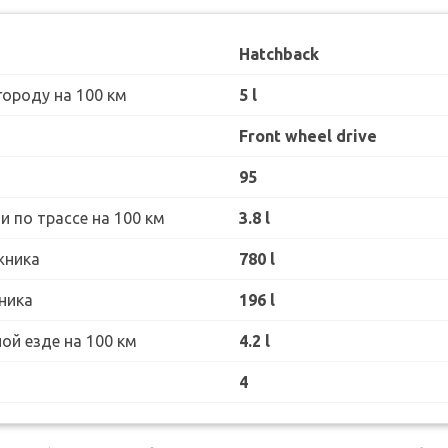
Hatchback
городу на 100 км
5 l
Front wheel drive
95
 по трассе на 100 км
3.8 l
жника
780 l
ника
196 l
ой езде на 100 км
4.2 l
4