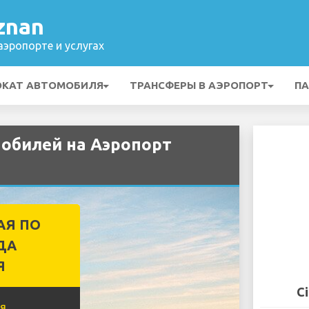
znan
эропорте и услугах
ОКАТ АВТОМОБИЛЯ
ТРАНСФЕРЫ В АЭРОПОРТ
ПА
мобилей на Аэропорт
АЯ ПО
ДА
Я
C
я