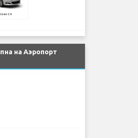
troen C4
упна на Аэропорт