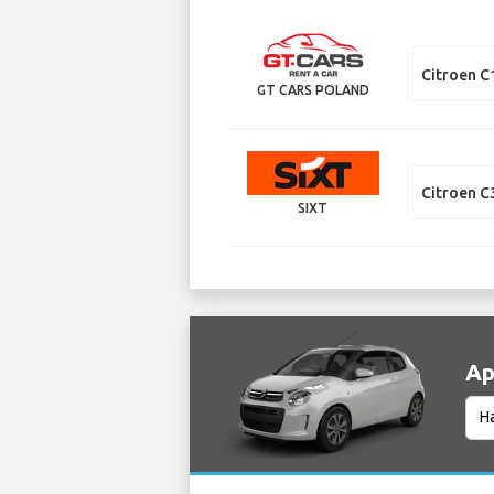
Citroen C
GT CARS POLAND
Citroen C
SIXT
Ар