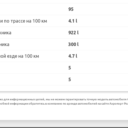
95
 по трассе на 100 км
4.1 l
жника
922 l
ника
300 l
ой езде на 100 км
4.7 l
5
5
ко для информационных целей, мы не можем гарантировать точную модель автомобиля Ci
обной информации обратитесь в компанию по аренде автомобилей на сайте Аэропорт Po