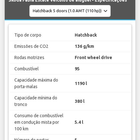
Tipo de corpo
Hatchback
Emissões de CO2
136 g/km
Rodas motrizes
Front wheel drive
Combustível
95
Capacidade máxima do
1190 l
porta-malas
Capacidade mínima do
380 l
tronco
Consumo de combustível
em condução mista por
5.4 l
100 km