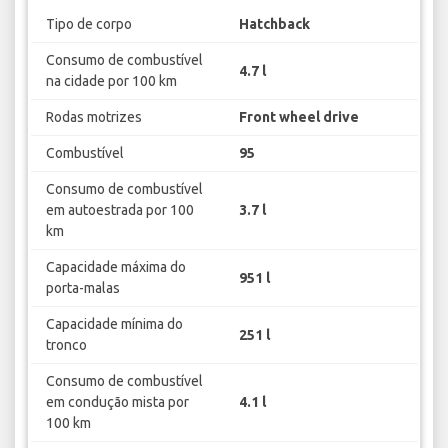
Tipo de corpo
Hatchback
Consumo de combustível
4.7 l
na cidade por 100 km
Rodas motrizes
Front wheel drive
Combustível
95
Consumo de combustível
em autoestrada por 100
3.7 l
km
Capacidade máxima do
951 l
porta-malas
Capacidade mínima do
251 l
tronco
Consumo de combustível
em condução mista por
4.1 l
100 km