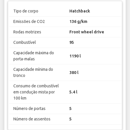
Tipo de corpo
Hatchback
Emissões de CO2
136 g/km
Rodas motrizes
Front wheel drive
Combustível
95
Capacidade máxima do
1190 l
porta-malas
Capacidade mínima do
380 l
tronco
Consumo de combustível
em condução mista por
5.4 l
100 km
Número de portas
5
Número de assentos
5