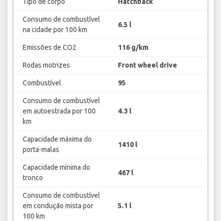
Tipo de corpo
Hatchback
Consumo de combustível
6.5 l
na cidade por 100 km
Emissões de CO2
116 g/km
Rodas motrizes
Front wheel drive
Combustível
95
Consumo de combustível
em autoestrada por 100
4.3 l
km
Capacidade máxima do
1410 l
porta-malas
Capacidade mínima do
467 l
tronco
Consumo de combustível
em condução mista por
5.1 l
100 km