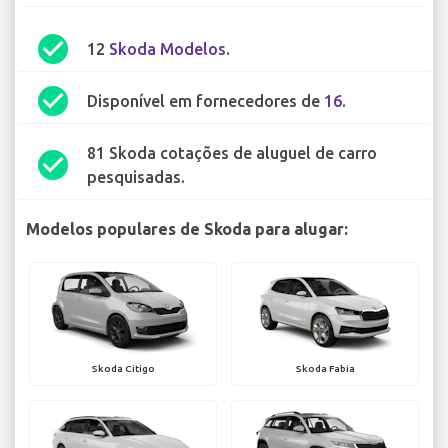
check_circle
12
Skoda Modelos
.
check_circle
Disponível em fornecedores de
16
.
81 Skoda cotações de aluguel de carro
check_circle
pesquisadas.
Modelos populares de Skoda para alugar:
Skoda Citigo
Skoda Fabia