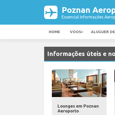
Poznan Aerop
Essencial Informações Aerop
HOME
VOOS
ALUGUER D
Informações úteis e no
Lounges em Poznan
Aeroporto