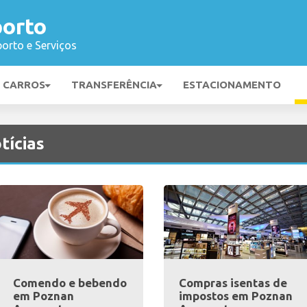
orto
orto e Serviços
E CARROS
TRANSFERÊNCIA
ESTACIONAMENTO
tícias
Comendo e bebendo
Compras isentas de
em Poznan
impostos em Poznan