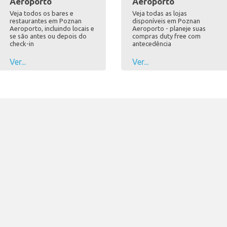
Aeroporto
Aeroporto
Veja todos os bares e
Veja todas as lojas
restaurantes em Poznan
disponíveis em Poznan
Aeroporto, incluindo locais e
Aeroporto - planeje suas
se são antes ou depois do
compras duty free com
check-in
antecedência
Ver...
Ver...