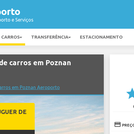
orto
orto e Serviços
E CARROS
TRANSFERÊNCIA
ESTACIONAMENTO
de carros em Poznan
arros em Poznan Aeroporto
st
UGUER DE
credit_card
PREÇ