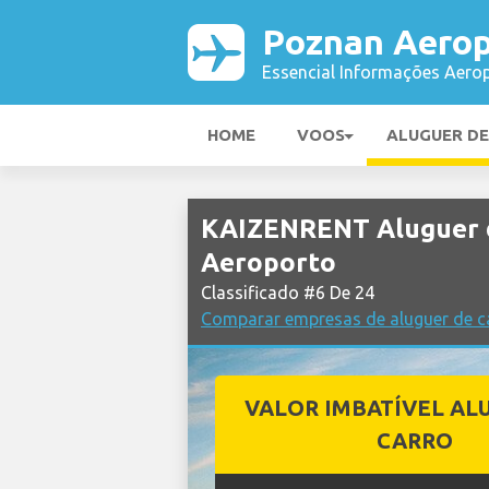
Poznan Aerop
Essencial Informações Aerop
HOME
VOOS
ALUGUER D
KAIZENRENT Aluguer 
Aeroporto
Classificado #6 De 24
Comparar empresas de aluguer de c
VALOR IMBATÍVEL AL
CARRO