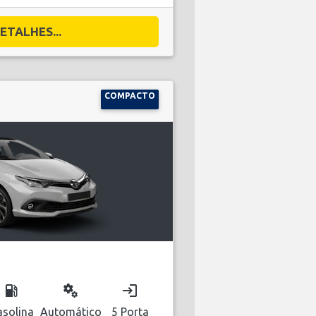
ETALHES...
COMPACTO
local_gas_station
miscellaneous_services
login
solina
Automático
5 Porta