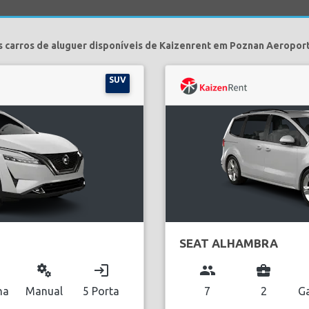
 carros de aluguer disponíveis de Kaizenrent em Poznan Aeropor
SUV
SEAT ALHAMBRA
miscellaneous_services
login
group
business_center
na
Manual
5 Porta
7
2
Ga