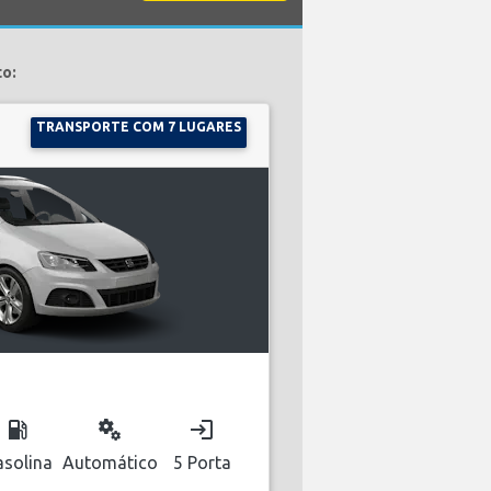
to:
TRANSPORTE COM 7 LUGARES
local_gas_station
miscellaneous_services
login
solina
Automático
5 Porta