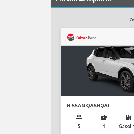
Os
NISSAN QASHQAI
group
business_center
local_gas_station
5
4
Gasoli