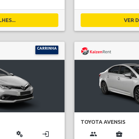
HES...
VER D
CARRINHA
TOYOTA AVENSIS
miscellaneous_services
login
group
business_center