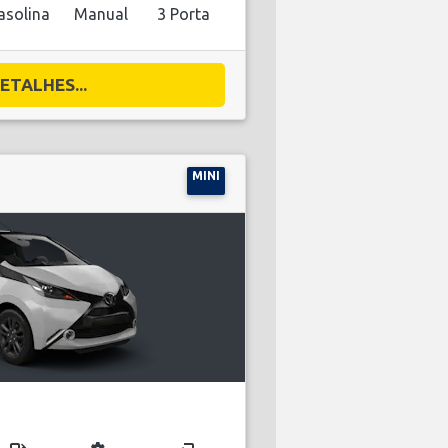
asolina
Manual
3 Porta
ETALHES...
MINI