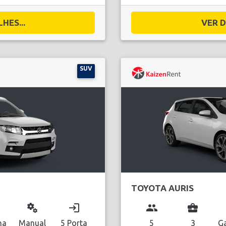
HES...
VER D
SUV
TOYOTA AURIS
miscellaneous_services
login
group
business_center
na
Manual
5 Porta
5
3
Ga