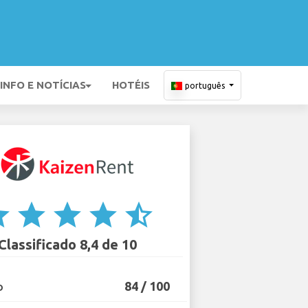
INFO E NOTÍCIAS
HOTÉIS
português
ar
star
star
star
star_half
Classificado 8,4 de 10
84 / 100
O