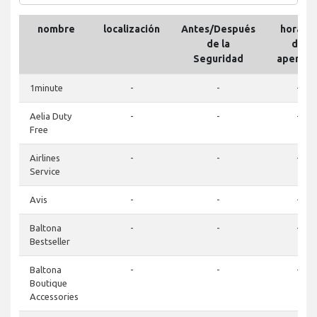
nombre
localización
Antes/Después
horario
de la
de
Seguridad
apertur
1minute
-
-
-
Aelia Duty
-
-
-
Free
Airlines
-
-
-
Service
Avis
-
-
-
Baltona
-
-
-
Bestseller
Baltona
-
-
-
Boutique
Accessories