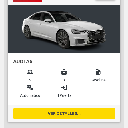
AUDI A6
group
business_center
local_gas_station
5
3
Gasolina
miscellaneous_services
login
Automático
4 Puerta
VER DETALLES...