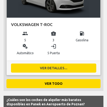
VOLKSWAGEN T-ROC
group
business_center
local_gas_station
5
3
Gasolina
miscellaneous_services
login
Automático
5 Puerta
VER DETALLES...
VER TODO
¿Cuáles son los coches de alquiler más baratos
disponibles en Panek en Aeropuerto de Poznan?