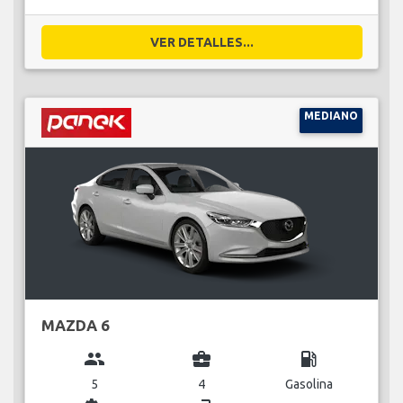
VER DETALLES...
MEDIANO
MAZDA 6
group
business_center
local_gas_station
5
4
Gasolina