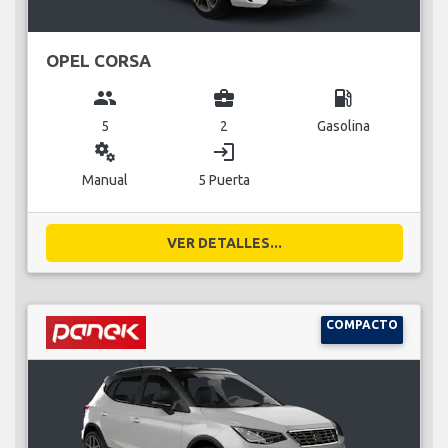
OPEL CORSA
group
business_center
local_gas_station
5
2
Gasolina
miscellaneous_services
login
Manual
5 Puerta
VER DETALLES...
COMPACTO