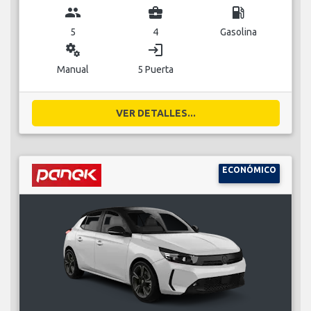
group
business_center
local_gas_station
5
4
Gasolina
miscellaneous_services
login
Manual
5 Puerta
VER DETALLES...
ECONÓMICO