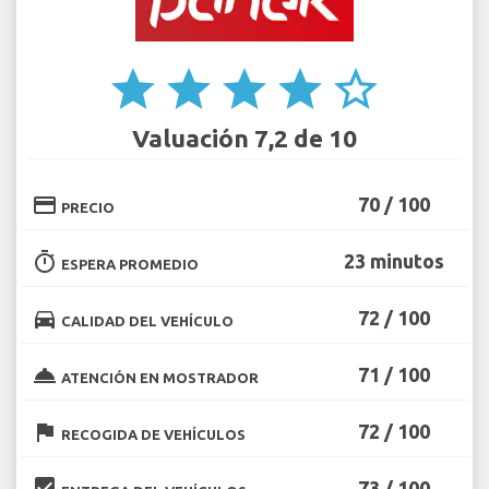
star
star
star
star
star_border
Valuación 7,2 de 10
credit_card
70 / 100
PRECIO
timer
23 minutos
ESPERA PROMEDIO
directions_car
72 / 100
CALIDAD DEL VEHÍCULO
room_service
71 / 100
ATENCIÓN EN MOSTRADOR
flag
72 / 100
RECOGIDA DE VEHÍCULOS
beenhere
73 / 100