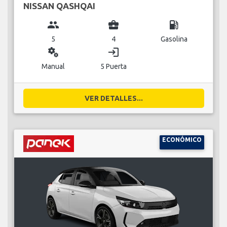
NISSAN QASHQAI
group
business_center
local_gas_station
5
4
Gasolina
miscellaneous_services
login
Manual
5 Puerta
VER DETALLES...
ECONÓMICO