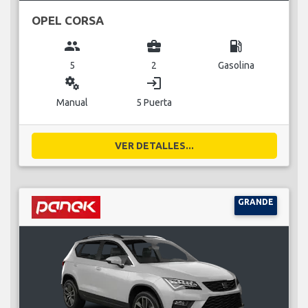
OPEL CORSA
group
business_center
local_gas_station
5
2
Gasolina
miscellaneous_services
login
Manual
5 Puerta
VER DETALLES...
GRANDE