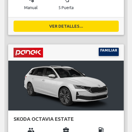
Manual
5 Puerta
VER DETALLES...
FAMILIAR
SKODA OCTAVIA ESTATE
group
business_center
local_gas_station