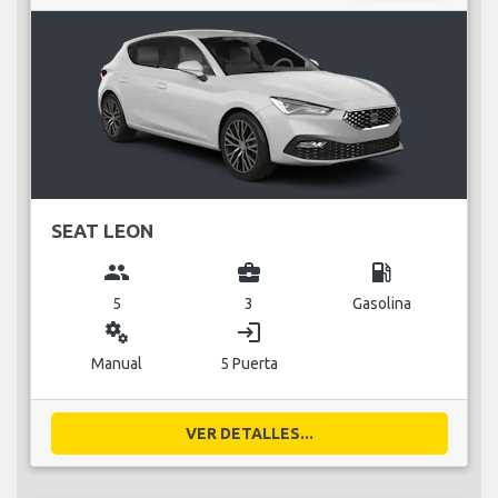
SEAT LEON
group
business_center
local_gas_station
5
3
Gasolina
miscellaneous_services
login
Manual
5 Puerta
VER DETALLES...