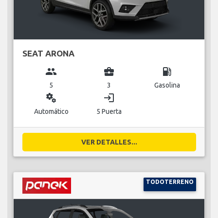
SEAT ARONA
group
business_center
local_gas_station
5
3
Gasolina
miscellaneous_services
login
Automático
5 Puerta
VER DETALLES...
TODOTERRENO