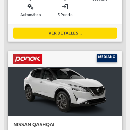
miscellaneous_services
login
Automático
5 Puerta
VER DETALLES...
MEDIANO
NISSAN QASHQAI