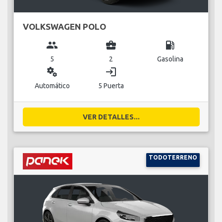
VOLKSWAGEN POLO
group
business_center
local_gas_station
5
2
Gasolina
miscellaneous_services
login
Automático
5 Puerta
VER DETALLES...
TODOTERRENO