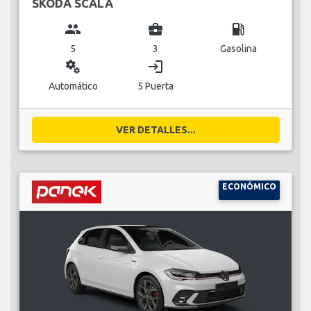
SKODA SCALA
group
business_center
local_gas_station
5
3
Gasolina
miscellaneous_services
login
Automático
5 Puerta
VER DETALLES...
ECONÓMICO