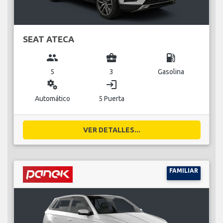
SEAT ATECA
group
business_center
local_gas_station
5
3
Gasolina
miscellaneous_services
login
Automático
5 Puerta
VER DETALLES...
FAMILIAR