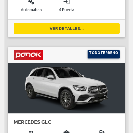
miscellaneous_services
login
Automático
4 Puerta
VER DETALLES...
TODOTERRENO
MERCEDES GLC
group
business_center
local_gas_station