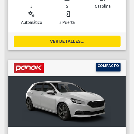
5
5
Gasolina
miscellaneous_services
login
Automático
5 Puerta
VER DETALLES...
COMPACTO