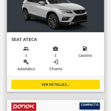
SEAT ATECA
group
business_center
local_gas_station
5
3
Gasolina
miscellaneous_services
login
Automático
5 Puerta
VER DETALLES...
COMPACTO