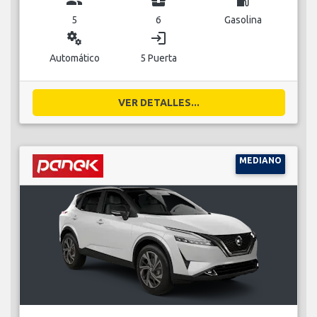
5
6
Gasolina
miscellaneous_services
login
Automático
5 Puerta
VER DETALLES...
MEDIANO