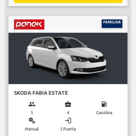
FAMILIAR
SKODA FABIA ESTATE
group
business_center
local_gas_station
5
4
Gasolina
miscellaneous_services
login
Manual
5 Puerta