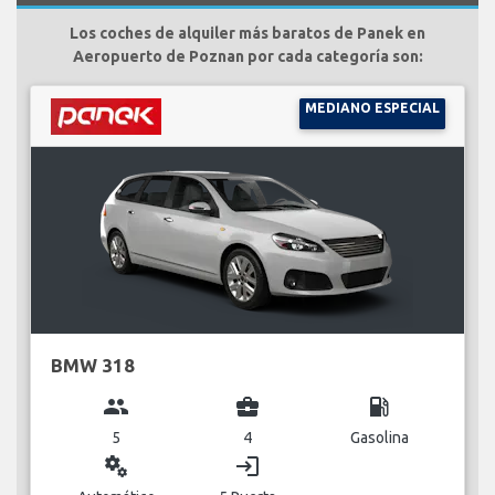
Los coches de alquiler más baratos de Panek en
Aeropuerto de Poznan por cada categoría son:
MEDIANO ESPECIAL
BMW 318
group
business_center
local_gas_station
5
4
Gasolina
miscellaneous_services
login