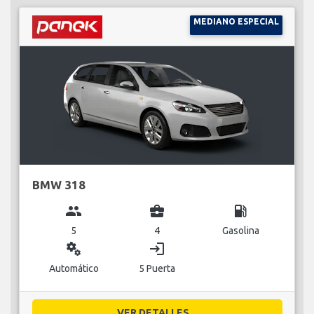
MEDIANO ESPECIAL
BMW 318
group
business_center
local_gas_station
5
4
Gasolina
miscellaneous_services
login
Automático
5 Puerta
VER DETALLES...