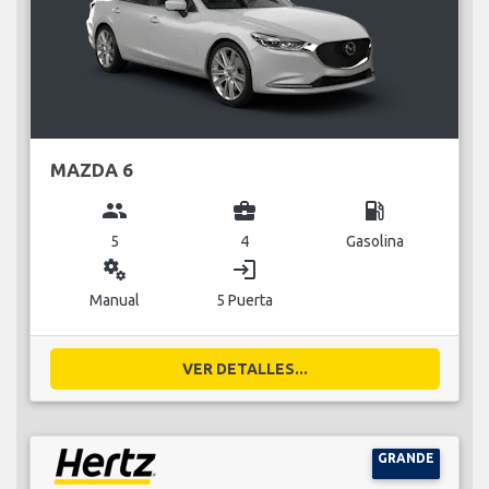
MAZDA 6
group
business_center
local_gas_station
5
4
Gasolina
miscellaneous_services
login
Manual
5 Puerta
VER DETALLES...
GRANDE