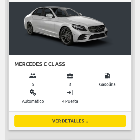
MERCEDES C CLASS
group
business_center
local_gas_station
5
3
Gasolina
miscellaneous_services
login
Automático
4 Puerta
VER DETALLES...