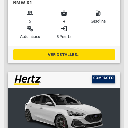
BMW X1
group
business_center
local_gas_station
5
4
Gasolina
miscellaneous_services
login
Automático
5 Puerta
VER DETALLES...
COMPACTO