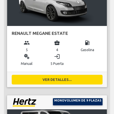
RENAULT MEGANE ESTATE
group
business_center
local_gas_station
5
4
Gasolina
miscellaneous_services
login
Manual
5 Puerta
VER DETALLES...
MONOVOLUMEN DE 9 PLAZAS