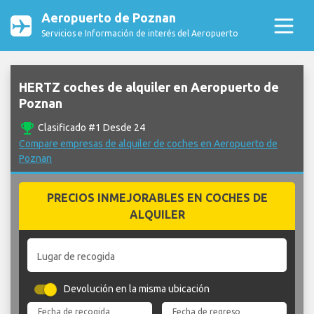
Aeropuerto de Poznan
Servicios e Información de interés del Aeropuerto
HERTZ coches de alquiler en Aeropuerto de
Poznan
emoji_events
Clasificado #1 Desde 24
Compare empresas de alquiler de coches en Aeropuerto de
Poznan
PRECIOS INMEJORABLES EN COCHES DE
ALQUILER
Lugar de recogida
Devolución en la misma ubicación
Fecha de recogida
Fecha de regreso