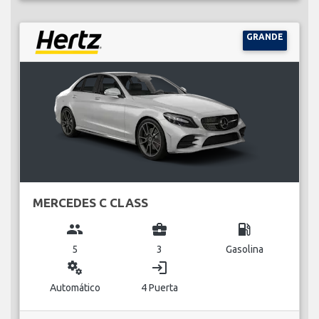
GRANDE
MERCEDES C CLASS
group
business_center
local_gas_station
5
3
Gasolina
miscellaneous_services
login
Automático
4 Puerta