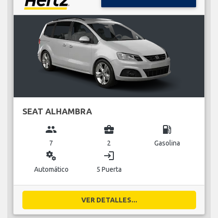
SEAT ALHAMBRA
group
business_center
local_gas_station
7
2
Gasolina
miscellaneous_services
login
Automático
5 Puerta
VER DETALLES...