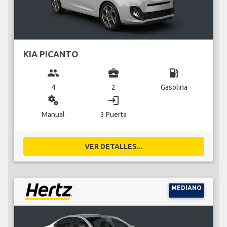
KIA PICANTO
group
business_center
local_gas_station
4
2
Gasolina
miscellaneous_services
login
Manual
3 Puerta
VER DETALLES...
MEDIANO