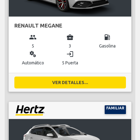
RENAULT MEGANE
group
business_center
local_gas_station
5
3
Gasolina
miscellaneous_services
login
Automático
5 Puerta
VER DETALLES...
FAMILIAR