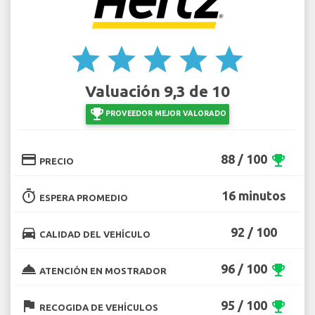
star
star
star
star
star
Valuación 9,3 de 10
emoji_events
PROVEEDOR MEJOR VALORADO
credit_card
88 / 100
emoji_events
PRECIO
timer
16 minutos
ESPERA PROMEDIO
directions_car
92 / 100
CALIDAD DEL VEHÍCULO
room_service
96 / 100
emoji_events
ATENCIÓN EN MOSTRADOR
flag
95 / 100
emoji_events
RECOGIDA DE VEHÍCULOS