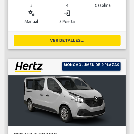
5
4
Gasolina
miscellaneous_services
login
Manual
5 Puerta
VER DETALLES...
MONOVOLUMEN DE 9 PLAZAS