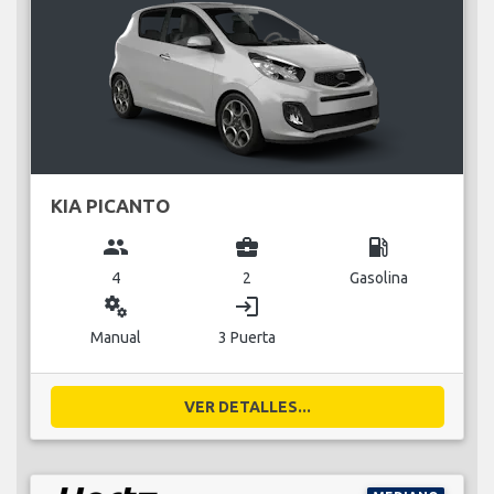
KIA PICANTO
group
business_center
local_gas_station
4
2
Gasolina
miscellaneous_services
login
Manual
3 Puerta
VER DETALLES...