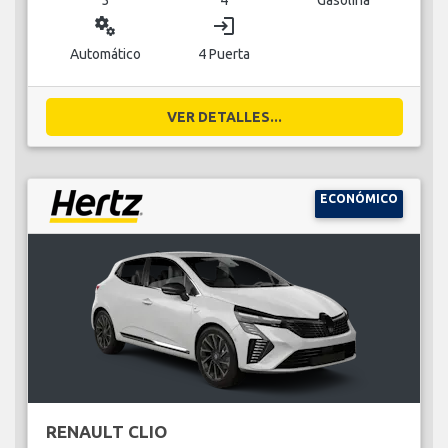
miscellaneous_services
login
Automático
4 Puerta
VER DETALLES...
ECONÓMICO
RENAULT CLIO