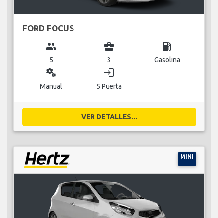
FORD FOCUS
group
business_center
local_gas_station
5
3
Gasolina
miscellaneous_services
login
Manual
5 Puerta
VER DETALLES...
MINI