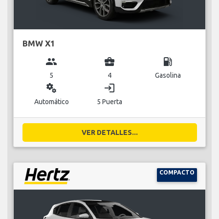
BMW X1
group
business_center
local_gas_station
5
4
Gasolina
miscellaneous_services
login
Automático
5 Puerta
VER DETALLES...
COMPACTO