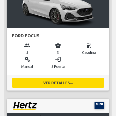
FORD FOCUS
group
business_center
local_gas_station
5
3
Gasolina
miscellaneous_services
login
Manual
5 Puerta
VER DETALLES...
MINI