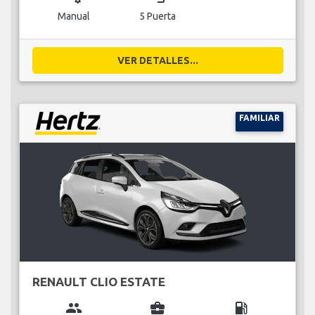
Manual
5 Puerta
VER DETALLES...
FAMILIAR
RENAULT CLIO ESTATE
group
business_center
local_gas_station