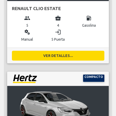
RENAULT CLIO ESTATE
group
business_center
local_gas_station
5
4
Gasolina
miscellaneous_services
login
Manual
5 Puerta
VER DETALLES...
COMPACTO