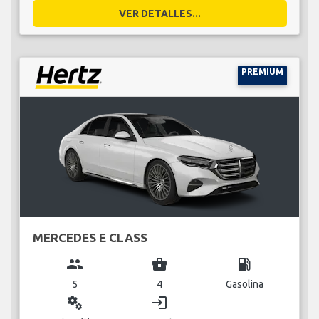
VER DETALLES...
PREMIUM
MERCEDES E CLASS
group
business_center
local_gas_station
5
4
Gasolina
miscellaneous_services
login