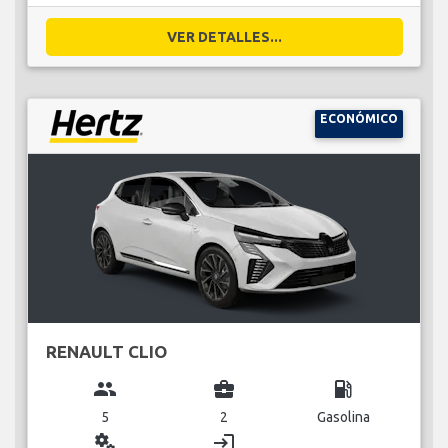
VER DETALLES...
ECONÓMICO
RENAULT CLIO
group
business_center
local_gas_station
5
2
Gasolina
miscellaneous_services
login