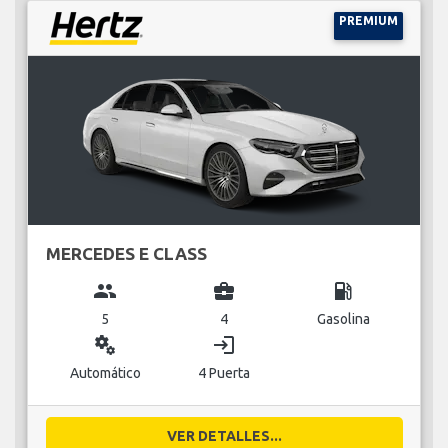
PREMIUM
MERCEDES E CLASS
group
business_center
local_gas_station
5
4
Gasolina
miscellaneous_services
login
Automático
4 Puerta
VER DETALLES...