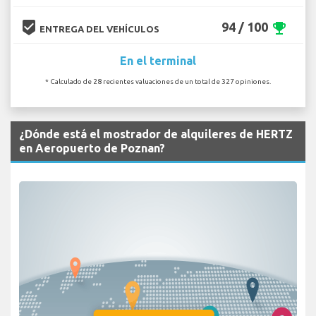
beenhere
94 / 100
emoji_events
ENTREGA DEL VEHÍCULOS
En el terminal
* Calculado de 28 recientes valuaciones de un total de 327 opiniones.
¿Dónde está el mostrador de alquileres de HERTZ
en Aeropuerto de Poznan?