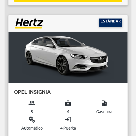
ESTÁNDAR
OPEL INSIGNIA
group
business_center
local_gas_station
5
4
Gasolina
miscellaneous_services
login
Automático
4 Puerta