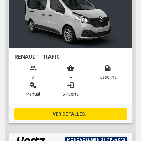
RENAULT TRAFIC
group
business_center
local_gas_station
9
4
Gasolina
miscellaneous_services
login
Manual
5 Puerta
VER DETALLES...
MONOVOLUMEN DE 7 PLAZAS