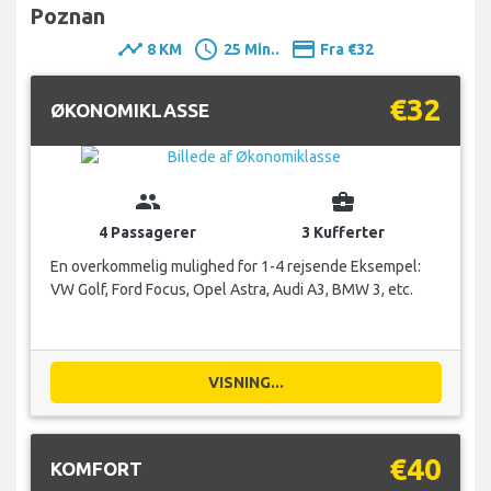
Poznan
timeline
schedule
payment
8 KM
25 Min..
Fra €32
€32
ØKONOMIKLASSE
group
business_center
4 Passagerer
3 Kufferter
En overkommelig mulighed for 1-4 rejsende Eksempel:
VW Golf, Ford Focus, Opel Astra, Audi A3, BMW 3, etc.
VISNING...
€40
KOMFORT