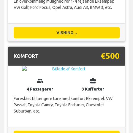
En overkommelig mulighed for 1-4 rejsende Eksempel:
VW Golf, Ford Focus, Opel Astra, Audi A3, BMW 3, etc.
VISNING...
€500
KOMFORT
group
business_center
4 Passagerer
3 Kufferter
Foreslået til længere ture med komfort Eksempel: VW
Passat, Toyota Camry, Toyota Fortuner, Chevrolet
Suburban, etc.