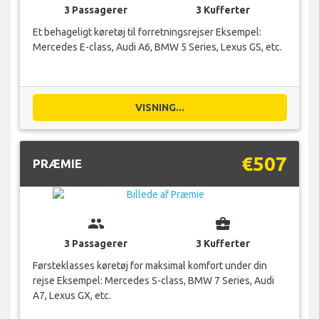
3 Passagerer
3 Kufferter
Et behageligt køretøj til forretningsrejser Eksempel:
Mercedes E-class, Audi A6, BMW 5 Series, Lexus GS, etc.
VISNING...
€507
PRÆMIE
group
business_center
3 Passagerer
3 Kufferter
Førsteklasses køretøj for maksimal komfort under din
rejse Eksempel: Mercedes S-class, BMW 7 Series, Audi
A7, Lexus GX, etc.