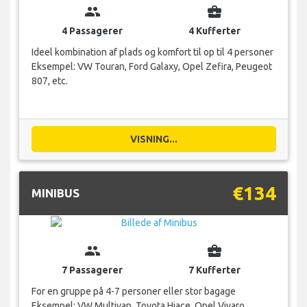
group
business_center
4 Passagerer
4 Kufferter
Ideel kombination af plads og komfort til op til 4 personer
Eksempel: VW Touran, Ford Galaxy, Opel Zefira, Peugeot
807, etc.
VISNING...
€134
MINIBUS
group
business_center
7 Passagerer
7 Kufferter
For en gruppe på 4-7 personer eller stor bagage
Eksempel: VW Multivan, Toyota Hiace, Opel Vivaro,