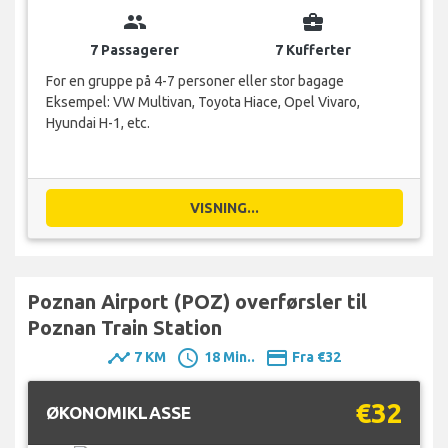
group
business_center
7 Passagerer
7 Kufferter
For en gruppe på 4-7 personer eller stor bagage
Eksempel: VW Multivan, Toyota Hiace, Opel Vivaro,
Hyundai H-1, etc.
VISNING...
Poznan Airport (POZ) overførsler til
Poznan Train Station
timeline
schedule
payment
7 KM
18 Min..
Fra €32
€32
ØKONOMIKLASSE