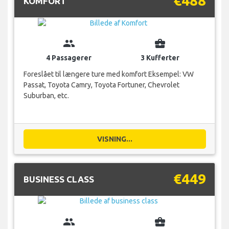
€488
KOMFORT
group
business_center
4 Passagerer
3 Kufferter
Foreslået til længere ture med komfort Eksempel: VW
Passat, Toyota Camry, Toyota Fortuner, Chevrolet
Suburban, etc.
VISNING...
€449
BUSINESS CLASS
group
business_center