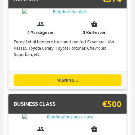
group
business_center
4 Passagerer
3 Kufferter
Foreslået til længere ture med komfort Eksempel: VW
Passat, Toyota Camry, Toyota Fortuner, Chevrolet
Suburban, etc.
VISNING...
€500
BUSINESS CLASS
group
business_center