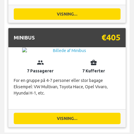
VISNING...
€405
MINIBUS
group
business_center
7 Passagerer
7 Kufferter
For en gruppe på 4-7 personer eller stor bagage
Eksempel: VW Multivan, Toyota Hiace, Opel Vivaro,
Hyundai H-1, etc.
VISNING...