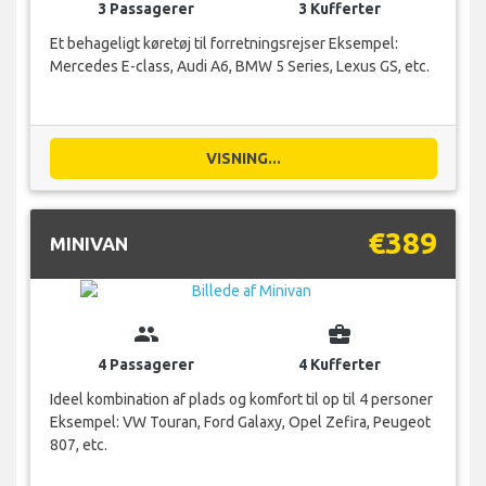
3 Passagerer
3 Kufferter
Et behageligt køretøj til forretningsrejser Eksempel:
Mercedes E-class, Audi A6, BMW 5 Series, Lexus GS, etc.
VISNING...
€389
MINIVAN
group
business_center
4 Passagerer
4 Kufferter
Ideel kombination af plads og komfort til op til 4 personer
Eksempel: VW Touran, Ford Galaxy, Opel Zefira, Peugeot
807, etc.