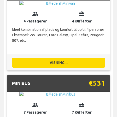
group
business_center
4 Passagerer
4 Kufferter
Ideel kombination af plads og komfort til op til 4 personer
Eksempel: VW Touran, Ford Galaxy, Opel Zefira, Peugeot
807, etc.
VISNING...
€531
MINIBUS
group
business_center
7 Passagerer
7 Kufferter