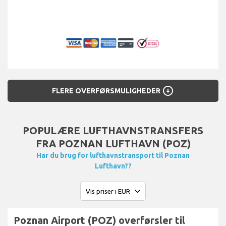
arrow_circle_down
FLERE OVERFØRSMULIGHEDER
POPULÆRE LUFTHAVNSTRANSFERS
FRA POZNAN LUFTHAVN (POZ)
Har du brug for lufthavnstransport til Poznan
Lufthavn??
Poznan Airport (POZ) overførsler til