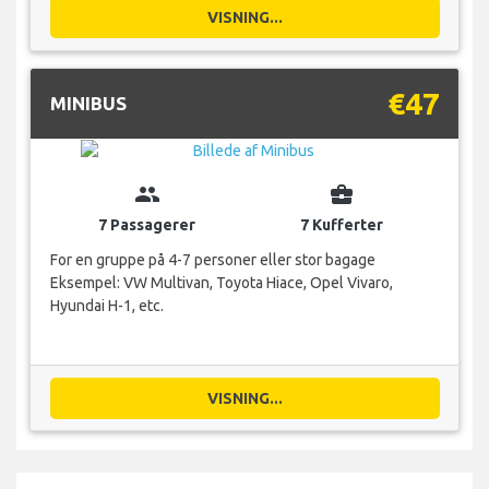
VISNING...
€47
MINIBUS
group
business_center
7 Passagerer
7 Kufferter
For en gruppe på 4-7 personer eller stor bagage
Eksempel: VW Multivan, Toyota Hiace, Opel Vivaro,
Hyundai H-1, etc.
VISNING...