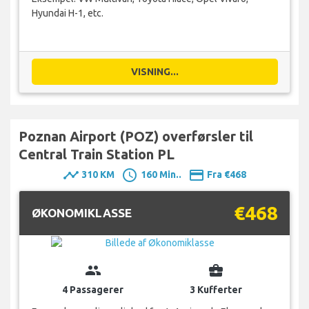
Hyundai H-1, etc.
VISNING...
Poznan Airport (POZ) overførsler til
Central Train Station PL
timeline
schedule
payment
310 KM
160 Min..
Fra €468
€468
ØKONOMIKLASSE
group
business_center
4 Passagerer
3 Kufferter