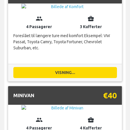
group
business_center
4 Passagerer
3 Kufferter
Foreslået til længere ture med komfort Eksempel: VW
Passat, Toyota Camry, Toyota Fortuner, Chevrolet
Suburban, etc.
VISNING...
€40
MINIVAN
group
business_center
4 Passagerer
4 Kufferter