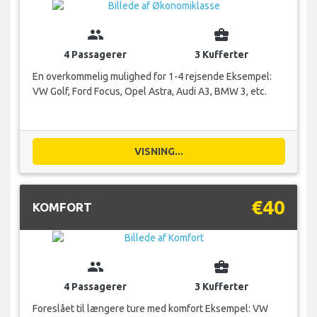
group
business_center
4 Passagerer
3 Kufferter
En overkommelig mulighed for 1-4 rejsende Eksempel:
VW Golf, Ford Focus, Opel Astra, Audi A3, BMW 3, etc.
VISNING...
€40
KOMFORT
group
business_center
4 Passagerer
3 Kufferter
Foreslået til længere ture med komfort Eksempel: VW