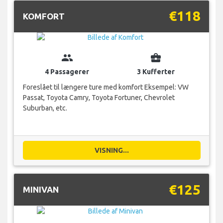
€118
KOMFORT
group
business_center
4 Passagerer
3 Kufferter
Foreslået til længere ture med komfort Eksempel: VW
Passat, Toyota Camry, Toyota Fortuner, Chevrolet
Suburban, etc.
VISNING...
€125
MINIVAN