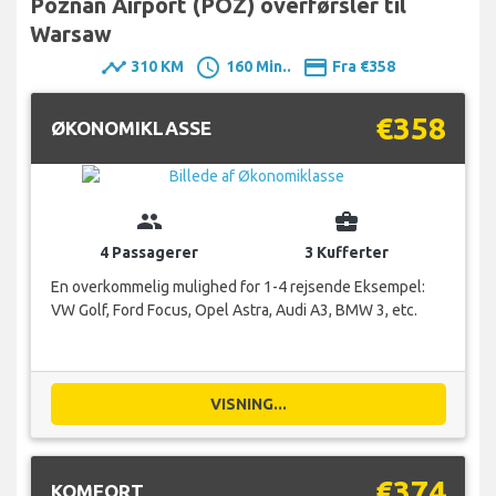
Poznan Airport (POZ) overførsler til
Warsaw
timeline
schedule
payment
310 KM
160 Min..
Fra €358
€358
ØKONOMIKLASSE
group
business_center
4 Passagerer
3 Kufferter
En overkommelig mulighed for 1-4 rejsende Eksempel:
VW Golf, Ford Focus, Opel Astra, Audi A3, BMW 3, etc.
VISNING...
€374
KOMFORT