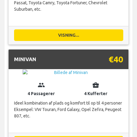
Passat, Toyota Camry, Toyota Fortuner, Chevrolet
Suburban, etc.
VISNING...
€40
MINIVAN
group
business_center
4 Passagerer
4 Kufferter
Ideel kombination af plads og komfort til op til 4 personer
Eksempel: VW Touran, Ford Galaxy, Opel Zefira, Peugeot
807, etc.