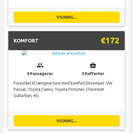
VISNING...
€172
KOMFORT
group
business_center
4 Passagerer
3 Kufferter
Foreslået til længere ture med komfort Eksempel: VW
Passat, Toyota Camry, Toyota Fortuner, Chevrolet
Suburban, etc.
VISNING...