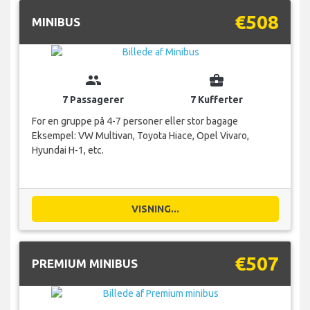
€508
MINIBUS
group
business_center
7 Passagerer
7 Kufferter
For en gruppe på 4-7 personer eller stor bagage
Eksempel: VW Multivan, Toyota Hiace, Opel Vivaro,
Hyundai H-1, etc.
VISNING...
€507
PREMIUM MINIBUS