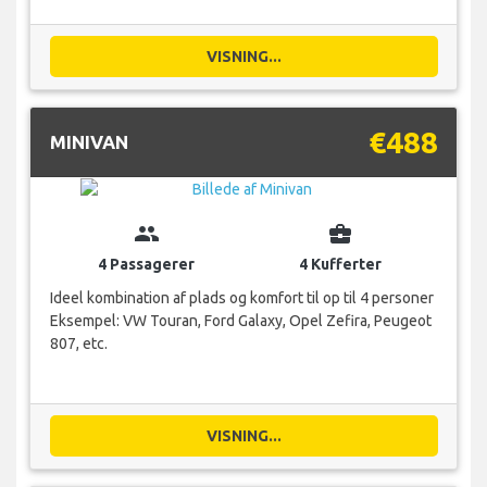
VISNING...
€488
MINIVAN
group
business_center
4 Passagerer
4 Kufferter
Ideel kombination af plads og komfort til op til 4 personer
Eksempel: VW Touran, Ford Galaxy, Opel Zefira, Peugeot
807, etc.
VISNING...