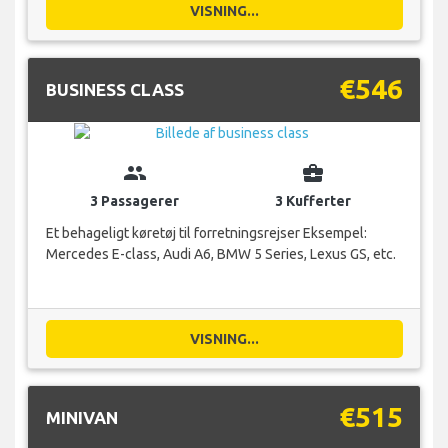
VISNING...
€546
BUSINESS CLASS
group
business_center
3 Passagerer
3 Kufferter
Et behageligt køretøj til forretningsrejser Eksempel:
Mercedes E-class, Audi A6, BMW 5 Series, Lexus GS, etc.
VISNING...
€515
MINIVAN