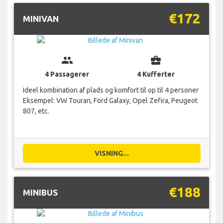
€172
MINIVAN
group
business_center
4 Passagerer
4 Kufferter
Ideel kombination af plads og komfort til op til 4 personer
Eksempel: VW Touran, Ford Galaxy, Opel Zefira, Peugeot
807, etc.
VISNING...
€188
MINIBUS