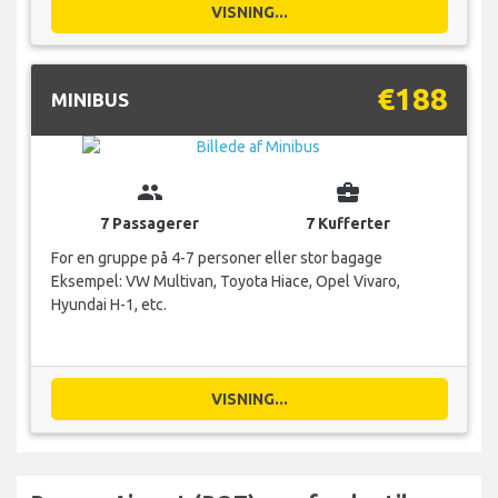
VISNING...
€188
MINIBUS
group
business_center
7 Passagerer
7 Kufferter
For en gruppe på 4-7 personer eller stor bagage
Eksempel: VW Multivan, Toyota Hiace, Opel Vivaro,
Hyundai H-1, etc.
VISNING...