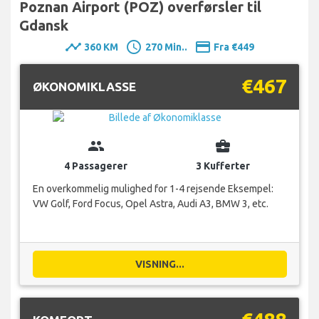
Poznan Airport (POZ) overførsler til
Gdansk
timeline
schedule
payment
360 KM
270 Min..
Fra €449
€467
ØKONOMIKLASSE
group
business_center
4 Passagerer
3 Kufferter
En overkommelig mulighed for 1-4 rejsende Eksempel:
VW Golf, Ford Focus, Opel Astra, Audi A3, BMW 3, etc.
VISNING...