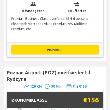
group
business_center
6 Passagerer
4 Kufferter
Premium Business Class-overførsel til 4-6 personer
Eksempel: Mercedes Viano Premium, VW Multivan
Premium, etc.
VISNING...
Poznan Airport (POZ) overførsler til
Rydzyna
timeline
schedule
payment
120 KM
90 Min..
Fra €156
€156
ØKONOMIKLASSE