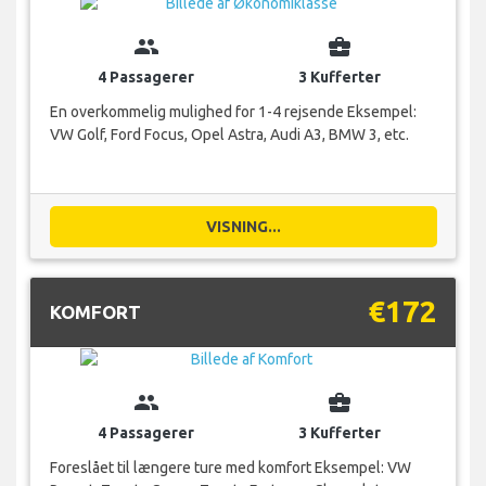
group
business_center
4 Passagerer
3 Kufferter
En overkommelig mulighed for 1-4 rejsende Eksempel:
VW Golf, Ford Focus, Opel Astra, Audi A3, BMW 3, etc.
VISNING...
€172
KOMFORT
group
business_center
4 Passagerer
3 Kufferter
Foreslået til længere ture med komfort Eksempel: VW