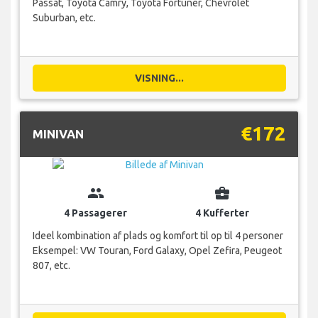
Passat, Toyota Camry, Toyota Fortuner, Chevrolet
Suburban, etc.
VISNING...
€172
MINIVAN
group
business_center
4 Passagerer
4 Kufferter
Ideel kombination af plads og komfort til op til 4 personer
Eksempel: VW Touran, Ford Galaxy, Opel Zefira, Peugeot
807, etc.