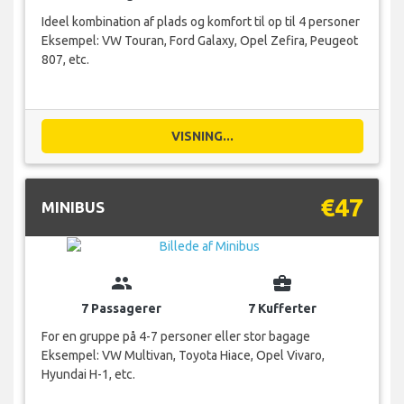
Ideel kombination af plads og komfort til op til 4 personer
Eksempel: VW Touran, Ford Galaxy, Opel Zefira, Peugeot
807, etc.
VISNING...
€47
MINIBUS
group
business_center
7 Passagerer
7 Kufferter
For en gruppe på 4-7 personer eller stor bagage
Eksempel: VW Multivan, Toyota Hiace, Opel Vivaro,
Hyundai H-1, etc.