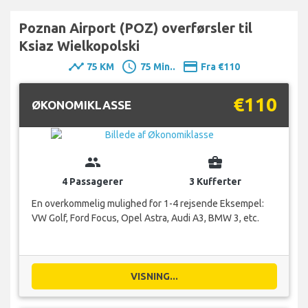
Poznan Airport (POZ) overførsler til
Ksiaz Wielkopolski
timeline
schedule
payment
75 KM
75 Min..
Fra €110
€110
ØKONOMIKLASSE
group
business_center
4 Passagerer
3 Kufferter
En overkommelig mulighed for 1-4 rejsende Eksempel:
VW Golf, Ford Focus, Opel Astra, Audi A3, BMW 3, etc.
VISNING...