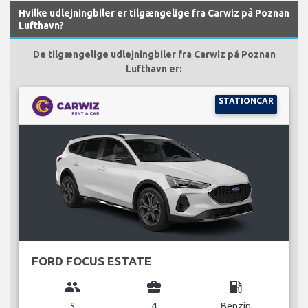
Hvilke udlejningbiler er tilgængelige fra Carwiz på Poznan
Lufthavn?
De tilgængelige udlejningbiler fra Carwiz på Poznan
Lufthavn er:
STATIONCAR
FORD FOCUS ESTATE
group
business_center
local_gas_station
5
4
Benzin