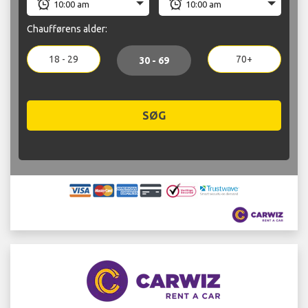
Chaufførens alder:
18 - 29
70+
30 - 69
SØG