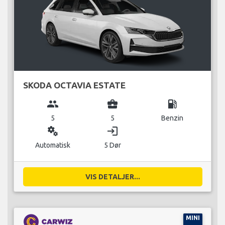
SKODA OCTAVIA ESTATE
group
business_center
local_gas_station
5
5
Benzin
miscellaneous_services
login
Automatisk
5 Dør
VIS DETALJER...
MINI