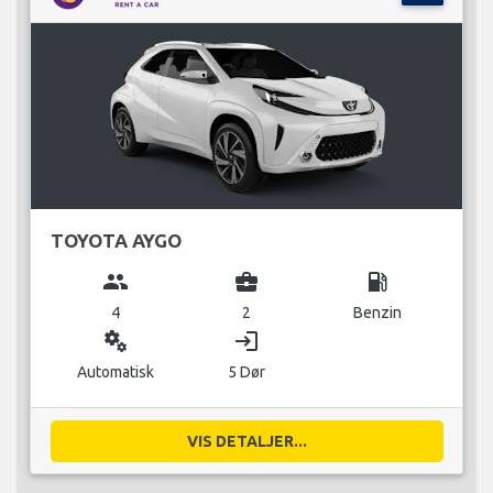
TOYOTA AYGO
group
business_center
local_gas_station
4
2
Benzin
miscellaneous_services
login
Automatisk
5 Dør
VIS DETALJER...