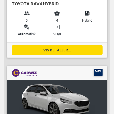
TOYOTA RAV4 HYBRID
group
business_center
local_gas_station
5
4
Hybrid
miscellaneous_services
login
Automatisk
5 Dør
VIS DETALJER...
SUV