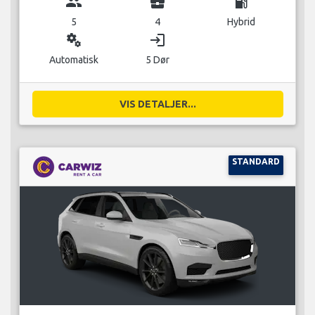
group
business_center
local_gas_station
5
4
Hybrid
miscellaneous_services
login
Automatisk
5 Dør
VIS DETALJER...
STANDARD