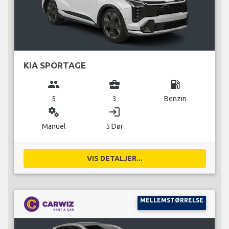
KIA SPORTAGE
group
business_center
local_gas_station
5
3
Benzin
miscellaneous_services
login
Manuel
5 Dør
VIS DETALJER...
MELLEMSTØRRELSE