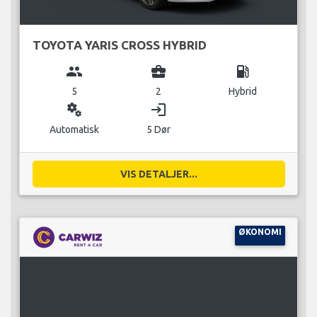
TOYOTA YARIS CROSS HYBRID
group
business_center
local_gas_station
5
2
Hybrid
miscellaneous_services
login
Automatisk
5 Dør
VIS DETALJER...
ØKONOMI