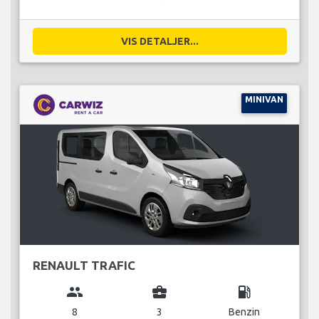
VIS DETALJER...
MINIVAN
RENAULT TRAFIC
group
business_center
local_gas_station
8
3
Benzin