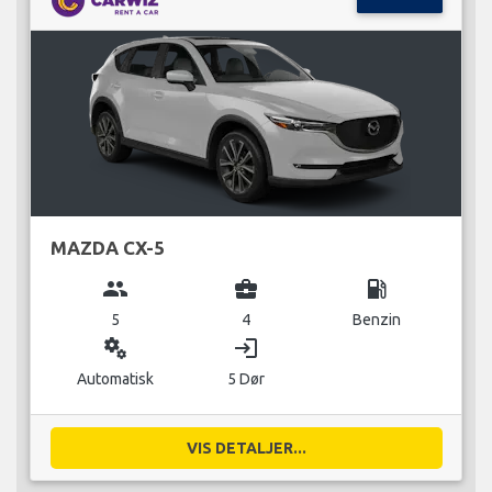
MAZDA CX-5
group
business_center
local_gas_station
5
4
Benzin
miscellaneous_services
login
Automatisk
5 Dør
VIS DETALJER...