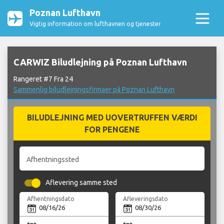
Poznan Lufthavn
Vigtig information om lufthavnen og tjenester
CARWIZ Biludlejning på Poznan Lufthavn
Rangeret #7 Fra 24
Sammenlig biludlejningsfirmaer på Poznan Lufthavn
BILUDLEJNING MED UOVERTRUFFEN VÆRDI
FOR PENGENE
Afhentningssted
Aflevering samme sted
Afhentningsdato
Afleveringsdato