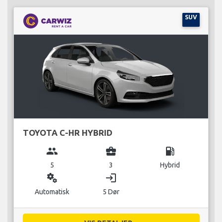
SUV
TOYOTA C-HR HYBRID
group
business_center
local_gas_station
5
3
Hybrid
miscellaneous_services
login
Automatisk
5 Dør