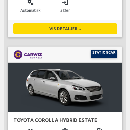
miscellaneous_services
login
Automatisk
5 Dør
VIS DETALJER...
STATIONCAR
TOYOTA COROLLA HYBRID ESTATE