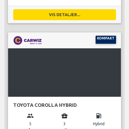
VIS DETALJER...
KOMPAKT
TOYOTA COROLLA HYBRID
group
business_center
local_gas_station
5
3
Hybrid