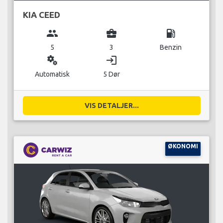
KIA CEED
group
business_center
local_gas_station
5
3
Benzin
miscellaneous_services
login
Automatisk
5 Dør
VIS DETALJER...
ØKONOMI