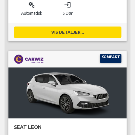
miscellaneous_services
login
Automatisk
5 Dør
VIS DETALJER...
KOMPAKT
SEAT LEON