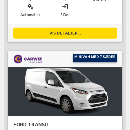
miscellaneous_services
login
Automatisk
5 Dør
VIS DETALJER...
MINIVAN MED 7 SÆDER
FORD TRANSIT