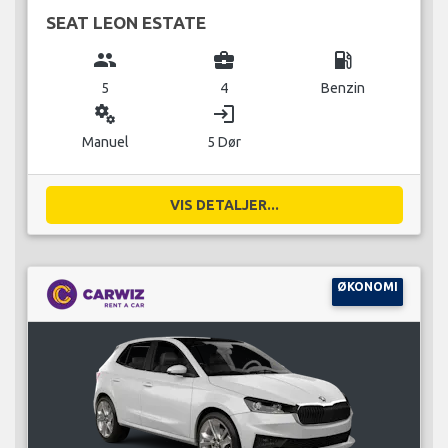
SEAT LEON ESTATE
group
business_center
local_gas_station
5
4
Benzin
miscellaneous_services
login
Manuel
5 Dør
VIS DETALJER...
ØKONOMI