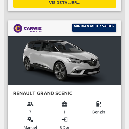
VIS DETALJER...
MINIVAN MED 7 SÆDER
RENAULT GRAND SCENIC
group
business_center
local_gas_station
7
1
Benzin
miscellaneous_services
login
Manuel
5 Dør