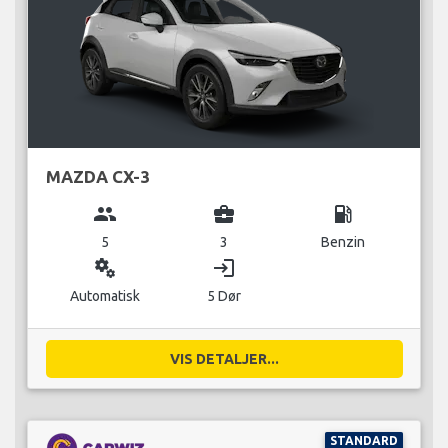
MAZDA CX-3
group
business_center
local_gas_station
5
3
Benzin
miscellaneous_services
login
Automatisk
5 Dør
VIS DETALJER...
STANDARD