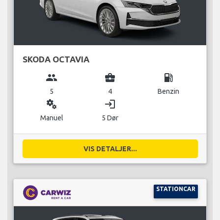
SKODA OCTAVIA
group
business_center
local_gas_station
5
4
Benzin
miscellaneous_services
login
Manuel
5 Dør
VIS DETALJER...
STATIONCAR