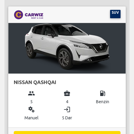
SUV
NISSAN QASHQAI
group
business_center
local_gas_station
5
4
Benzin
miscellaneous_services
login
Manuel
5 Dør