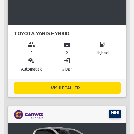
TOYOTA YARIS HYBRID
group
business_center
local_gas_station
5
2
Hybrid
miscellaneous_services
login
Automatisk
5 Dør
VIS DETALJER...
MINI