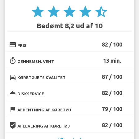
star
star
star
star
star_half
Bedømt 8,2 ud af 10
credit_card
82 / 100
PRIS
timer
13 min.
GENNEMSN. VENT
directions_car
87 / 100
KØRETØJETS KVALITET
room_service
82 / 100
DISKSERVICE
flag
79 / 100
AFHENTNING AF KØRETØJ
beenhere
82 / 100
AFLEVERING AF KØRETØJ