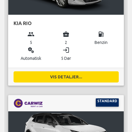
KIA RIO
group
business_center
local_gas_station
5
2
Benzin
miscellaneous_services
login
Automatisk
5 Dør
VIS DETALJER...
STANDARD