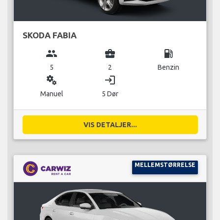
SKODA FABIA
group
business_center
local_gas_station
5
2
Benzin
miscellaneous_services
login
Manuel
5 Dør
VIS DETALJER...
MELLEMSTØRRELSE