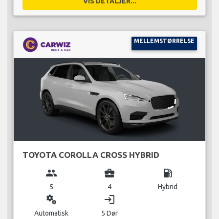
VIS DETALJER...
MELLEMSTØRRELSE
TOYOTA COROLLA CROSS HYBRID
group
business_center
local_gas_station
5
4
Hybrid
miscellaneous_services
login
Automatisk
5 Dør