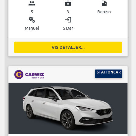
group
business_center
local_gas_station
5
3
Benzin
miscellaneous_services
login
Manuel
5 Dør
VIS DETALJER...
STATIONCAR