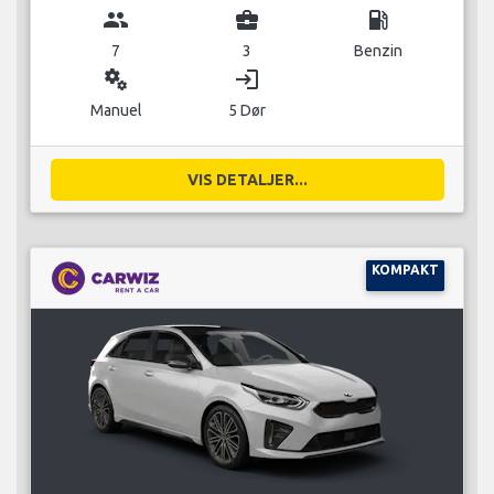
group
business_center
local_gas_station
7
3
Benzin
miscellaneous_services
login
Manuel
5 Dør
VIS DETALJER...
KOMPAKT