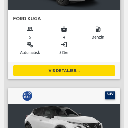
FORD KUGA
group
business_center
local_gas_station
5
4
Benzin
miscellaneous_services
login
Automatisk
5 Dør
VIS DETALJER...
SUV