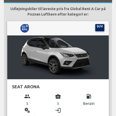
Udlejningsbiler til laveste pris fra Global Rent A Car på
Poznan Lufthavn efter kategori er:
SUV
SEAT ARONA
group
business_center
local_gas_station
5
3
Benzin
miscellaneous_services
login