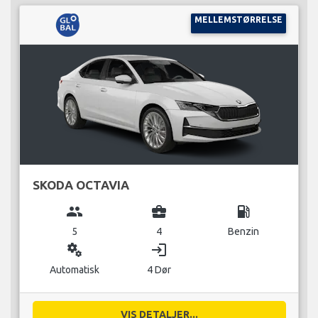
MELLEMSTØRRELSE
SKODA OCTAVIA
group
business_center
local_gas_station
5
4
Benzin
miscellaneous_services
login
Automatisk
4 Dør
VIS DETALJER...