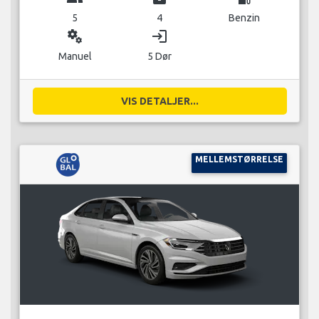
5
4
Benzin
miscellaneous_services
login
Manuel
5 Dør
VIS DETALJER...
MELLEMSTØRRELSE