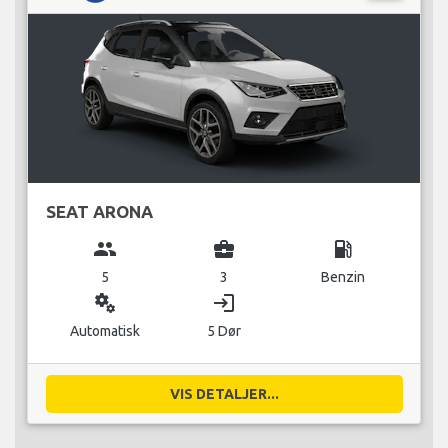
SEAT ARONA
group
business_center
local_gas_station
5
3
Benzin
miscellaneous_services
login
Automatisk
5 Dør
VIS DETALJER...