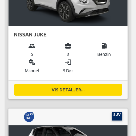
NISSAN JUKE
group
business_center
local_gas_station
5
3
Benzin
miscellaneous_services
login
Manuel
5 Dør
VIS DETALJER...
SUV