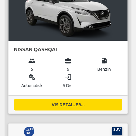
NISSAN QASHQAI
group
business_center
local_gas_station
5
6
Benzin
miscellaneous_services
login
Automatisk
5 Dør
VIS DETALJER...
SUV