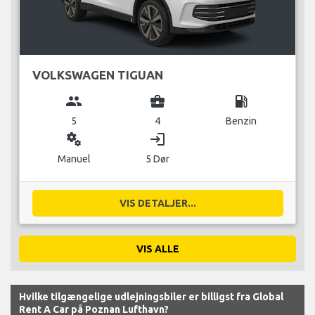
VOLKSWAGEN TIGUAN
group
business_center
local_gas_station
5
4
Benzin
miscellaneous_services
login
Manuel
5 Dør
VIS DETALJER...
VIS ALLE
Hvilke tilgængelige udlejningsbiler er billigst fra Global
Rent A Car på Poznan Lufthavn?