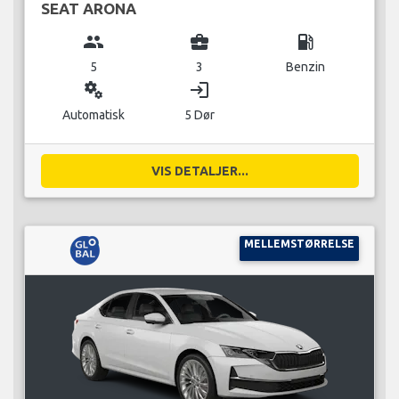
SEAT ARONA
group
business_center
local_gas_station
5
3
Benzin
miscellaneous_services
login
Automatisk
5 Dør
VIS DETALJER...
MELLEMSTØRRELSE