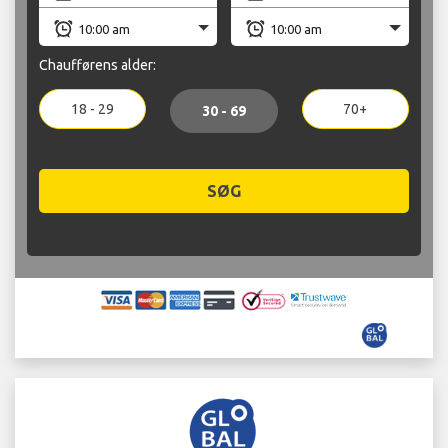
Chaufførens alder:
18 - 29
70+
30 - 69
SØG