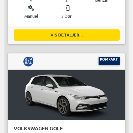
4
2
Benzin
miscellaneous_services
login
Manuel
3 Dør
VIS DETALJER...
KOMPAKT
VOLKSWAGEN GOLF