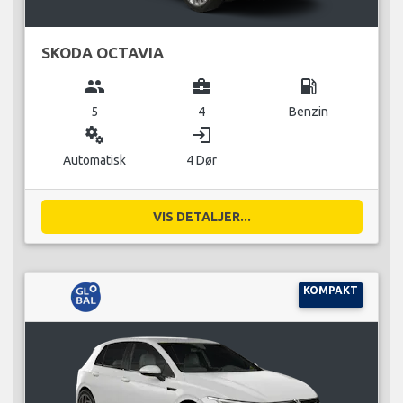
SKODA OCTAVIA
group
business_center
local_gas_station
5
4
Benzin
miscellaneous_services
login
Automatisk
4 Dør
VIS DETALJER...
KOMPAKT