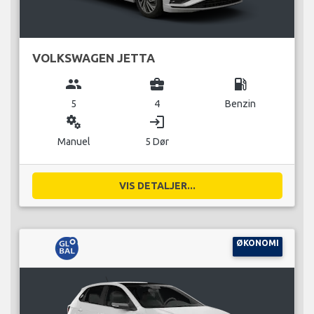
VOLKSWAGEN JETTA
group
business_center
local_gas_station
5
4
Benzin
miscellaneous_services
login
Manuel
5 Dør
VIS DETALJER...
ØKONOMI