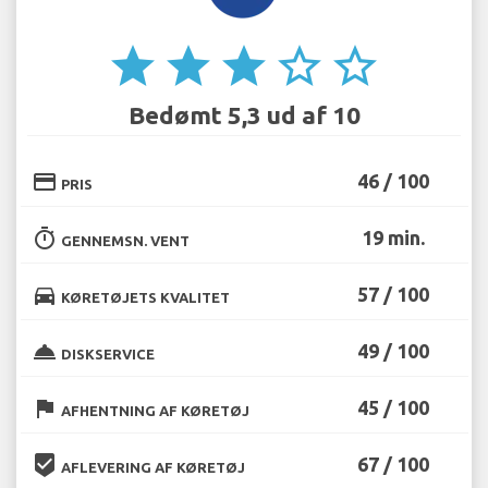
star
star
star
star_border
star_border
Bedømt 5,3 ud af 10
credit_card
46 / 100
PRIS
timer
19 min.
GENNEMSN. VENT
directions_car
57 / 100
KØRETØJETS KVALITET
room_service
49 / 100
DISKSERVICE
flag
45 / 100
AFHENTNING AF KØRETØJ
beenhere
67 / 100
AFLEVERING AF KØRETØJ