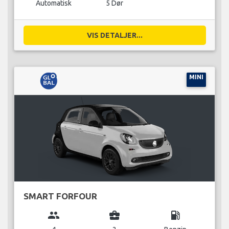
Automatisk
5 Dør
VIS DETALJER...
MINI
SMART FORFOUR
group
business_center
local_gas_station