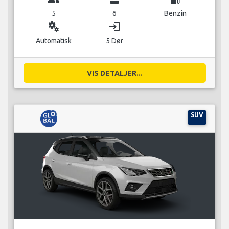
5
6
Benzin
miscellaneous_services
login
Automatisk
5 Dør
VIS DETALJER...
SUV