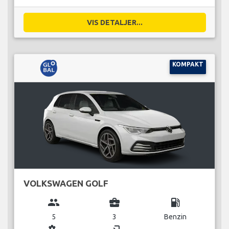
VIS DETALJER...
KOMPAKT
VOLKSWAGEN GOLF
group
business_center
local_gas_station
5
3
Benzin