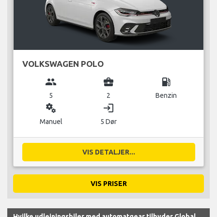
VOLKSWAGEN POLO
group
business_center
local_gas_station
5
2
Benzin
miscellaneous_services
login
Manuel
5 Dør
VIS DETALJER...
VIS PRISER
Hvilke udlejningsbiler med automatgear tilbyder Global