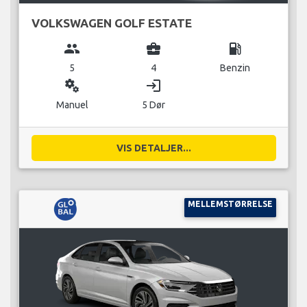
VOLKSWAGEN GOLF ESTATE
group
business_center
local_gas_station
5
4
Benzin
miscellaneous_services
login
Manuel
5 Dør
VIS DETALJER...
MELLEMSTØRRELSE