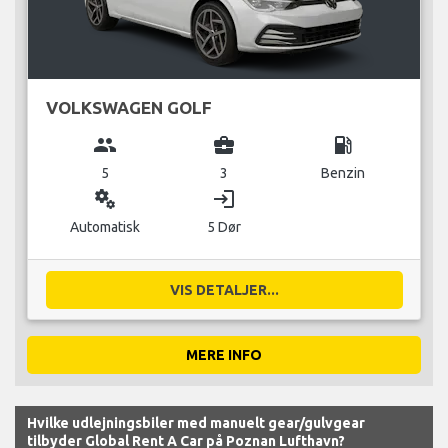
VOLKSWAGEN GOLF
group
business_center
local_gas_station
5
3
Benzin
miscellaneous_services
login
Automatisk
5 Dør
VIS DETALJER...
MERE INFO
Hvilke udlejningsbiler med manuelt gear/gulvgear
tilbyder Global Rent A Car på Poznan Lufthavn?