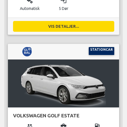
miscellaneous_services
login
Automatisk
5 Dør
VIS DETALJER...
STATIONCAR
VOLKSWAGEN GOLF ESTATE
group
business_center
local_gas_station