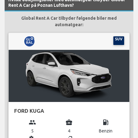
Rent A Car på Poznan Lufthavn?
Global Rent A Car tilbyder følgende biler med
automatgear:
SUV
FORD KUGA
group
business_center
local_gas_station
5
4
Benzin