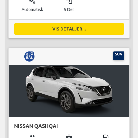
miscellaneous_services
login
Automatisk
5 Dør
VIS DETALJER...
SUV
NISSAN QASHQAI
group
business_center
local_gas_station