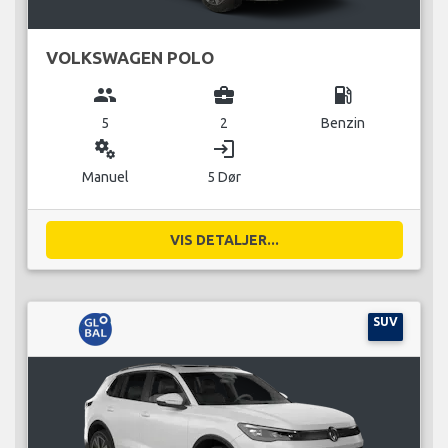
VOLKSWAGEN POLO
group
business_center
local_gas_station
5
2
Benzin
miscellaneous_services
login
Manuel
5 Dør
VIS DETALJER...
SUV