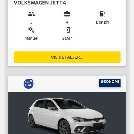
VOLKSWAGEN JETTA
group
business_center
local_gas_station
5
4
Benzin
miscellaneous_services
login
Manuel
5 Dør
VIS DETALJER...
ØKONOMI