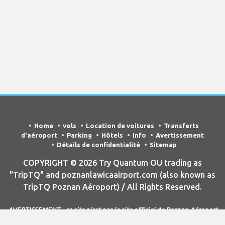
Home
vols
Location de voitures
Transferts
d'aéroport
Parking
Hôtels
Info
Avertissement
Détails de confidentialité
Sitemap
COPYRIGHT © 2026 Try Quantum OU trading as
"TripTQ" and poznanlawicaairport.com (also known as
TripTQ Poznan Aéroport) / All Rights Reserved.
AVERTISSEMENT - ce site n'est pas le site officiel de Poznan Aéroport