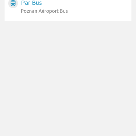
Par Bus
directions_bus
Poznan Aéroport Bus