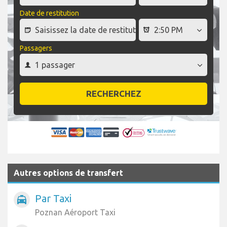
Date de restitution
Passagers
RECHERCHEZ
Autres options de transfert
Par Taxi
local_taxi
Poznan Aéroport Taxi