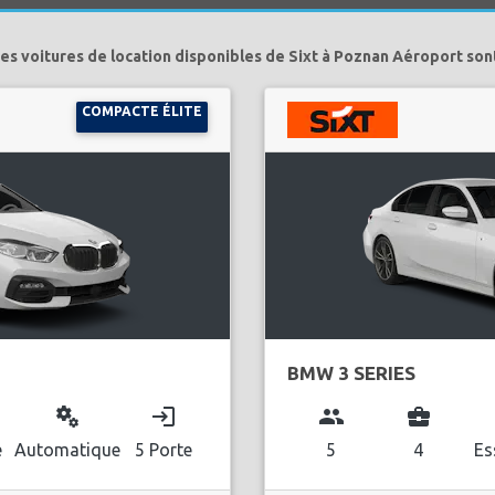
es voitures de location disponibles de Sixt à Poznan Aéroport son
COMPACTE ÉLITE
BMW 3 SERIES
miscellaneous_services
login
group
business_center
l
e
Automatique
5 Porte
5
4
Es