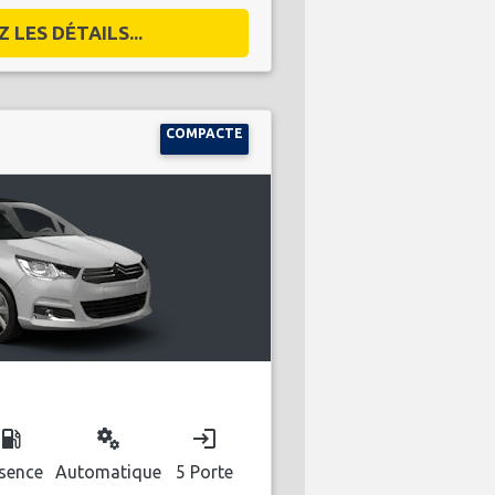
 LES DÉTAILS...
COMPACTE
ocal_gas_station
miscellaneous_services
login
sence
Automatique
5 Porte