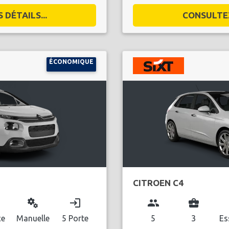
DÉTAILS...
CONSULTEZ
ÉCONOMIQUE
CITROEN C4
miscellaneous_services
login
group
business_center
l
ce
Manuelle
5 Porte
5
3
Es