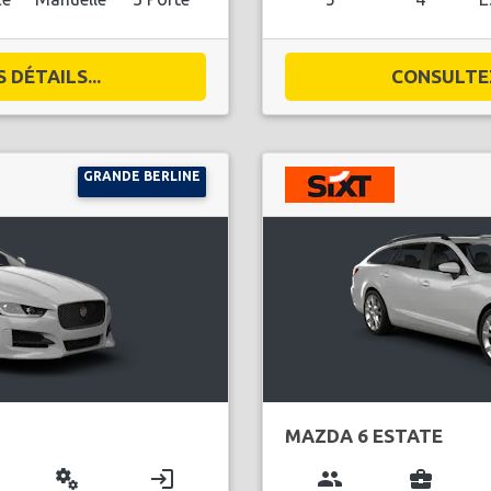
DÉTAILS...
CONSULTEZ
GRANDE BERLINE
MAZDA 6 ESTATE
miscellaneous_services
login
group
business_center