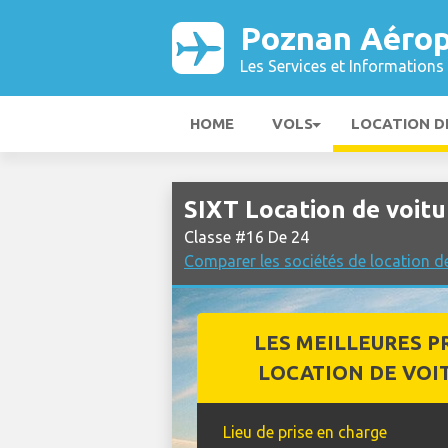
Poznan Aérop
Les Services et Informations 
HOME
VOLS
LOCATION D
SIXT Location de voit
Classe #16 De 24
Comparer les sociétés de location d
LES MEILLEURES P
LOCATION DE VOI
Lieu de prise en charge