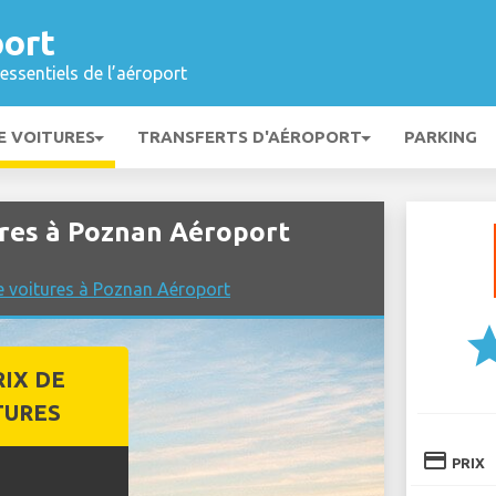
ort
essentiels de l’aéroport
E VOITURES
TRANSFERTS D'AÉROPORT
PARKING
ures à Poznan Aéroport
e voitures à Poznan Aéroport
st
RIX DE
TURES
credit_card
PRIX