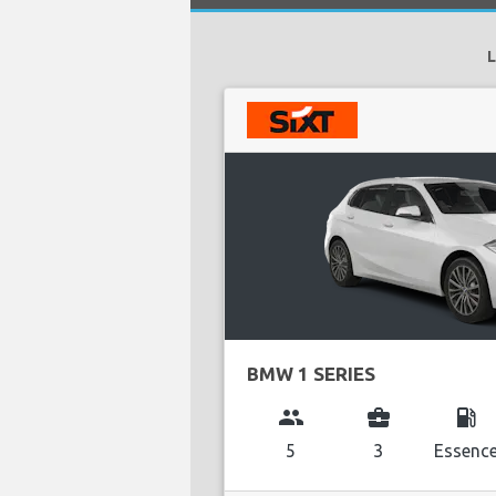
L
BMW 1 SERIES
group
business_center
local_gas_station
5
3
Essenc