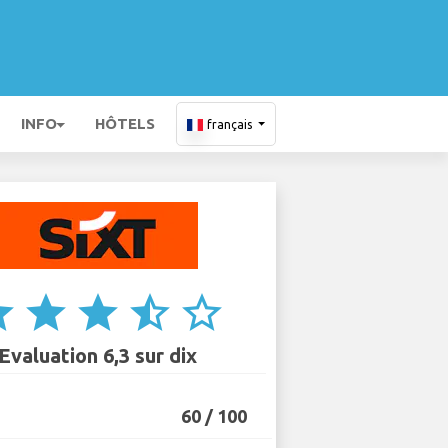
INFO
HÔTELS
français
ar
star
star
star_half
star_border
Evaluation 6,3 sur dix
60 / 100