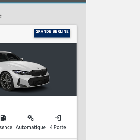
t:
GRANDE BERLINE
ocal_gas_station
miscellaneous_services
login
sence
Automatique
4 Porte