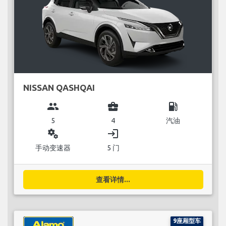
NISSAN QASHQAI
group
business_center
local_gas_station
5
4
汽油
miscellaneous_services
login
手动变速器
5 门
查看详情...
9座厢型车