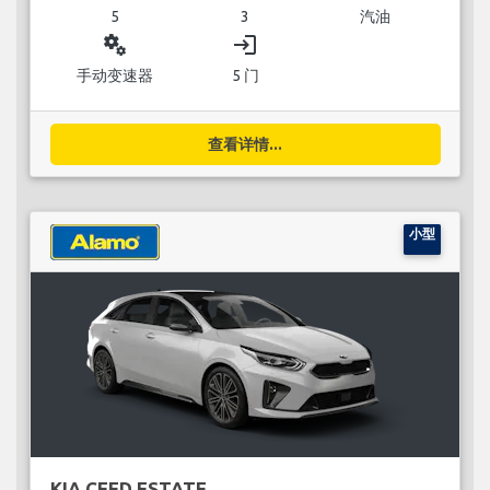
5
3
汽油
miscellaneous_services
login
手动变速器
5 门
查看详情...
小型
KIA CEED ESTATE