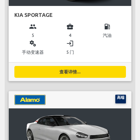
KIA SPORTAGE
group
business_center
local_gas_station
5
4
汽油
miscellaneous_services
login
手动变速器
5 门
查看详情...
高端