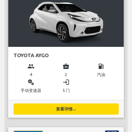
TOYOTA AYGO
group
business_center
local_gas_station
4
2
汽油
miscellaneous_services
login
手动变速器
5 门
查看详情...