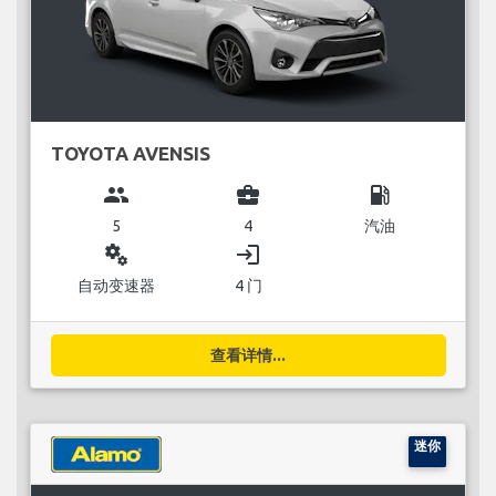
TOYOTA AVENSIS
group
business_center
local_gas_station
5
4
汽油
miscellaneous_services
login
自动变速器
4 门
查看详情...
迷你