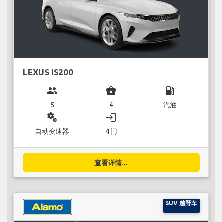
LEXUS IS200
group
business_center
local_gas_station
5
4
汽油
miscellaneous_services
login
自动变速器
4 门
查看详情...
SUV 越野车