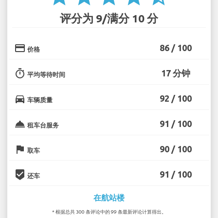
评分为 9/满分 10 分
credit_card
86 / 100
价格
timer
17 分钟
平均等待时间
directions_car
92 / 100
车辆质量
room_service
91 / 100
租车台服务
flag
90 / 100
取车
beenhere
91 / 100
还车
在航站楼
* 根据总共 300 条评论中的 99 条最新评论计算得出。