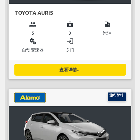
TOYOTA AURIS
group
business_center
local_gas_station
5
3
汽油
miscellaneous_services
login
自动变速器
5 门
查看详情...
旅行轿车