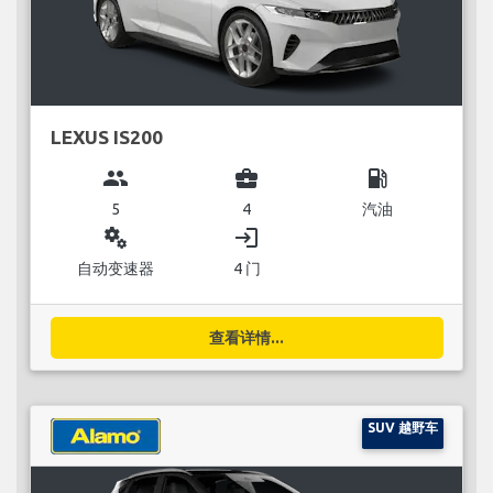
LEXUS IS200
group
business_center
local_gas_station
5
4
汽油
miscellaneous_services
login
自动变速器
4 门
查看详情...
SUV 越野车