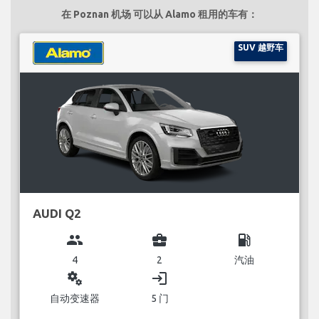
在 Poznan 机场 可以从 Alamo 租用的车有：
SUV 越野车
AUDI Q2
group
business_center
local_gas_station
4
2
汽油
miscellaneous_services
login
自动变速器
5 门