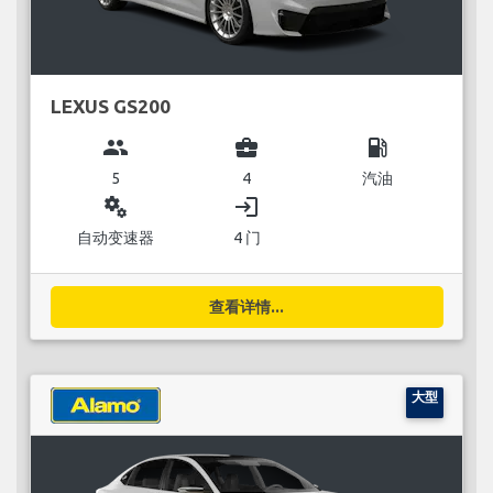
LEXUS GS200
group
business_center
local_gas_station
5
4
汽油
miscellaneous_services
login
自动变速器
4 门
查看详情...
大型