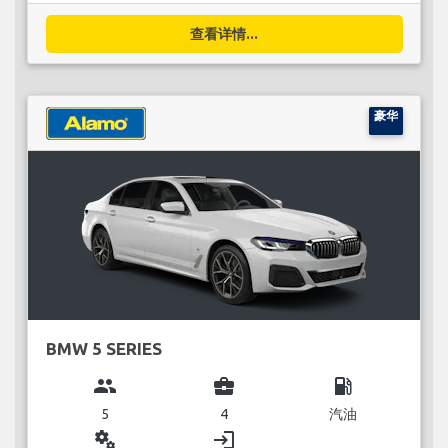
查看详情...
豪华
BMW 5 SERIES
group
business_center
local_gas_station
5
4
汽油
miscellaneous_services
login