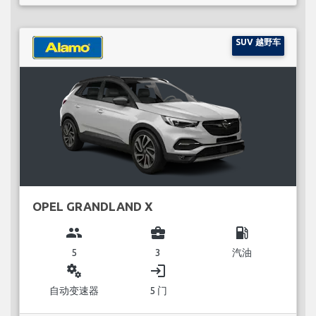
SUV 越野车
OPEL GRANDLAND X
group
business_center
local_gas_station
5
3
汽油
miscellaneous_services
login
自动变速器
5 门