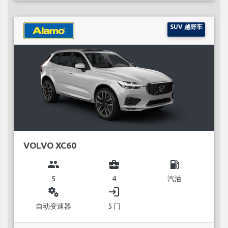
SUV 越野车
VOLVO XC60
group
business_center
local_gas_station
5
4
汽油
miscellaneous_services
login
自动变速器
5 门