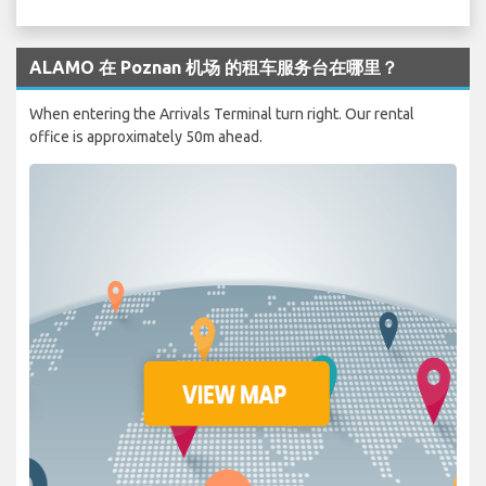
ALAMO 在 Poznan 机场 的租车服务台在哪里？
When entering the Arrivals Terminal turn right. Our rental
office is approximately 50m ahead.