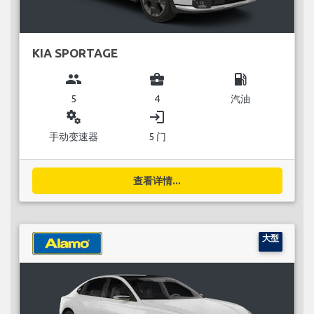
KIA SPORTAGE
group
business_center
local_gas_station
5
4
汽油
miscellaneous_services
login
手动变速器
5 门
查看详情...
大型