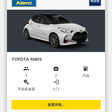
经济型
TOYOTA YARIS
group
business_center
local_gas_station
5
2
汽油
miscellaneous_services
login
手动变速器
5 门
查看详情...