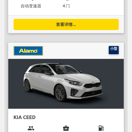
自动变速器
4 门
查看详情...
小型
KIA CEED
group
business_center
local_gas_station