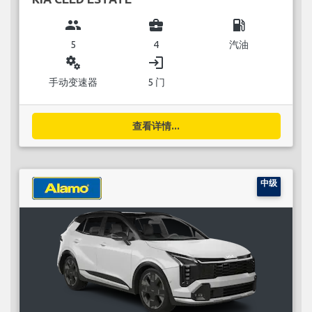
group
business_center
local_gas_station
5
4
汽油
miscellaneous_services
login
手动变速器
5 门
查看详情...
中级