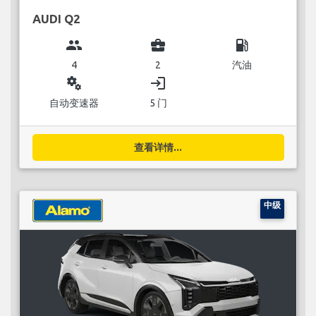
AUDI Q2
group
business_center
local_gas_station
4
2
汽油
miscellaneous_services
login
自动变速器
5 门
查看详情...
中级