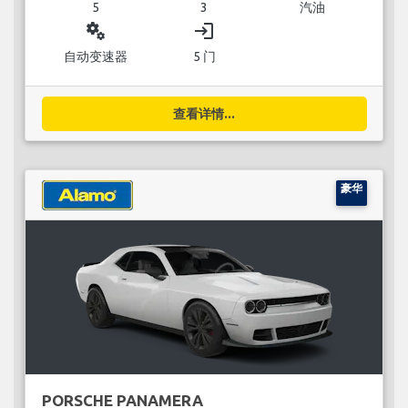
5
3
汽油
miscellaneous_services
login
自动变速器
5 门
查看详情...
豪华
PORSCHE PANAMERA