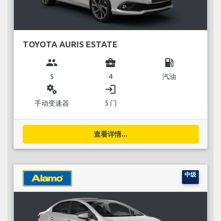
TOYOTA AURIS ESTATE
group
business_center
local_gas_station
5
4
汽油
miscellaneous_services
login
手动变速器
5 门
查看详情...
中级