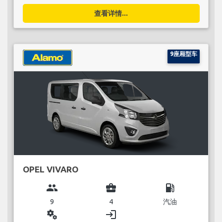
查看详情...
9座厢型车
OPEL VIVARO
group
business_center
local_gas_station
9
4
汽油
miscellaneous_services
login