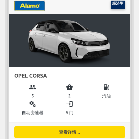
经济型
OPEL CORSA
group
business_center
local_gas_station
5
2
汽油
miscellaneous_services
login
自动变速器
5 门
查看详情...