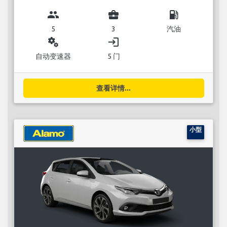
group
business_center
local_gas_station
5
3
汽油
miscellaneous_services
login
自动变速器
5 门
查看详情...
小型