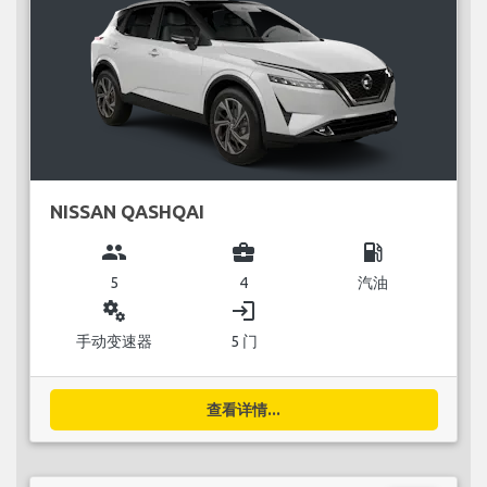
NISSAN QASHQAI
group
business_center
local_gas_station
5
4
汽油
miscellaneous_services
login
手动变速器
5 门
查看详情...