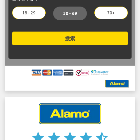
18 - 29
70+
30 - 69
搜索
star
star
star
star
star_half