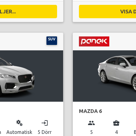
JER...
VISA 
SUV
MAZDA 6
miscellaneous_services
login
group
business_center
n
Automatisk
5 Dörr
5
4