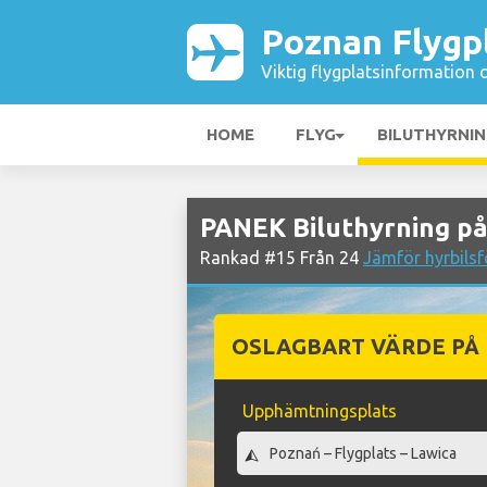
Poznan Flygp
Viktig flygplatsinformation 
HOME
FLYG
BILUTHYRNI
PANEK Biluthyrning på
Rankad #15 Från 24
Jämför hyrbilsf
OSLAGBART VÄRDE PÅ
Upphämtningsplats