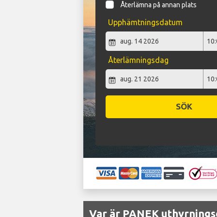
Återlämna på annan plats
Upphämtningsdatum
Återlämningsdag
SÖK
Var är PANEK uthyrningsd