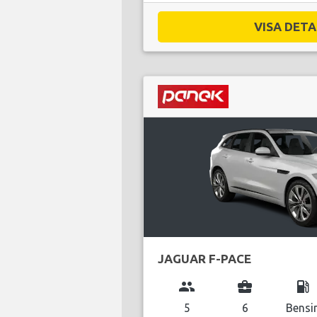
VISA DETAL
JAGUAR F-PACE
group
business_center
local_gas_station
5
6
Bensi