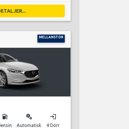
DETALJER...
MELLANSTOR
local_gas_station
miscellaneous_services
login
Bensin
Automatisk
4 Dörr