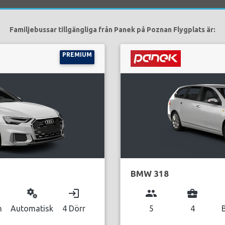
Familjebussar tillgängliga från Panek på Poznan Flygplats är:
PREMIUM
BMW 318
miscellaneous_services
login
group
business_center
n
Automatisk
4 Dörr
5
4