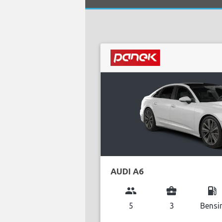
AUDI A6
group
business_center
local_gas_station
5
3
Bensi