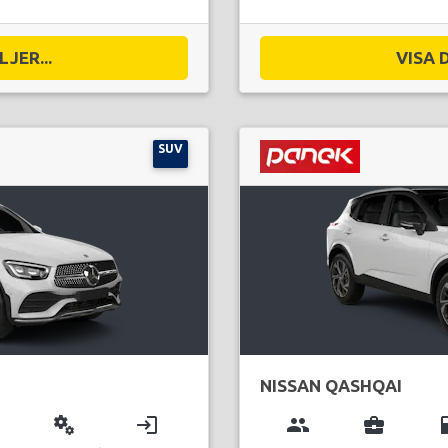
JER...
VISA 
SUV
NISSAN QASHQAI
miscellaneous_services
login
group
business_center
local_g