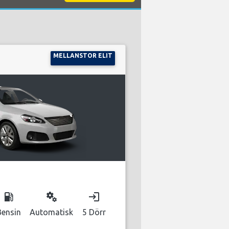
MELLANSTOR ELIT
local_gas_station
miscellaneous_services
login
Bensin
Automatisk
5 Dörr