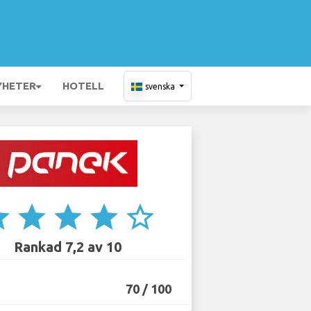
YHETER
HOTELL
svenska
ar
star
star
star
star_border
Rankad 7,2 av 10
70 / 100