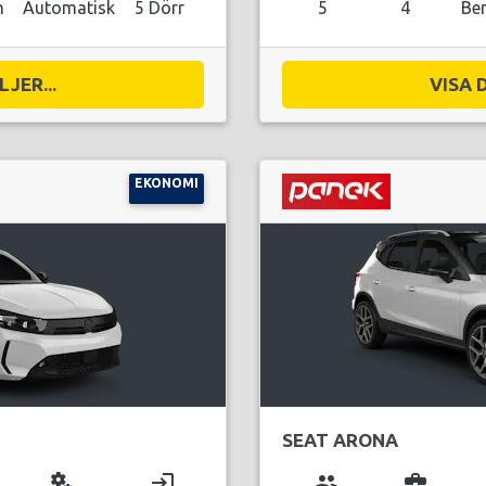
n
Automatisk
5 Dörr
5
4
Be
JER...
VISA 
EKONOMI
SEAT ARONA
miscellaneous_services
login
group
business_center