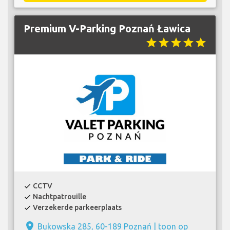
Premium V-Parking Poznań Ławica
star
star
star
star
star
CCTV
check
Nachtpatrouille
check
Verzekerde parkeerplaats
check
place
Bukowska 285, 60-189 Poznań |
toon op