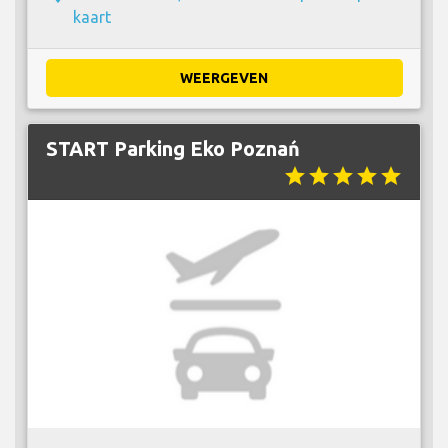
kaart
WEERGEVEN
START Parking Eko Poznań
star
star
star
star
star