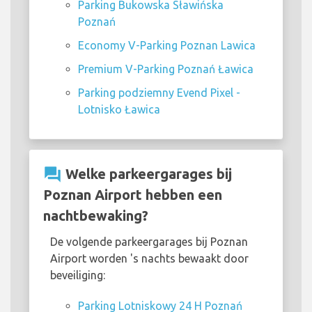
Parking Bukowska Sławińska
Poznań
Economy V-Parking Poznan Lawica
Premium V-Parking Poznań Ławica
Parking podziemny Evend Pixel -
Lotnisko Ławica
question_answer
Welke parkeergarages bij
Poznan Airport hebben een
nachtbewaking?
De volgende parkeergarages bij Poznan
Airport worden 's nachts bewaakt door
beveiliging:
Parking Lotniskowy 24 H Poznań