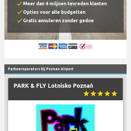
check
Meer dan 4 miljoen tevreden klanten
check
Opties voor alle budgetten
check
Gratis annuleren zonder gedoe
Parkeeroperators bij Poznan Airport
PARK & FLY Lotnisko Poznań
star
star
star
star
star