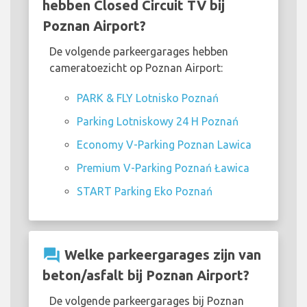
hebben Closed Circuit TV bij
Poznan Airport?
De volgende parkeergarages hebben
cameratoezicht op Poznan Airport:
PARK & FLY Lotnisko Poznań
Parking Lotniskowy 24 H Poznań
Economy V-Parking Poznan Lawica
Premium V-Parking Poznań Ławica
START Parking Eko Poznań
question_answer
Welke parkeergarages zijn van
beton/asfalt bij Poznan Airport?
De volgende parkeergarages bij Poznan