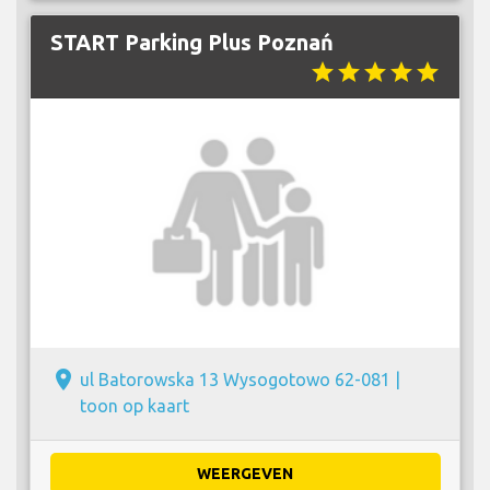
START Parking Plus Poznań
star
star
star
star
star
place
ul Batorowska 13 Wysogotowo 62-081 |
toon op kaart
WEERGEVEN