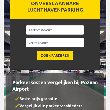
ONVERSLAANBARE
LUCHTHAVENPARKING
Parkeerkosten vergelijken bij Poznan
Airport
check
Beste prijs garantie
check
Vergelijk alle parkeeraanbieders