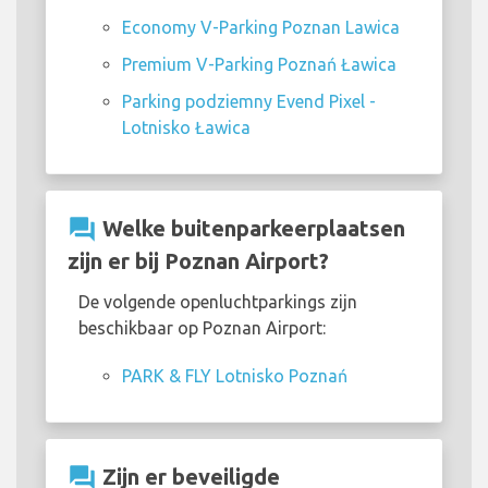
Economy V-Parking Poznan Lawica
Premium V-Parking Poznań Ławica
Parking podziemny Evend Pixel -
Lotnisko Ławica
question_answer
Welke buitenparkeerplaatsen
zijn er bij Poznan Airport?
De volgende openluchtparkings zijn
beschikbaar op Poznan Airport:
PARK & FLY Lotnisko Poznań
question_answer
Zijn er beveiligde