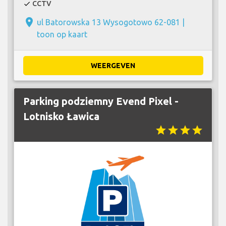
CCTV
check
place
ul Batorowska 13 Wysogotowo 62-081 |
toon op kaart
WEERGEVEN
Parking podziemny Evend Pixel -
Lotnisko Ławica
star
star
star
star