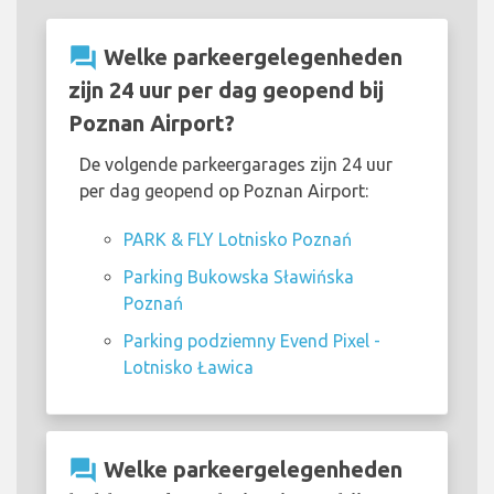
question_answer
Welke parkeergelegenheden
zijn 24 uur per dag geopend bij
Poznan Airport?
De volgende parkeergarages zijn 24 uur
per dag geopend op Poznan Airport:
PARK & FLY Lotnisko Poznań
Parking Bukowska Sławińska
Poznań
Parking podziemny Evend Pixel -
Lotnisko Ławica
question_answer
Welke parkeergelegenheden