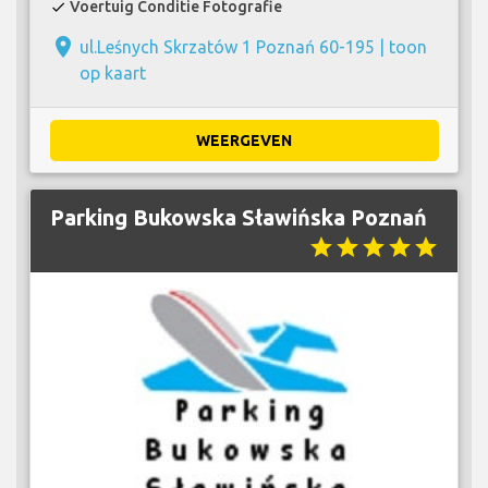
Voertuig Conditie Fotografie
check
place
ul.Leśnych Skrzatów 1 Poznań 60-195 |
toon
op kaart
WEERGEVEN
Parking Bukowska Sławińska Poznań
star
star
star
star
star