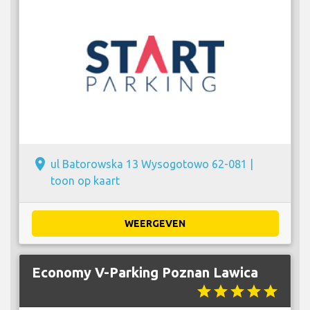
place
ul Batorowska 13 Wysogotowo 62-081 |
toon op kaart
WEERGEVEN
Economy V-Parking Poznan Lawica
star
star
star
star
star