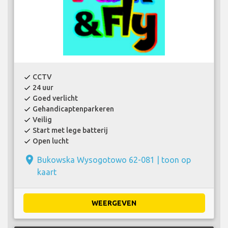
CCTV
check
24 uur
check
Goed verlicht
check
Gehandicaptenparkeren
check
Veilig
check
Start met lege batterij
check
Open lucht
check
place
Bukowska Wysogotowo 62-081 |
toon op
kaart
WEERGEVEN