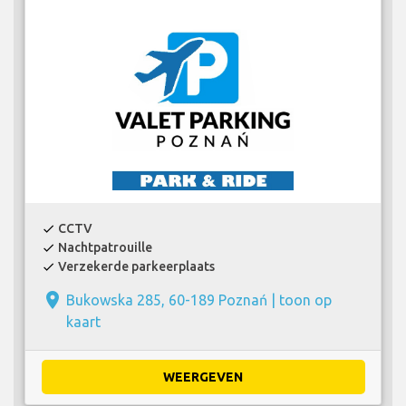
CCTV
check
Nachtpatrouille
check
Verzekerde parkeerplaats
check
place
Bukowska 285, 60-189 Poznań |
toon op
kaart
WEERGEVEN