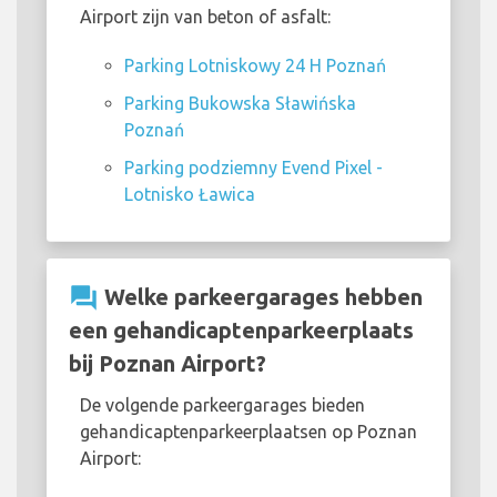
Airport zijn van beton of asfalt:
Parking Lotniskowy 24 H Poznań
Parking Bukowska Sławińska
Poznań
Parking podziemny Evend Pixel -
Lotnisko Ławica
question_answer
Welke parkeergarages hebben
een gehandicaptenparkeerplaats
bij Poznan Airport?
De volgende parkeergarages bieden
gehandicaptenparkeerplaatsen op Poznan
Airport: