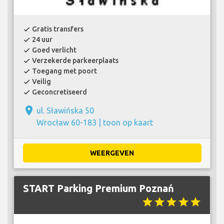
Gratis transfers
check
24 uur
check
Goed verlicht
check
Verzekerde parkeerplaats
check
Toegang met poort
check
Veilig
check
Geconcretiseerd
check
place
ul. Sławińska 50
Wrocław 60-183 |
toon op kaart
WEERGEVEN
START Parking Premium Poznań
star
star
star
star
star