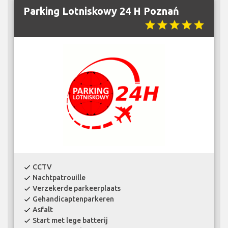
Parking Lotniskowy 24 H Poznań
star
star
star
star
star
CCTV
check
Nachtpatrouille
check
Verzekerde parkeerplaats
check
Gehandicaptenparkeren
check
Asfalt
check
Start met lege batterij
check