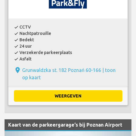
CCTV
check
Nachtpatrouille
check
Bedekt
check
24 uur
check
Verzekerde parkeerplaats
check
Asfalt
check
place
Grunwaldzka st. 182 Poznań 60-166 |
toon
op kaart
WEERGEVEN
Kaart van de parkeergarage's bij Poznan Airport