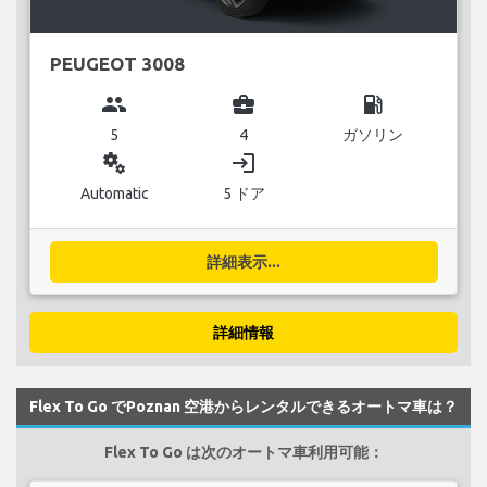
PEUGEOT 3008
group
business_center
local_gas_station
5
4
ガソリン
miscellaneous_services
login
Automatic
5 ドア
詳細表示...
詳細情報
Flex To Go でPoznan 空港からレンタルできるオートマ車は？
Flex To Go は次のオートマ車利用可能：