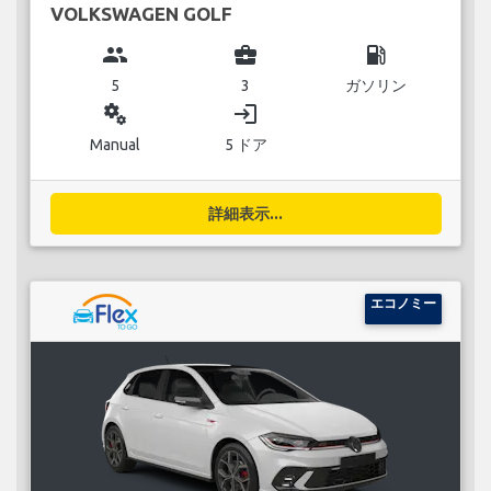
VOLKSWAGEN GOLF
group
business_center
local_gas_station
5
3
ガソリン
miscellaneous_services
login
Manual
5 ドア
詳細表示...
エコノミー