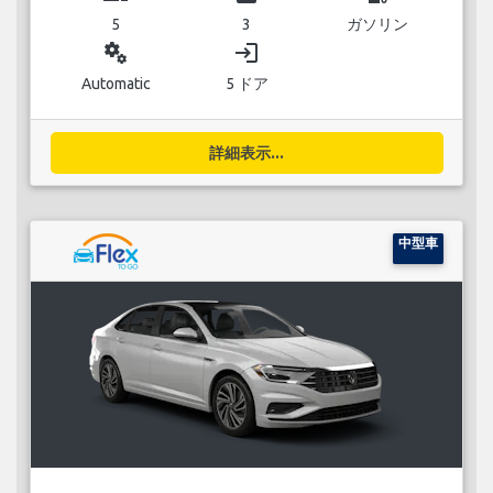
5
3
ガソリン
miscellaneous_services
login
Automatic
5 ドア
詳細表示...
中型車