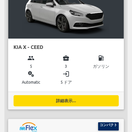
KIA X - CEED
group
business_center
local_gas_station
5
3
ガソリン
miscellaneous_services
login
Automatic
5 ドア
詳細表示...
コンパクト