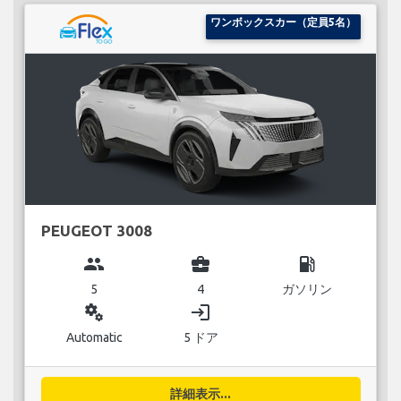
ワンボックスカー（定員5名）
PEUGEOT 3008
group
business_center
local_gas_station
5
4
ガソリン
miscellaneous_services
login
Automatic
5 ドア
詳細表示...