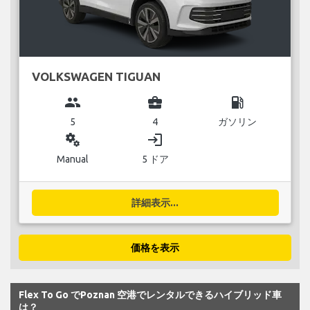
VOLKSWAGEN TIGUAN
group
business_center
local_gas_station
5
4
ガソリン
miscellaneous_services
login
Manual
5 ドア
詳細表示...
価格を表示
Flex To Go でPoznan 空港でレンタルできるハイブリッド車
は？