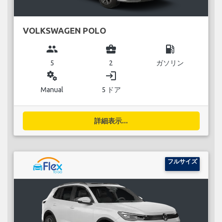
VOLKSWAGEN POLO
group
business_center
local_gas_station
5
2
ガソリン
miscellaneous_services
login
Manual
5 ドア
詳細表示...
フルサイズ