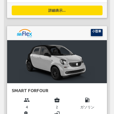
詳細表示...
小型車
SMART FORFOUR
group
business_center
local_gas_station
4
2
ガソリン
miscellaneous_services
login