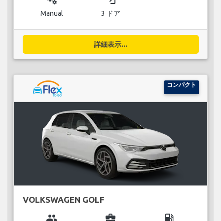
Manual
3 ドア
詳細表示...
コンパクト
VOLKSWAGEN GOLF
group
business_center
local_gas_station