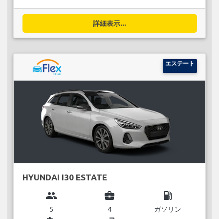
詳細表示...
エステート
HYUNDAI I30 ESTATE
group
business_center
local_gas_station
5
4
ガソリン