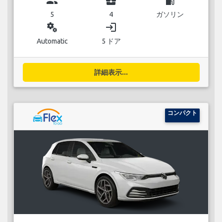
group
business_center
local_gas_station
5
4
ガソリン
miscellaneous_services
login
Automatic
5 ドア
詳細表示...
コンパクト