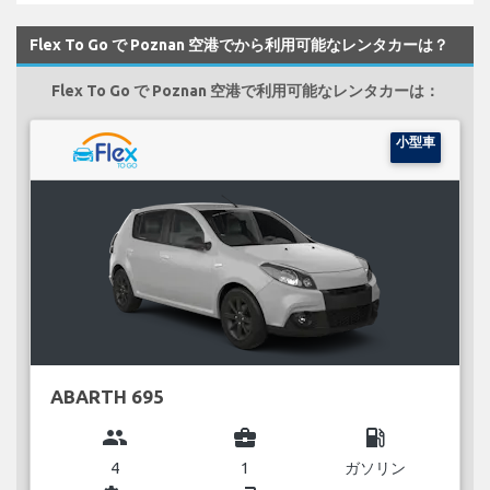
Flex To Go で Poznan 空港でから利用可能なレンタカーは？
Flex To Go で Poznan 空港で利用可能なレンタカーは：
小型車
ABARTH 695
group
business_center
local_gas_station
4
1
ガソリン