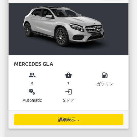
MERCEDES GLA
group
business_center
local_gas_station
5
3
ガソリン
miscellaneous_services
login
Automatic
5 ドア
詳細表示...