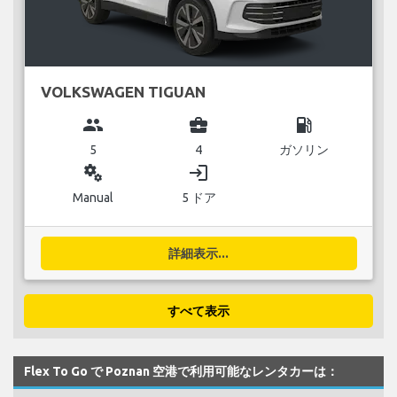
VOLKSWAGEN TIGUAN
group
business_center
local_gas_station
5
4
ガソリン
miscellaneous_services
login
Manual
5 ドア
詳細表示...
すべて表示
Flex To Go で Poznan 空港で利用可能なレンタカーは：