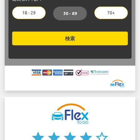
18 - 29
70+
30 - 69
検索
star
star
star
star
star_border