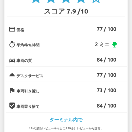
スコア 7.9 /10
credit_card
77 / 100
価格
timer
2 ミニ
emoji_events
平均待ち時間
directions_car
84 / 100
車両の質
room_service
77 / 100
デスクサービス
flag
73 / 100
車両引き渡し
beenhere
84 / 100
車両乗り捨て
ターミナル内で
* 9 の最新レビューをもとに229合計レビューから計算。