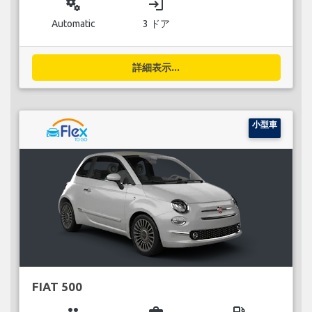
miscellaneous_services
login
Automatic
3 ドア
詳細表示...
小型車
FIAT 500