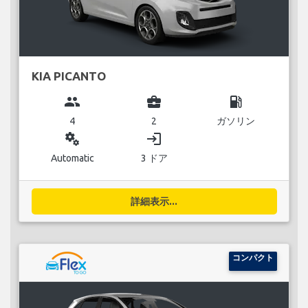
KIA PICANTO
group
business_center
local_gas_station
4
2
ガソリン
miscellaneous_services
login
Automatic
3 ドア
詳細表示...
コンパクト