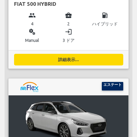
FIAT 500 HYBRID
group
business_center
local_gas_station
4
2
ハイブリッド
miscellaneous_services
login
Manual
3 ドア
詳細表示...
エステート