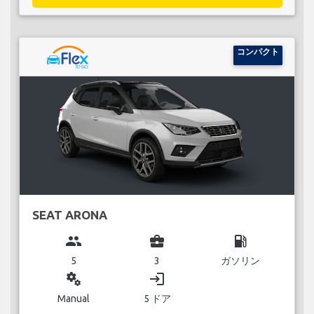
コンパクト
SEAT ARONA
group
business_center
local_gas_station
5
3
ガソリン
miscellaneous_services
login
Manual
5 ドア