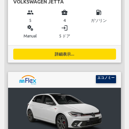
VOLKSWAGEN JETTA
group
business_center
local_gas_station
5
4
ガソリン
miscellaneous_services
login
Manual
5 ドア
詳細表示...
エコノミー