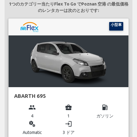
1つのカテゴリー当たりFlex To Go でPoznan 空港 の最低価格
のレンタカーは次のとおりです:
小型車
ABARTH 695
group
business_center
local_gas_station
4
1
ガソリン
miscellaneous_services
login
Automatic
3 ドア