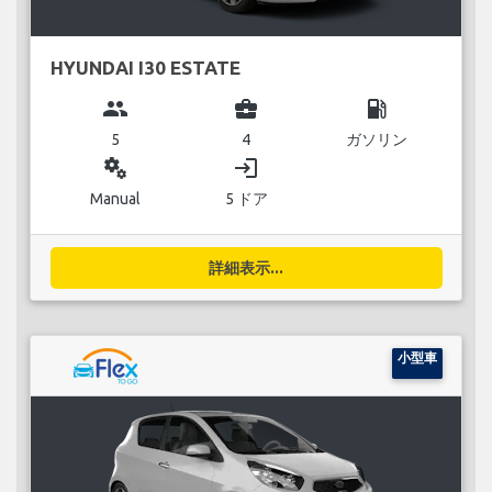
HYUNDAI I30 ESTATE
group
business_center
local_gas_station
5
4
ガソリン
miscellaneous_services
login
Manual
5 ドア
詳細表示...
小型車