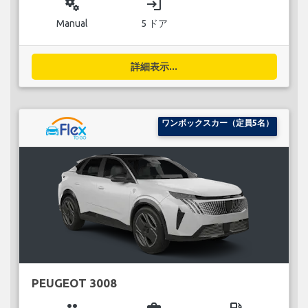
miscellaneous_services
login
Manual
5 ドア
詳細表示...
ワンボックスカー（定員5名）
PEUGEOT 3008