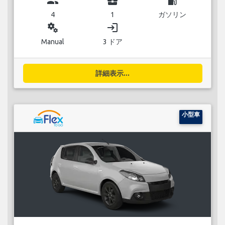
group
business_center
local_gas_station
4
1
ガソリン
miscellaneous_services
login
Manual
3 ドア
詳細表示...
小型車