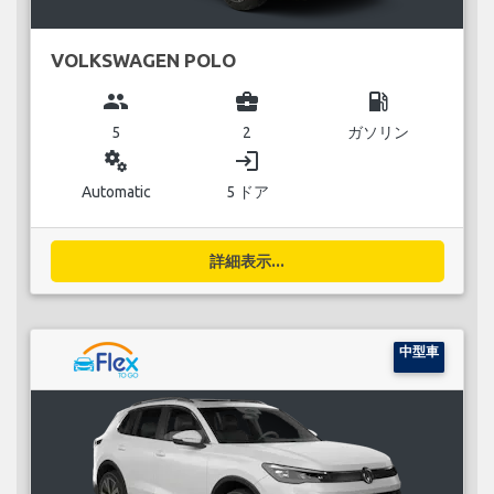
VOLKSWAGEN POLO
group
business_center
local_gas_station
5
2
ガソリン
miscellaneous_services
login
Automatic
5 ドア
詳細表示...
中型車