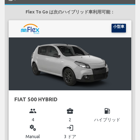
Flex To Go は次のハイブリッド車利用可能：
小型車
FIAT 500 HYBRID
group
business_center
local_gas_station
4
2
ハイブリッド
miscellaneous_services
login
Manual
3 ドア