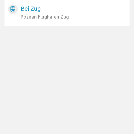
Bei Zug
train
Poznan Flughafen Zug