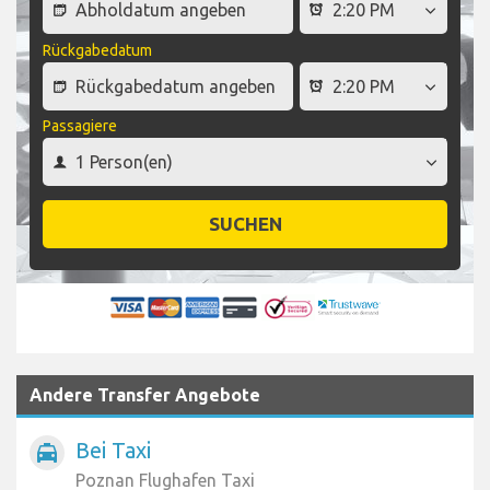
Rückgabedatum
Passagiere
SUCHEN
Andere Transfer Angebote
Bei Taxi
local_taxi
Poznan Flughafen Taxi